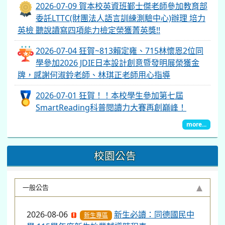
2026-07-09 賀本校英資班鄞士傑老師參加教育部
委託LTTC(財團法人語言訓練測驗中心)辦理 培力
英檢 聽說讀寫四項能力檢定榮獲菁英獎!!
2026-07-04 狂賀~813賴定雍、715林懷恩2位同
學參加2026 JDIE日本設計創意暨發明展榮獲金
牌，感謝何淑鈴老師、林琪正老師用心指導
2026-07-01 狂賀！！本校學生參加第七屆
SmartReading科普閱讀力大賽再創巔峰！
more...
校園公告
一般公告
2026-08-06
新生必讀：同德國民中
新生專區