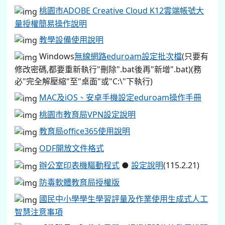
桃園市ADOBE Creative Cloud K12雲端帳號大
量授權簡易操作說明
教學設備使用說明
Windows
無線網路eduroam設定批次檔
(只要有
修改密碼,都要重新執行"刪除".bat後再"新增".bat)(務
必"完全解壓縮"至"桌面"或"C:\"下執行)
MAC及iOS、安卓手機設定eduroam操作手冊
桃園市教育局VPN設定說明
教育局office365使用說明
ODF開放文件格式
辦公室印表機驅動程式
●
設定說明
(115.2.21)
防毒軟體教育局授權版
國民中小學學生學習評量及作業使用生成式人工
智慧注意事項