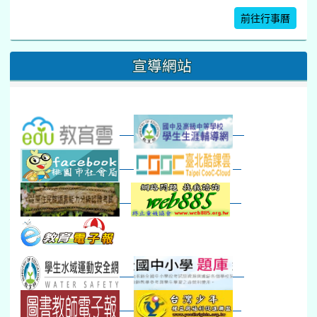
暑期體育育樂營結束
前往行事曆
16
17
18
19
20
21
22
桃園市運動會
宣導網站
弦樂團暑訓
數感實驗夏令營(整天)
23
24
25
26
27
28
29
打擊樂團暑訓
新生智力測驗補測(...
下午-新進教師研習
教師備課會議
新生訓練(整天)
新生訓練(~12:00)
下午-校務會議14:00-16
八九年級返校8-9
防災演練工作分配及..
30
31
1
2
3
4
5
本週_健康檢查週
各班器材負責人訓練
發放班級書箱及晨讀...
技藝教育學程說明會...
12:30幹部訓練
七年級新生健檢
桃園市語文競賽
本週_友善校園週
收學生證、換補教科...
晨讀1
技藝1
本週_圖書館開放借...
開學日
晨讀2
本週_新書展
班週
第一週
超額比序暨免試入學..