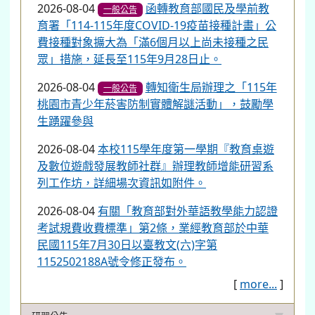
2026-08-04
函轉教育部國民及學前教
一般公告
育署「114-115年度COVID-19疫苗接種計畫」公
費接種對象擴大為「滿6個月以上尚未接種之民
眾」措施，延長至115年9月28日止。
2026-08-04
轉知衛生局辦理之「115年
一般公告
桃園市青少年菸害防制實體解謎活動」，鼓勵學
生踴躍參與
2026-08-04
本校115學年度第一學期『教育桌遊
及數位遊戲發展教師社群』辦理教師增能研習系
列工作坊，詳細場次資訊如附件。
2026-08-04
有關「教育部對外華語教學能力認證
考試規費收費標準」第2條，業經教育部於中華
民國115年7月30日以臺教文(六)字第
1152502188A號令修正發布。
[
more...
]