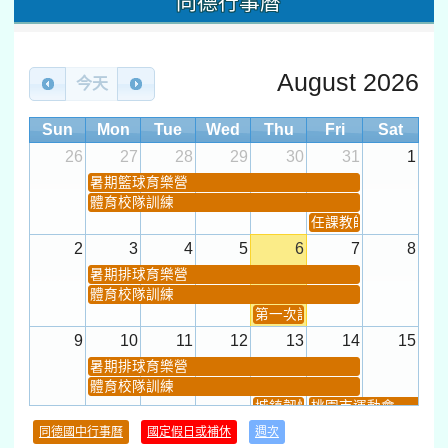
同德行事曆
August 2026
今天
Sun
Mon
Tue
Wed
Thu
Fri
Sat
26
27
28
29
30
31
1
暑期籃球育樂營
體育校隊訓練
任課教師抽籤 (12:30~).
2
3
4
5
6
7
8
暑期排球育樂營
體育校隊訓練
第一次課發會 (12:30~)
9
10
11
12
13
14
15
暑期排球育樂營
體育校隊訓練
城鎮韌性(防空)演習
桃園市運動會
學習扶助課程結束
同德國中行事曆
國定假日或補休
週次
暑期輔導課結束