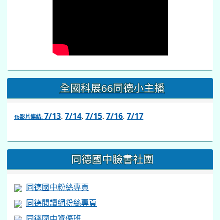
全國科展66同德小主播
7/13
.
7/14
.
7/15
.
7/16
.
7/17
fb影片連結:
link
to
https://www.facebook.com/share/v/1BsLSkstia/
同德國中臉書社團
同德國中粉絲專頁
同德閱讀網粉絲專頁
同德國中資優班