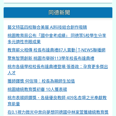
同德新聞
藝文特區四校聯合美展 AI科技結合創作吸睛
桃園教育局公布「國中會考成績」 同德等5校學生分享
多元適性亮眼成果
教育薪火相傳 校長布達典禮87人異動│T-NEWS聯播網
聚焦智慧創新 桃園市舉辦113學年校長布達典禮
桃市各級學校校長布達典禮登場 張善政：孕育更多傑出
人才
獲師鐸獎 何信璋︰校長為親師生加值
桃園總統教育獎初審 10人獲表揚
桃市表揚師鐸獎、各級優良教師 409名杏壇之光奉獻教
育能量
在0.1視力微光中奔向夢想同德國中林家萱獲總統教育獎