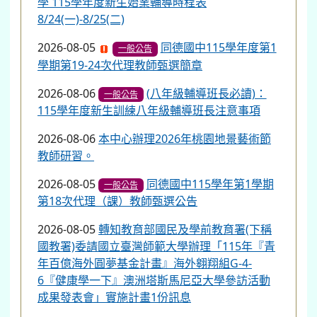
學 115學年度新生始業輔導時程表
8/24(一)-8/25(二)
2026-08-05
同德國中115學年度第1
一般公告
學期第19-24次代理教師甄選簡章
2026-08-06
(八年級輔導班長必讀)：
一般公告
115學年度新生訓練八年級輔導班長注意事項
2026-08-06
本中心辦理2026年桃園地景藝術節
教師研習。
2026-08-05
同德國中115學年第1學期
一般公告
第18次代理（課）教師甄選公告
2026-08-05
轉知教育部國民及學前教育署(下稱
國教署)委請國立臺灣師範大學辦理「115年『青
年百億海外圓夢基金計畫』海外翱翔組G-4-
6『健康學一下』澳洲塔斯馬尼亞大學參訪活動
成果發表會」實施計畫1份訊息