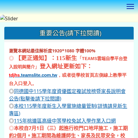
T
:::
重要公告(請下拉閱讀)
瀏覽本網站最佳解析度1920*1080 字體100%
◎
【更正通知】：115新生
「
TEAMS
雲端自學平台登
登入網址更新如下：
」
入說明與簡介
tdjhs
.teamslite.com.tw
，或者從學校首頁左側線上教學平
台入口登入。
◎
同德國中115學年度資優鑑定複試放榜暨家長說明會
公告(點擊後請下拉閱讀)
◎
本校115學年度新生入學實施總量管制(詳情請見新生
專區)
◎
115年桃連區高級中等學校免試入學作業入口網
◎
本校自7月1日（三）起進行校門口地坪施工，施工期
約2個月。施工期間為維護師生、家長及民眾安全，校