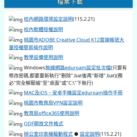
檔案下載
校內網路環境設定說明
(115.2.21)
校內軟體授權說明
桃園市ADOBE Creative Cloud K12雲端帳號大
量授權簡易操作說明
教學設備使用說明
Windows
無線網路eduroam設定批次檔
(只要有
修改密碼,都要重新執行"刪除".bat後再"新增".bat)(務
必"完全解壓縮"至"桌面"或"C:\"下執行)
MAC及iOS、安卓手機設定eduroam操作手冊
桃園市教育局VPN設定說明
教育局office365使用說明
ODF開放文件格式
辦公室印表機驅動程式
●
設定說明
(115.2.21)