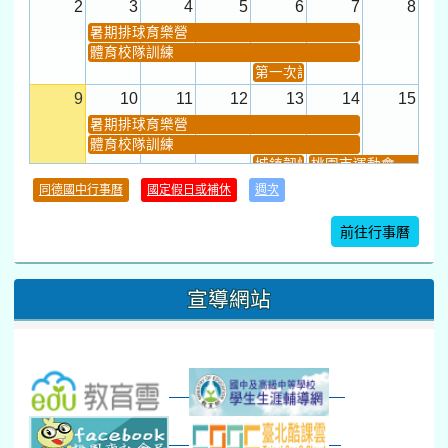
2
3
4
5
6
7
8
暑期排球育樂營
體育校隊訓練
第一次課發會 (12:30~)
9
10
11
12
13
14
15
暑期排球育樂營
體育校隊訓練
城鎮韌性(防空)演習
桃園市運動會
學習扶助課程結束
同德國中行事曆
國定假日或補休
週次
暑期輔導課結束
暑期體育育樂營結束
前往行事曆
16
17
18
19
20
21
22
桃園市運動會
宣導網站
弦樂團暑訓
數感實驗夏令營(整天)
23
24
25
26
27
28
29
打擊樂團暑訓
新生智力測驗補測(...
下午-新進教師研習
教師備課會議
新生訓練(整天)
新生訓練(~12:00)
下午-校務會議14:00-16
八九年級返校8-9