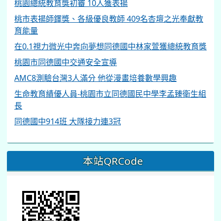
桃園總統教育獎初審 10人獲表揚
桃市表揚師鐸獎、各級優良教師 409名杏壇之光奉獻教
育能量
在0.1視力微光中奔向夢想同德國中林家萱獲總統教育獎
桃園市同德國中交通安全宣導
AMC8測驗台灣3人滿分 他從漫畫培養數學興趣
生命教育績優人員-桃園市立同德國民中學李孟臻衛生組
長
同德國中914班 大隊接力連3冠
本站QRCode