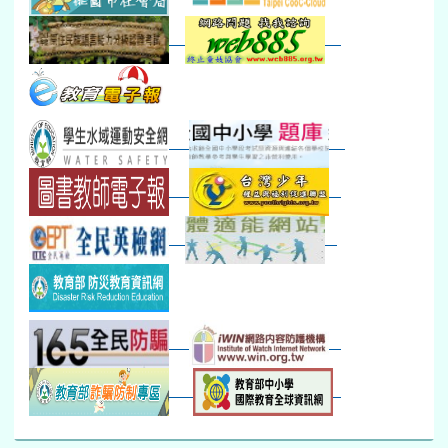
防災演練工作分配及..
30
31
1
2
3
4
5
本週_健康檢查週
各班器材負責人訓練
發放班級書箱及晨讀...
技藝教育學程說明會...
12:30幹部訓練
七年級新生健檢
桃園市語文競賽
本週_友善校園週
收學生證、換補教科...
晨讀1
技藝1
本週_圖書館開放借...
開學日
晨讀2
本週_新書展
班週
第一週
超額比序暨免試入學..