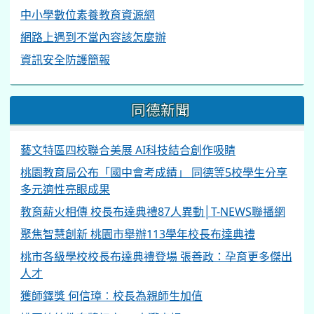
中小學數位素養教育資源網
網路上遇到不當內容該怎麼辦
資訊安全防護簡報
同德新聞
藝文特區四校聯合美展 AI科技結合創作吸睛
桃園教育局公布「國中會考成績」 同德等5校學生分享
多元適性亮眼成果
教育薪火相傳 校長布達典禮87人異動│T-NEWS聯播網
聚焦智慧創新 桃園市舉辦113學年校長布達典禮
桃市各級學校校長布達典禮登場 張善政：孕育更多傑出
人才
獲師鐸獎 何信璋︰校長為親師生加值