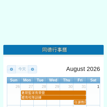
同德行事曆
August 2026
今天
Sun
Mon
Tue
Wed
Thu
Fri
Sat
26
27
28
29
30
31
1
暑期籃球育樂營
體育校隊訓練
任課教師抽籤 (12:30~).