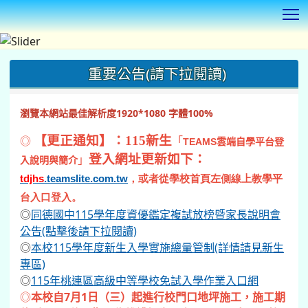
T
:::
重要公告(請下拉閱讀)
瀏覽本網站最佳解析度1920*1080 字體100%
◎
【更正通知】：115新生
「
TEAMS
雲端自學平台登
登入網址更新如下：
」
入說明與簡介
tdjhs
.teamslite.com.tw
，或者從學校首頁左側線上教學平
台入口登入。
◎
同德國中115學年度資優鑑定複試放榜暨家長說明會
公告(點擊後請下拉閱讀)
◎
本校115學年度新生入學實施總量管制(詳情請見新生
專區)
◎
115年桃連區高級中等學校免試入學作業入口網
◎
本校自7月1日（三）起進行校門口地坪施工，施工期