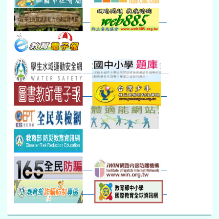
防災演練工作分配及..
30
31
1
2
3
4
5
本週_健康檢查週
各班器材負責人訓練
發放班級書箱及晨讀...
技藝教育學程說明會...
12:30幹部訓練
七年級新生健檢
桃園市語文競賽
本週_友善校園週
收學生證、換補教科...
晨讀1
技藝1
本週_圖書館開放借...
開學日
晨讀2
本週_新書展
班週
第一週
超額比序暨免試入學..