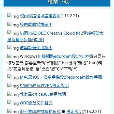
檔案下載
校內網路環境設定說明
(115.2.21)
校內軟體授權說明
桃園市ADOBE Creative Cloud K12雲端帳號大
量授權簡易操作說明
教學設備使用說明
Windows
無線網路eduroam設定批次檔
(只要有
修改密碼,都要重新執行"刪除".bat後再"新增".bat)(務
必"完全解壓縮"至"桌面"或"C:\"下執行)
MAC及iOS、安卓手機設定eduroam操作手冊
桃園市教育局VPN設定說明
教育局office365使用說明
ODF開放文件格式
辦公室印表機驅動程式
●
設定說明
(115.2.21)