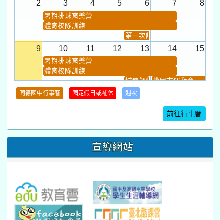
2
3
4
5
6
7
8
暑期排球育樂營
體育校隊訓練
第一次課發會 (12:30~)
9
10
11
12
13
14
15
暑期排球育樂營
體育校隊訓練
城鎮韌性(防空)演習
桃園市運動會
學習扶助課程結束
同德國中行事曆
國定假日或補休
週次
暑期輔導課結束
暑期體育育樂營結束
前往行事曆
16
17
18
19
20
21
22
桃園市運動會
宣導網站
弦樂團暑訓
數感實驗夏令營(整天)
23
24
25
26
27
28
29
打擊樂團暑訓
新生智力測驗補測(...
下午-新進教師研習
教師備課會議
新生訓練(整天)
新生訓練(~12:00)
下午-校務會議14:00-16
八九年級返校8-9