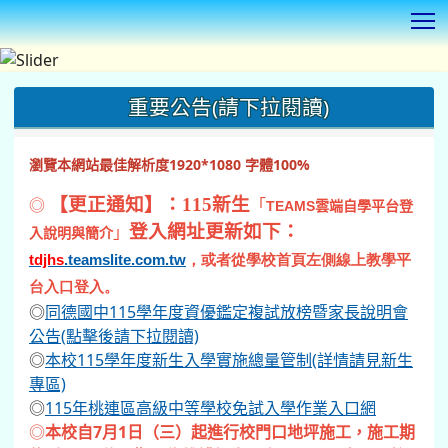
T
:::
重要公告(請下拉閱讀)
瀏覽本網站最佳解析度1920*1080 字體100%
◎
【更正通知】：115新生
「
TEAMS
雲端自學平台登
登入網址更新如下：
」
入說明與簡介
tdjhs
.teamslite.com.tw
，或者從學校首頁左側線上教學平
台入口登入。
◎
同德國中115學年度資優鑑定複試放榜暨家長說明會
公告(點擊後請下拉閱讀)
◎
本校115學年度新生入學實施總量管制(詳情請見新生
專區)
◎
115年桃連區高級中等學校免試入學作業入口網
◎
本校自7月1日（三）起進行校門口地坪施工，施工期