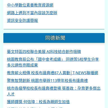
中小學數位素養教育資源網
網路上遇到不當內容該怎麼辦
資訊安全防護簡報
同德新聞
藝文特區四校聯合美展 AI科技結合創作吸睛
桃園教育局公布「國中會考成績」 同德等5校學生分享
多元適性亮眼成果
教育薪火相傳 校長布達典禮87人異動│T-NEWS聯播網
聚焦智慧創新 桃園市舉辦113學年校長布達典禮
桃市各級學校校長布達典禮登場 張善政：孕育更多傑出
人才
獲師鐸獎 何信璋︰校長為親師生加值