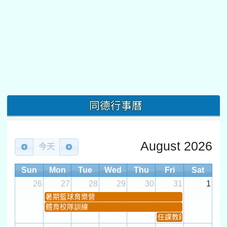
同德行事曆
August 2026
今天
Sun
Mon
Tue
Wed
Thu
Fri
Sat
26
27
28
29
30
31
1
暑期籃球育樂營
體育校隊訓練
任課教師抽籤 (12:30~).