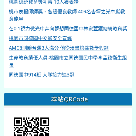
桃園總統教育獎初審 10人獲表揚
桃市表揚師鐸獎、各級優良教師 409名杏壇之光奉獻教
育能量
在0.1視力微光中奔向夢想同德國中林家萱獲總統教育獎
桃園市同德國中交通安全宣導
AMC8測驗台灣3人滿分 他從漫畫培養數學興趣
生命教育績優人員-桃園市立同德國民中學李孟臻衛生組
長
同德國中914班 大隊接力連3冠
本站QRCode