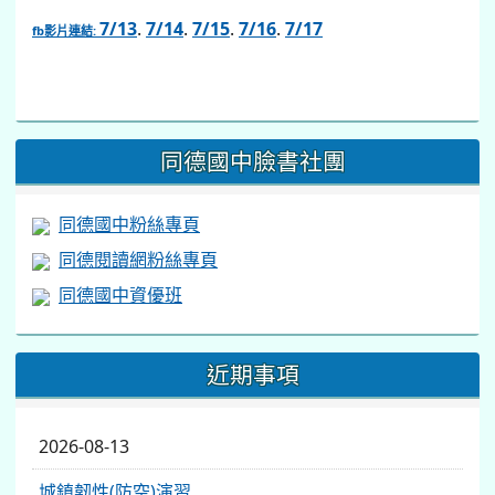
7/13
.
7/14
.
7/15
.
7/16
.
7/17
fb影片連結:
link
to
https://www.facebook.com/share/v/1BsLSkstia/
同德國中臉書社團
同德國中粉絲專頁
同德閱讀網粉絲專頁
同德國中資優班
近期事項
2026-08-13
城鎮韌性(防空)演習