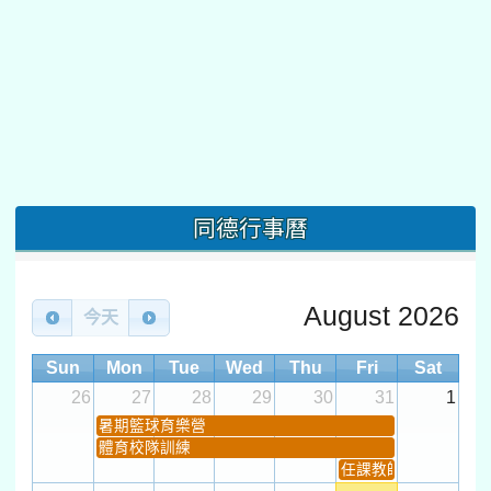
同德行事曆
August 2026
今天
Sun
Mon
Tue
Wed
Thu
Fri
Sat
26
27
28
29
30
31
1
暑期籃球育樂營
體育校隊訓練
任課教師抽籤 (12:30~).