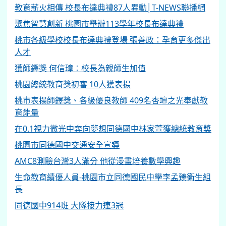
教育薪火相傳 校長布達典禮87人異動│T-NEWS聯播網
聚焦智慧創新 桃園市舉辦113學年校長布達典禮
桃市各級學校校長布達典禮登場 張善政：孕育更多傑出
人才
獲師鐸獎 何信璋︰校長為親師生加值
桃園總統教育獎初審 10人獲表揚
桃市表揚師鐸獎、各級優良教師 409名杏壇之光奉獻教
育能量
在0.1視力微光中奔向夢想同德國中林家萱獲總統教育獎
桃園市同德國中交通安全宣導
AMC8測驗台灣3人滿分 他從漫畫培養數學興趣
生命教育績優人員-桃園市立同德國民中學李孟臻衛生組
長
同德國中914班 大隊接力連3冠