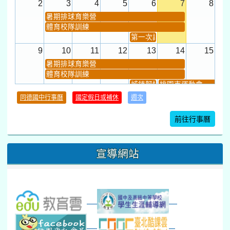
2
3
4
5
6
7
8
暑期排球育樂營
體育校隊訓練
第一次課發會 (12:30~)
9
10
11
12
13
14
15
暑期排球育樂營
體育校隊訓練
城鎮韌性(防空)演習
桃園市運動會
學習扶助課程結束
同德國中行事曆
國定假日或補休
週次
暑期輔導課結束
暑期體育育樂營結束
前往行事曆
16
17
18
19
20
21
22
桃園市運動會
宣導網站
弦樂團暑訓
數感實驗夏令營(整天)
23
24
25
26
27
28
29
打擊樂團暑訓
新生智力測驗補測(...
下午-新進教師研習
教師備課會議
新生訓練(整天)
新生訓練(~12:00)
下午-校務會議14:00-16
八九年級返校8-9