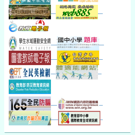
防災演練工作分配及..
30
31
1
2
3
4
5
本週_健康檢查週
各班器材負責人訓練
發放班級書箱及晨讀...
技藝教育學程說明會...
12:30幹部訓練
七年級新生健檢
桃園市語文競賽
本週_友善校園週
收學生證、換補教科...
晨讀1
技藝1
本週_圖書館開放借...
開學日
晨讀2
本週_新書展
班週
第一週
超額比序暨免試入學..