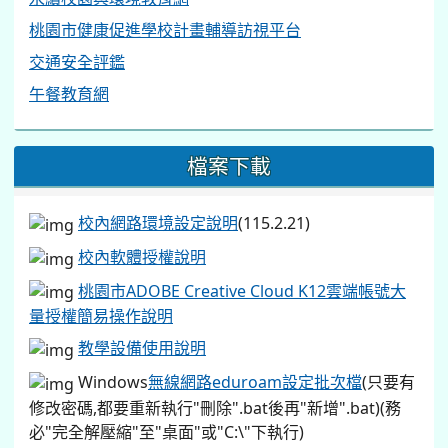
桃園市健康促進學校計畫輔導訪視平台
交通安全評鑑
午餐教育網
檔案下載
校內網路環境設定說明
(115.2.21)
校內軟體授權說明
桃園市ADOBE Creative Cloud K12雲端帳號大
量授權簡易操作說明
教學設備使用說明
Windows
無線網路eduroam設定批次檔
(只要有
修改密碼,都要重新執行"刪除".bat後再"新增".bat)(務
必"完全解壓縮"至"桌面"或"C:\"下執行)