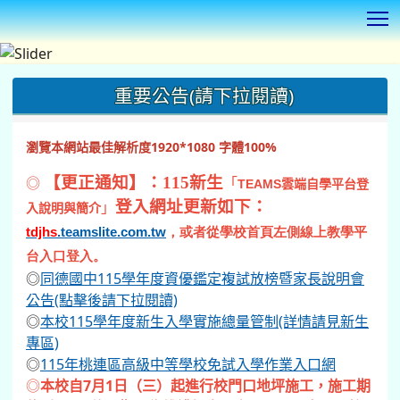
T
:::
重要公告(請下拉閱讀)
瀏覽本網站最佳解析度1920*1080 字體100%
◎
【更正通知】：115新生
「
TEAMS
雲端自學平台登
登入網址更新如下：
」
入說明與簡介
tdjhs
.teamslite.com.tw
，或者從學校首頁左側線上教學平
台入口登入。
◎
同德國中115學年度資優鑑定複試放榜暨家長說明會
公告(點擊後請下拉閱讀)
◎
本校115學年度新生入學實施總量管制(詳情請見新生
專區)
◎
115年桃連區高級中等學校免試入學作業入口網
◎
本校自7月1日（三）起進行校門口地坪施工，施工期