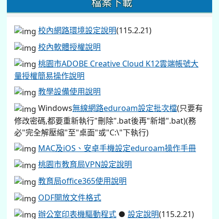
檔案下載
校內網路環境設定說明
(115.2.21)
校內軟體授權說明
桃園市ADOBE Creative Cloud K12雲端帳號大
量授權簡易操作說明
教學設備使用說明
Windows
無線網路eduroam設定批次檔
(只要有
修改密碼,都要重新執行"刪除".bat後再"新增".bat)(務
必"完全解壓縮"至"桌面"或"C:\"下執行)
MAC及iOS、安卓手機設定eduroam操作手冊
桃園市教育局VPN設定說明
教育局office365使用說明
ODF開放文件格式
辦公室印表機驅動程式
●
設定說明
(115.2.21)