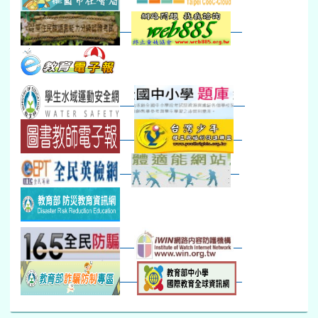
防災演練工作分配及..
30
31
1
2
3
4
5
本週_健康檢查週
各班器材負責人訓練
發放班級書箱及晨讀...
技藝教育學程說明會...
12:30幹部訓練
七年級新生健檢
桃園市語文競賽
本週_友善校園週
收學生證、換補教科...
晨讀1
技藝1
本週_圖書館開放借...
開學日
晨讀2
本週_新書展
班週
第一週
超額比序暨免試入學..