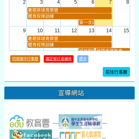
2
3
4
5
6
7
8
暑期排球育樂營
體育校隊訓練
第一次課發會 (12:30~)
9
10
11
12
13
14
15
暑期排球育樂營
體育校隊訓練
城鎮韌性(防空)演習
桃園市運動會
學習扶助課程結束
同德國中行事曆
國定假日或補休
週次
暑期輔導課結束
暑期體育育樂營結束
前往行事曆
16
17
18
19
20
21
22
桃園市運動會
宣導網站
弦樂團暑訓
數感實驗夏令營(整天)
23
24
25
26
27
28
29
打擊樂團暑訓
新生智力測驗補測(...
下午-新進教師研習
教師備課會議
新生訓練(整天)
新生訓練(~12:00)
下午-校務會議14:00-16
八九年級返校8-9