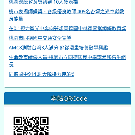
桃園總統教育獎初審 10人獲表揚
桃市表揚師鐸獎、各級優良教師 409名杏壇之光奉獻教
育能量
在0.1視力微光中奔向夢想同德國中林家萱獲總統教育獎
桃園市同德國中交通安全宣導
AMC8測驗台灣3人滿分 他從漫畫培養數學興趣
生命教育績優人員-桃園市立同德國民中學李孟臻衛生組
長
同德國中914班 大隊接力連3冠
本站QRCode