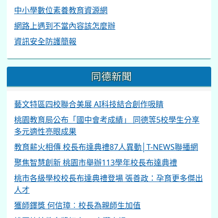
中小學數位素養教育資源網
網路上遇到不當內容該怎麼辦
資訊安全防護簡報
同德新聞
藝文特區四校聯合美展 AI科技結合創作吸睛
桃園教育局公布「國中會考成績」 同德等5校學生分享
多元適性亮眼成果
教育薪火相傳 校長布達典禮87人異動│T-NEWS聯播網
聚焦智慧創新 桃園市舉辦113學年校長布達典禮
桃市各級學校校長布達典禮登場 張善政：孕育更多傑出
人才
獲師鐸獎 何信璋︰校長為親師生加值