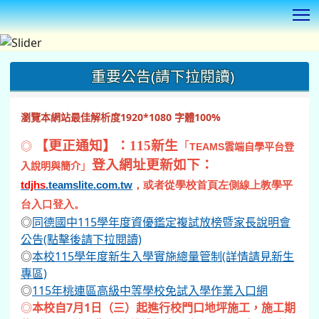
T
:::
重要公告(請下拉閱讀)
瀏覽本網站最佳解析度1920*1080 字體100%
◎
【更正通知】：115新生
「
TEAMS
雲端自學平台登
登入網址更新如下：
」
入說明與簡介
tdjhs
.teamslite.com.tw
，或者從學校首頁左側線上教學平
台入口登入。
◎
同德國中115學年度資優鑑定複試放榜暨家長說明會
公告(點擊後請下拉閱讀)
◎
本校115學年度新生入學實施總量管制(詳情請見新生
專區)
◎
115年桃連區高級中等學校免試入學作業入口網
◎
本校自7月1日（三）起進行校門口地坪施工，施工期