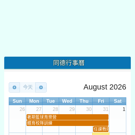
同德行事曆
August 2026
今天
Sun
Mon
Tue
Wed
Thu
Fri
Sat
26
27
28
29
30
31
1
暑期籃球育樂營
體育校隊訓練
任課教師抽籤 (12:30~).