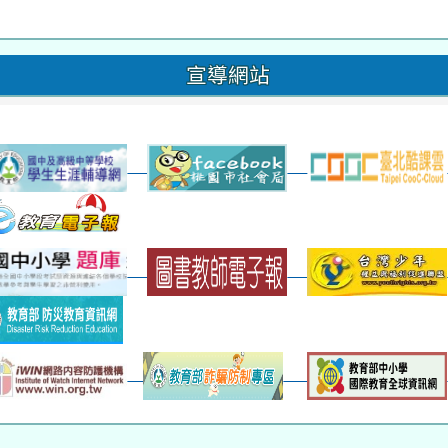
晨讀2
班週
超額比序
宣導網站