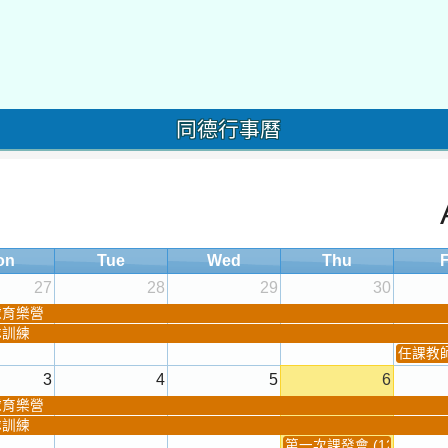
同德行事曆
on
Tue
Wed
Thu
F
27
28
29
30
球育樂營
隊訓練
任課教師抽
3
4
5
6
球育樂營
隊訓練
第一次課發會 (12:30~)