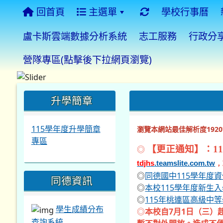
回首頁
主選單
學校行事曆
盧卡斯雲端數據分析系統
志工服務
行政分
營隊專區(點擊後下拉網頁瀏覽)
:::
:::
:::
升學簡章
115學年度升學簡章
瀏覽本網站最佳解析度1920*
專區
◎
【更正通知】：11
tdjhs
.teamslite.com.tw
，
◎
同德國中115學年度
同德資訊
◎
本校115學年度新生
◎
115年桃連區高級中
學生成績分布
◎
本校自7月1日（三）
查詢系統