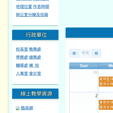
地理位置
作息時間
辦公室分機及信箱
行政單位
校長室
教務處
今天
學務處
總務處
輔導處
補 校
Sun
M
26
人事室
會計室
暑期籃
體育校
線上教學資源
2
暑期排
酷英網
體育校