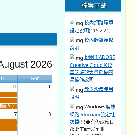
檔案下載
校內網路環境
設定說明
(115.2.21)
校內軟體授權
說明
桃園市ADOBE
August 2026
Creative Cloud K12
雲端帳號大量授權簡
ri
Sat
易操作說明
31
1
教學設備使用
說明
Windows
無線
籤 (12:30~)...
網路eduroam設定批
7
8
次檔
(只要有修改密碼,
都要重新執行"刪