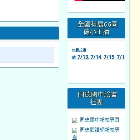
全國科展66同
德小主播
fb影片連
7/13
.
7/14
.
7/15
.
7/16
.
7/1
結:
link
to
https://www.facebook.com/s
同德國中臉書
社團
同德國中粉絲專頁
同德閱讀網粉絲專
頁