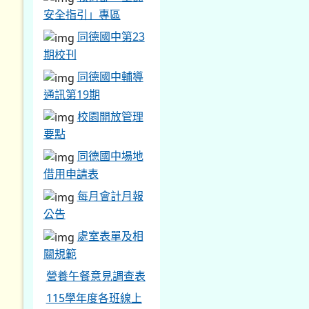
安全指引」專區
同德國中第23
期校刊
同德國中輔導
通訊第19期
校園開放管理
要點
同德國中場地
借用申請表
每月會計月報
公告
處室表單及相
關規範
營養午餐意見調查表
115學年度各班線上