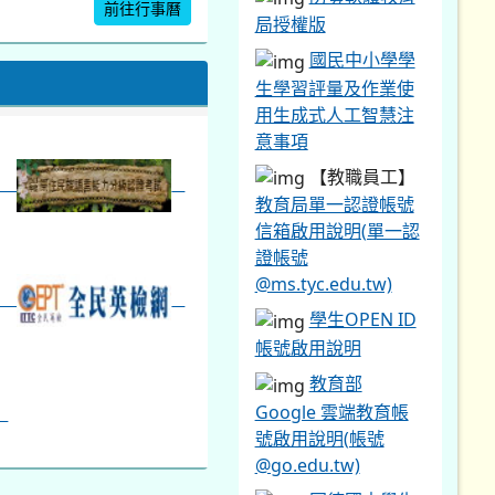
前往行事曆
局授權版
國民中小學學
暨免試入學...
生學習評量及作業使
用生成式人工智慧注
意事項
【教職員工】
教育局單一認證帳號
信箱啟用說明(單一認
證帳號
@ms.tyc.edu.tw)
學生OPEN ID
帳號啟用說明
教育部
Google 雲端教育帳
號啟用說明(帳號
@go.edu.tw)