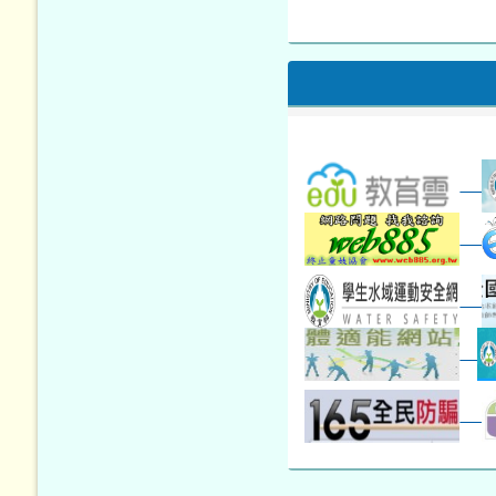
本週_圖書館開放借...
開學日
本週_新書展
第一週