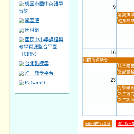
桃園市國中英語學
9
習網
暑期排
學習吧
體育校
因材網
國民中小學課程與
教學資源整合平臺
16
（CIRN）
桃園市運動會
台北酷課雲
弦樂團
均一教學平台
數感實驗
23
PaGamO
打擊樂
新生智力
新生訓練
30
同德國中行事曆
國定假日
本週_健康檢查週
各班器
本週_友善校園週
收學生證