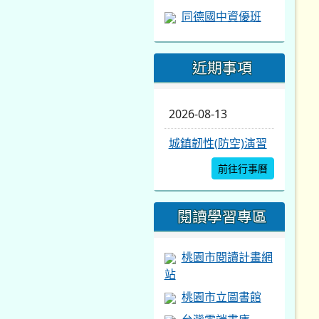
同德國中資優班
近期事項
2026-08-13
城鎮韌性(防空)演習
前往行事曆
閱讀學習專區
桃園市閱讀計畫網
站
桃園市立圖書館