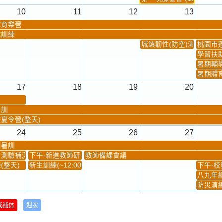
10
11
12
13
球育樂營
隊訓練
城鎮韌性(防空)演習
桃園市
學習扶
暑期輔
暑期體
17
18
19
20
暑訓
夏令營(整天)
24
25
26
27
團暑訓
測驗補測(...
下午-新進教師研習
教師備課會議
(整天)
新生訓練(~12:00)
下午-校務
八九年級
防災演練
31
1
2
3
或補休
週次
材負責人訓練
發放班級書箱及晨讀...
技藝教育學程說明會...
12:30幹部訓練
七年級
、換補教科...
晨讀1
技藝1