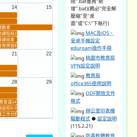
除".bat後再"新
14
15
增".bat)(務必"完全解
壓縮"至"桌
面"或"C:\"下執行)
運動會
MAC及iOS、
助課程結束
導課結束
安卓手機設定
育育樂營結束
eduroam操作手冊
21
22
桃園市教育局
VPN設定說明
教育局
28
29
office365使用說明
ODF開放文件
格式
會議14:00-16...
返校8-9
辦公室印表機
工作分配及...
驅動程式
●
設定說明
4
5
(115.2.21)
新生健檢
桃園市語文競賽複決...
防毒軟體教育