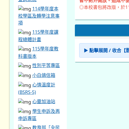
暫不對外開放。造成不便
◎本校書包將改版，於1
114學年度本
校學區及轉學注意事
項
115學年度課
程總體計畫
115學年度教
▶ 點擊展開 / 收合
科書版本
性別平等專區
小白鴿信箱
心情溫度計
(BSRS-5)
心靈加油站
學生申訴及再
申訴專區
教育部「全民