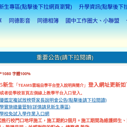
新生專區(點擊後下拉網頁瀏覽)
升學資訊(點擊後下
享
同德影音
同德相簿
國中工作圈大、小聯盟
重要公告(請下拉閱讀)
1080 字體100%
5新生
登入網址更新如
「
」
TEAMS
雲端自學平台登入說明與簡介
或者從學校首頁左側線上教學平台入口登入。
資優鑑定複試放榜暨家長說明會公告(點擊後請下拉閱讀)
入學實施總量管制(詳情請見新生專區)
等學校免試入學作業入口網
起進行校門口地坪施工，施工期約2個月。施工期間為維護師生