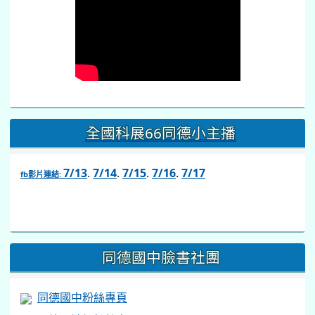
全國科展66同德小主播
7/13
.
7/14
.
7/15
.
7/16
.
7/17
fb影片連結:
link
to
https://www.facebook.com/share/v/1BsLSkstia/
同德國中臉書社團
同德國中粉絲專頁