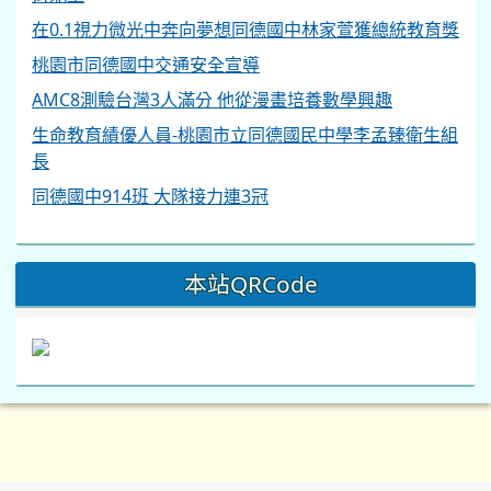
在0.1視力微光中奔向夢想同德國中林家萱獲總統教育獎
桃園市同德國中交通安全宣導
AMC8測驗台灣3人滿分 他從漫畫培養數學興趣
生命教育績優人員-桃園市立同德國民中學李孟臻衛生組
長
同德國中914班 大隊接力連3冠
本站QRCode