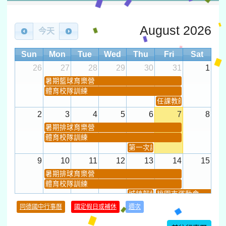
August 2026
今天
Sun
Mon
Tue
Wed
Thu
Fri
Sat
26
27
28
29
30
31
1
暑期籃球育樂營
體育校隊訓練
任課教師抽籤 (12:30~).
2
3
4
5
6
7
8
暑期排球育樂營
體育校隊訓練
第一次課發會 (12:30~)
9
10
11
12
13
14
15
暑期排球育樂營
體育校隊訓練
城鎮韌性(防空)演習
桃園市運動會
學習扶助課程結束
同德國中行事曆
國定假日或補休
週次
暑期輔導課結束
暑期體育育樂營結束