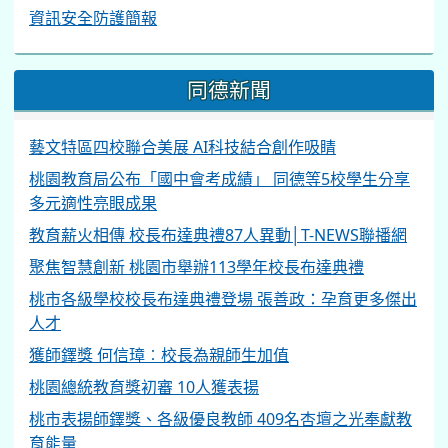
資訊安全防護簡報
同德新聞
藝文特區四校聯合美展 AI科技結合創作吸睛
桃園教育局公布「國中會考成績」 同德等5校學生分享
多元適性亮眼成果
教育薪火相傳 校長布達典禮87人異動│T-NEWS聯播網
聚焦智慧創新 桃園市舉辦113學年校長布達典禮
桃市各級學校校長布達典禮登場 張善政：孕育更多傑出
人才
獲師鐸獎 何信璋︰校長為親師生加值
桃園總統教育獎初審 10人獲表揚
桃市表揚師鐸獎、各級優良教師 409名杏壇之光奉獻教
育能量