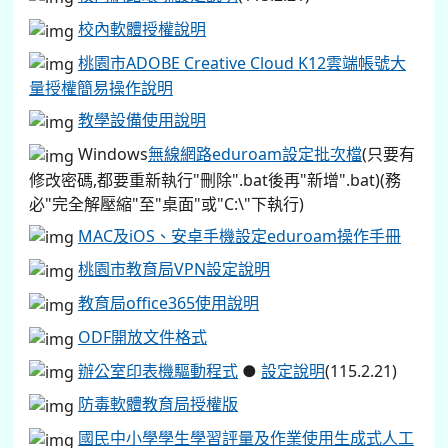
校內軟體授權說明
桃園市ADOBE Creative Cloud K12雲端帳號大
量授權簡易操作說明
教學設備使用說明
Windows
無線網路eduroam設定批次檔
(只要有
修改密碼,都要重新執行"刪除".bat後再"新增".bat)(務
必"完全解壓縮"至"桌面"或"C:\"下執行)
MAC及iOS、安卓手機設定eduroam操作手冊
桃園市教育局VPN設定說明
教育局office365使用說明
ODF開放文件格式
辦公室印表機驅動程式
●
設定說明
(115.2.21)
防毒軟體教育局授權版
國民中小學學生學習評量及作業使用生成式人工