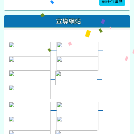
前往行事曆
16
17
18
19
20
21
22
桃園市運動會
宣導網站
弦樂團暑訓
數感實驗夏令營(整天)
23
24
25
26
27
28
29
打擊樂團暑訓
新生智力測驗補測(...
下午-新進教師研習
教師備課會議
新生訓練(整天)
新生訓練(~12:00)
下午-校務會議14:00-16
八九年級返校8-9
防災演練工作分配及..
30
31
1
2
3
4
5
本週_健康檢查週
各班器材負責人訓練
發放班級書箱及晨讀...
技藝教育學程說明會...
12:30幹部訓練
七年級新生健檢
桃園市語文競賽
本週_友善校園週
收學生證、換補教科...
晨讀1
技藝1
本週_圖書館開放借...
開學日
晨讀2
本週_新書展
班週
第一週
超額比序暨免試入學..