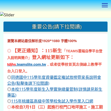
T
:::
重要公告(請下拉閱讀)
瀏覽本網站最佳解析度1920*1080 字體100%
◎
【更正通知】：115新生
「
TEAMS
雲端自學平台登
登入網址更新如下：
」
入說明與簡介
tdjhs
.teamslite.com.tw
，或者從學校首頁左側線上教學平
台入口登入。
◎
同德國中115學年度資優鑑定複試放榜暨家長說明會
公告(點擊後請下拉閱讀)
◎
本校115學年度新生入學實施總量管制(詳情請見新生
專區)
◎
115年桃連區高級中等學校免試入學作業入口網
◎
本校自7月1日（三）起進行校門口地坪施工，施工期