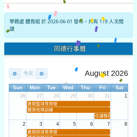
學務處 體育組 於 2026-06-01 發布，共有 119 人次閱
讀
同德行事曆
August 2026
今天
Sun
Mon
Tue
Wed
Thu
Fri
Sat
26
27
28
29
30
31
1
暑期籃球育樂營
體育校隊訓練
任課教師抽籤 (12:30~).
2
3
4
5
6
7
8
暑期排球育樂營
體育校隊訓練
第一次課發會 (12:30~)