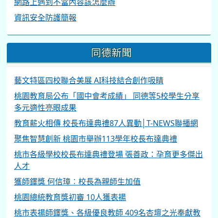
資訊安全防護簡報
同德新聞
藝文特區四校聯合美展 AI科技結合創作吸睛
桃園教育局公布「國中會考成績」 同德等5校學生分享
多元適性亮眼成果
教育薪火相傳 校長布達典禮87人異動│T-NEWS聯播網
聚焦智慧創新 桃園市舉辦113學年校長布達典禮
桃市各級學校校長布達典禮登場 張善政：孕育更多傑出
人才
獲師鐸獎 何信璋︰校長為親師生加值
桃園總統教育獎初審 10人獲表揚
桃市表揚師鐸獎、各級優良教師 409名杏壇之光奉獻教
育能量