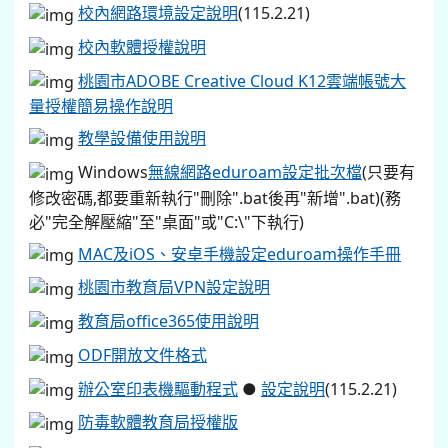
校內軟體授權說明
桃園市ADOBE Creative Cloud K12雲端帳號大
量授權簡易操作說明
教學設備使用說明
Windows
無線網路eduroam設定批次檔
(只要有
修改密碼,都要重新執行"刪除".bat後再"新增".bat)(務
必"完全解壓縮"至"桌面"或"C:\"下執行)
MAC及iOS、安卓手機設定eduroam操作手冊
桃園市教育局VPN設定說明
教育局office365使用說明
ODF開放文件格式
辦公室印表機驅動程式
●
設定說明
(115.2.21)
防毒軟體教育局授權版
國民中小學學生學習評量及作業使用生成式人工