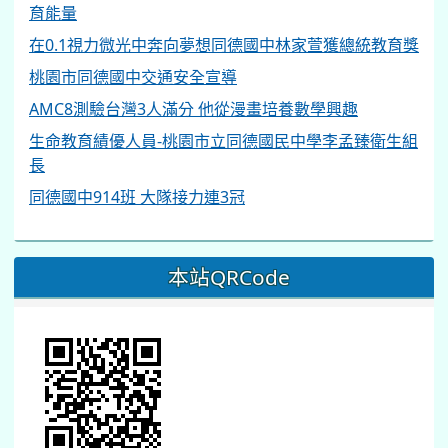
在0.1視力微光中奔向夢想同德國中林家萱獲總統教育獎
桃園市同德國中交通安全宣導
AMC8測驗台灣3人滿分 他從漫畫培養數學興趣
生命教育績優人員-桃園市立同德國民中學李孟臻衛生組
長
同德國中914班 大隊接力連3冠
本站QRCode