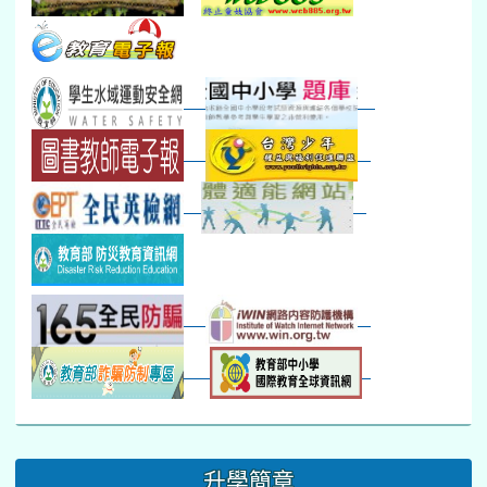
本週_圖書館開放借...
開學日
晨讀2
本週_新書展
班週
第一週
超額比序暨免試入學..
:::
升學簡章