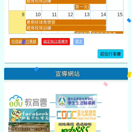
9
10
11
12
13
14
15
暑期排球育樂營
體育校隊訓練
城鎮韌性(防空)演習
桃園市運動會
學習扶助課程結束
同德國中行事曆
國定假日或補休
週次
暑期輔導課結束
暑期體育育樂營結束
前往行事曆
16
17
18
19
20
21
22
桃園市運動會
宣導網站
弦樂團暑訓
數感實驗夏令營(整天)
23
24
25
26
27
28
29
打擊樂團暑訓
新生智力測驗補測(...
下午-新進教師研習
教師備課會議
新生訓練(整天)
新生訓練(~12:00)
下午-校務會議14:00-16
八九年級返校8-9
防災演練工作分配及..
30
31
1
2
3
4
5
本週_健康檢查週
各班器材負責人訓練
發放班級書箱及晨讀...
技藝教育學程說明會...
12:30幹部訓練
七年級新生健檢
桃園市語文競賽
本週_友善校園週
收學生證、換補教科...
晨讀1
技藝1