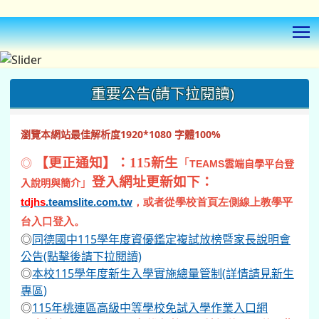
T
:::
重要公告(請下拉閱讀)
瀏覽本網站最佳解析度1920*1080 字體100%
◎
【更正通知】：115新生
「
TEAMS
雲端自學平台登
登入網址更新如下：
」
入說明與簡介
tdjhs
.teamslite.com.tw
，或者從學校首頁左側線上教學平
台入口登入。
◎
同德國中115學年度資優鑑定複試放榜暨家長說明會
公告(點擊後請下拉閱讀)
◎
本校115學年度新生入學實施總量管制(詳情請見新生
專區)
◎
115年桃連區高級中等學校免試入學作業入口網
◎
本校自7月1日（三）起進行校門口地坪施工，施工期