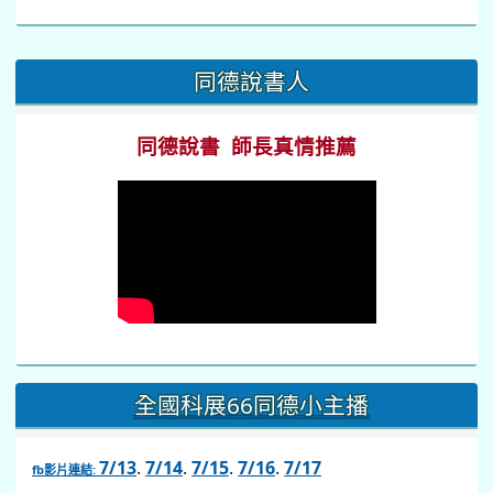
:::
同德說書人
同德說書 師長真情推薦
全國科展66同德小主播
7/13
.
7/14
.
7/15
.
7/16
.
7/17
fb影片連結:
link