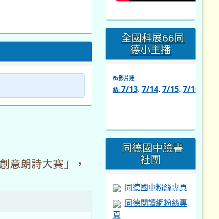
全國科展66同
德小主播
fb影片連
7/13
.
7/14
.
7/15
.
7/16
.
7/1
結:
link
to
https://www.facebook.com/s
同德國中臉書
社團
年創意朗詩大賽」，
同德國中粉絲專頁
同德閱讀網粉絲專
頁