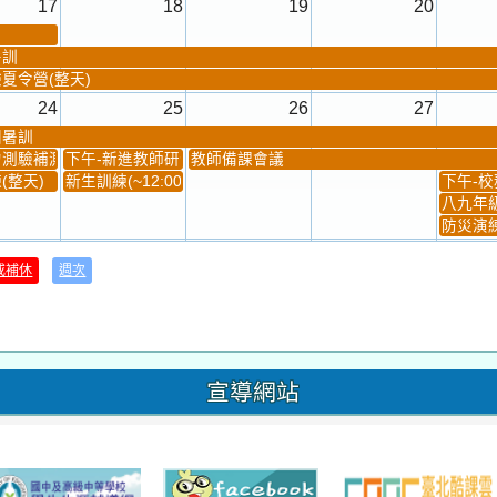
17
18
19
20
暑訓
夏令營(整天)
24
25
26
27
團暑訓
測驗補測(...
下午-新進教師研習
教師備課會議
(整天)
新生訓練(~12:00)
下午-校務
八九年級
防災演練
31
1
2
3
或補休
週次
材負責人訓練
發放班級書箱及晨讀...
技藝教育學程說明會...
12:30幹部訓練
七年級
、換補教科...
晨讀1
技藝1
晨讀2
班週
超額比序
宣導網站