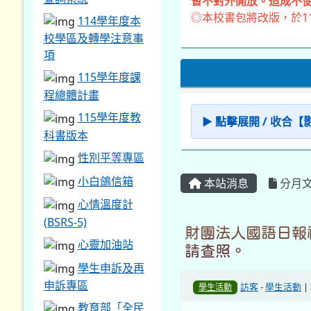
暫不對外開放。造成不便
◎本校書包將改版，於1
114學年度本
校學區及轉學注意事
項
115學年度課
程總體計畫
115學年度教
▶ 點擊展開 / 收合
科書版本
性別平等專區
小白鴿信箱
本站消息
分月
心情溫度計
(BSRS-5)
財團法人國語日報
心靈加油站
請查照。
學生申訴及再
申訴專區
訪客
-
學生活動
|
學生活動
教育部「全民