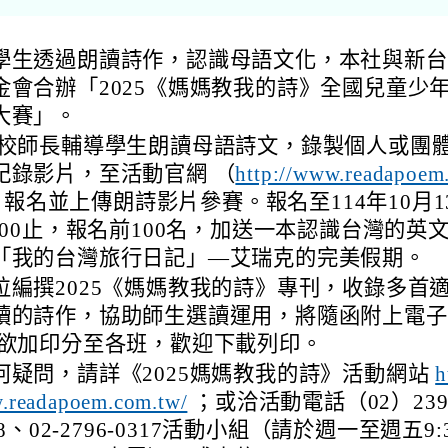
學生透過朗讀詩作，認識母語文化，本社與新台
金會合辦「2025《媽媽教我的詩》全國兒童少
大賽」。
貴校師長輔導學生朗讀母語詩文，錄製個人或團
紀錄影片，至活動官網 （
http://www.readapoem
報名並上傳朗詩影片參賽。報名至114年10月1
:00止，報名前100名，加送一本認識台灣的英
「我的台灣旅行日記」—艾瑞克的完美假期。
位編撰2025《媽媽教我的詩》專刊，收錄多首
讀的詩作，協助師生選讀運用，將隨函附上電子
校欲加印分至各班，歡迎下載列印。
何疑問，請詳《2025媽媽教我的詩》活動網站
h
.readapoem.com.tw/
；或洽活動電話（02）2392
08、02-2796-0317活動小組（請於週一至週五9:3