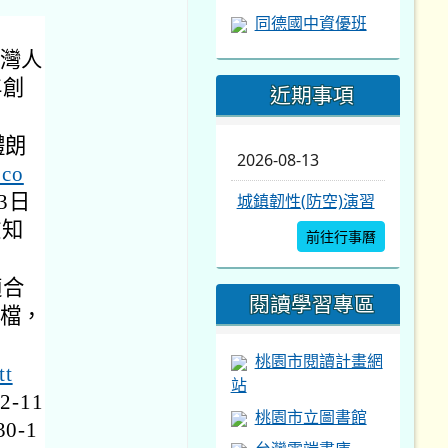
同德國中資優班
灣人
年創
近期事項
體朗
2026-08-13
.co
3日
城鎮韌性(防空)演習
文知
前往行事曆
適合
閱讀學習專區
檔，
桃園市閱讀計畫網
tt
站
-11
桃園市立圖書館
0-1