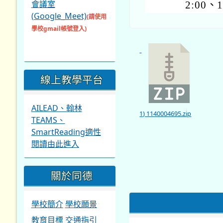
會議室
2:00、
(Google_Meet)
(請使用
學校gmail帳號登入)
線上教學平台
AILEAD、翰林
1) 1140004695.zip
TEAMS、
SmartReading適性
閱讀由此進入
關於同德
學校簡介
學校願景
教育目標
交通指引