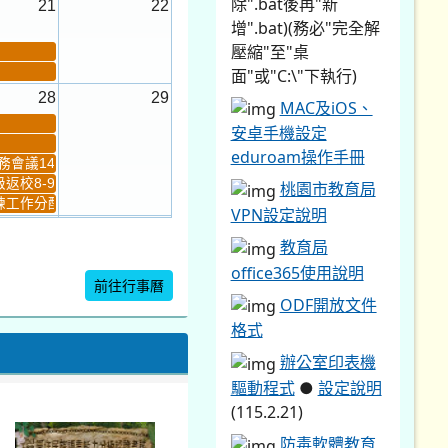
除".bat後再"新
21
22
增".bat)(務必"完全解
壓縮"至"桌
面"或"C:\"下執行)
28
29
MAC及iOS、
安卓手機設定
eduroam操作手冊
會議14:00-16...
返校8-9
桃園市教育局
工作分配及...
VPN設定說明
4
5
教育局
新生健檢
桃園市語文競賽複決...
office365使用說明
前往行事曆
ODF開放文件
格式
暨免試入學...
辦公室印表機
驅動程式
●
設定說明
(115.2.21)
防毒軟體教育