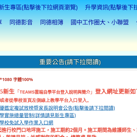
新生專區(點擊後下拉網頁瀏覽)
升學資訊(點擊後下
享
同德影音
同德相簿
國中工作圈大、小聯盟
重要公告(請下拉閱讀)
1080 字體100%
5新生
登入網址更新如
「
」
TEAMS
雲端自學平台登入說明與簡介
或者從學校首頁左側線上教學平台入口登入。
資優鑑定複試放榜暨家長說明會公告(點擊後請下拉閱讀)
入學實施總量管制(詳情請見新生專區)
等學校免試入學作業入口網
起進行校門口地坪施工，施工期約2個月。施工期間為維護師生