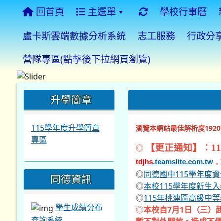
回首頁
主選單
學校行事曆
盧卡斯雲端數據分析系統
志工服務
行政分
營隊專區(點擊後下拉網頁瀏覽)
:::
:::
:::
升學簡章
115學年度升學簡章
瀏覽本網站最佳解析度1920*
專區
◎
【更正通知】：11
tdjhs
.teamslite.com.tw
，
◎
同德國中115學年度
同德資訊
◎
本校115學年度新生
◎
115年桃連區高級中
學生成績分布
◎
本校自7月1日（三）
查詢系統