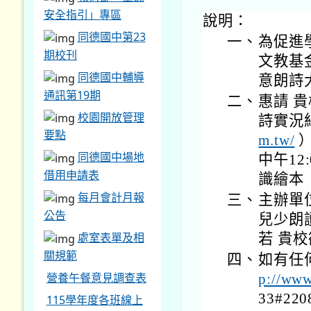
安全指引」專區
說明：
同德國中第23
一、
為促進
期校刊
文教基
同德國中輔導
意朗詩
通訊第19期
二、
惠請 
校園開放管理
詩實況
要點
m.tw/
）
同德國中場地
中午12
借用申請表
識繪本
每月會計月報
三、
主辦單
公告
兒少朗
處室表單及相
若 貴
關規範
四、
如有任
營養午餐意見調查表
p://www
33#22
115學年度各班線上