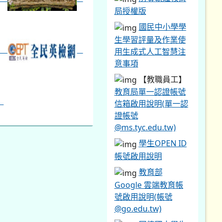
局授權版
國民中小學學
生學習評量及作業使
用生成式人工智慧注
意事項
【教職員工】
教育局單一認證帳號
信箱啟用說明(單一認
證帳號
@ms.tyc.edu.tw)
學生OPEN ID
帳號啟用說明
教育部
Google 雲端教育帳
號啟用說明(帳號
@go.edu.tw)