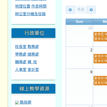
地理位置
作息時間
今天
辦公室分機及信箱
Sun
M
26
行政單位
暑期籃
體育校
校長室
教務處
2
學務處
總務處
暑期排
輔導處
補 校
體育校
人事室
會計室
9
暑期排
體育校
線上教學資源
酷英網