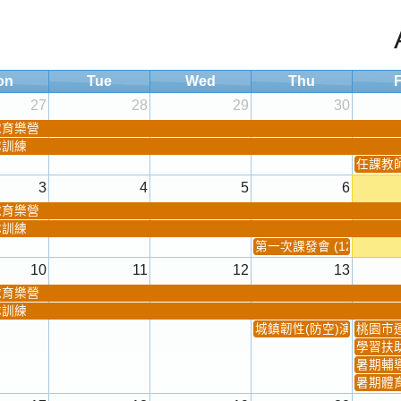
on
Tue
Wed
Thu
F
27
28
29
30
球育樂營
隊訓練
任課教師抽
3
4
5
6
球育樂營
隊訓練
第一次課發會 (12:30~)
10
11
12
13
球育樂營
隊訓練
城鎮韌性(防空)演習
桃園市
學習扶
暑期輔
暑期體