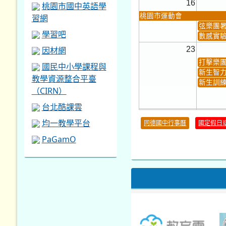
16
桃園市國中英語學
桃園市運動會
習網
弦樂團
學習吧
數感實驗
因材網
23
打擊樂
國民中小學課程與
新生智力
教學資源整合平臺
新生訓練
（CIRN）
台北酷課雲
30
均一教學平台
同德國中行事曆
國定假日
本週_健康檢查週
各班器
PaGamO
本週_友善校園週
收學生證
本週_圖書館開放借...
開學日
本週_新書展
第一週