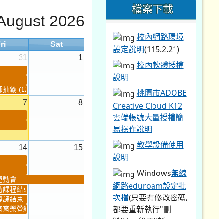
檔案下載
August 2026
校內網路環境
ri
Sat
設定說明
(115.2.21)
31
1
校內軟體授權
說明
籤 (12:30~)...
桃園市ADOBE
7
8
Creative Cloud K12
雲端帳號大量授權簡
易操作說明
教學設備使用
14
15
說明
Windows
無線
運動會
網路eduroam設定批
助課程結束
次檔
(只要有修改密碼,
導課結束
都要重新執行"刪
育育樂營結束