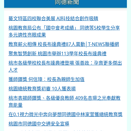
同德新聞
藝文特區四校聯合美展 AI科技結合創作吸睛
桃園教育局公布「國中會考成績」 同德等5校學生分享
多元適性亮眼成果
教育薪火相傳 校長布達典禮87人異動│T-NEWS聯播網
聚焦智慧創新 桃園市舉辦113學年校長布達典禮
桃市各級學校校長布達典禮登場 張善政：孕育更多傑出
人才
獲師鐸獎 何信璋︰校長為親師生加值
桃園總統教育獎初審 10人獲表揚
桃市表揚師鐸獎、各級優良教師 409名杏壇之光奉獻教
育能量
在0.1視力微光中奔向夢想同德國中林家萱獲總統教育獎
桃園市同德國中交通安全宣導