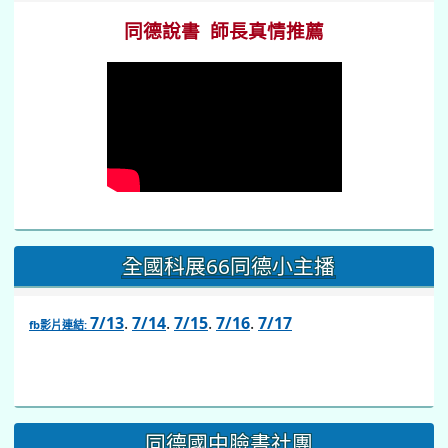
同德說書 師長真情推薦
全國科展66同德小主播
7/13
.
7/14
.
7/15
.
7/16
.
7/17
fb影片連結:
link
to
https://www.facebook.com/share/v/1BsLSkstia/
同德國中臉書社團