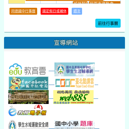
城鎮韌性(防空)演習
桃園市運動會
學習扶助課程結束
同德國中行事曆
國定假日或補休
週次
暑期輔導課結束
暑期體育育樂營結束
前往行事曆
16
17
18
19
20
21
22
桃園市運動會
宣導網站
弦樂團暑訓
數感實驗夏令營(整天)
23
24
25
26
27
28
29
打擊樂團暑訓
新生智力測驗補測(...
下午-新進教師研習
教師備課會議
新生訓練(整天)
新生訓練(~12:00)
下午-校務會議14:00-16
八九年級返校8-9
防災演練工作分配及..
30
31
1
2
3
4
5
本週_健康檢查週
各班器材負責人訓練
發放班級書箱及晨讀...
技藝教育學程說明會...
12:30幹部訓練
七年級新生健檢
桃園市語文競賽
本週_友善校園週
收學生證、換補教科...
晨讀1
技藝1
本週_圖書館開放借...
開學日
晨讀2
本週_新書展
班週
第一週
超額比序暨免試入學..