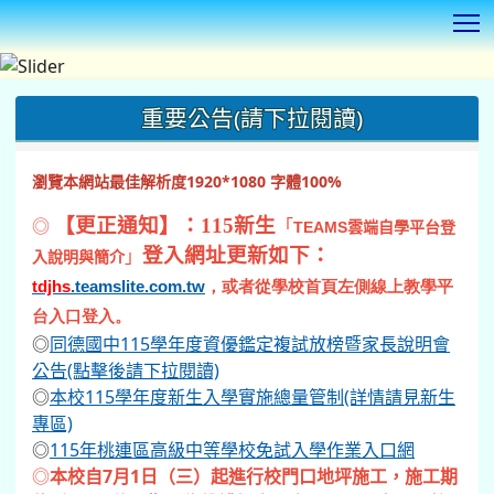
T
:::
重要公告(請下拉閱讀)
瀏覽本網站最佳解析度1920*1080 字體100%
◎
【更正通知】：115新生
「
TEAMS
雲端自學平台登
登入網址更新如下：
」
入說明與簡介
tdjhs
.teamslite.com.tw
，或者從學校首頁左側線上教學平
台入口登入。
◎
同德國中115學年度資優鑑定複試放榜暨家長說明會
公告(點擊後請下拉閱讀)
◎
本校115學年度新生入學實施總量管制(詳情請見新生
專區)
◎
115年桃連區高級中等學校免試入學作業入口網
◎
本校自7月1日（三）起進行校門口地坪施工，施工期