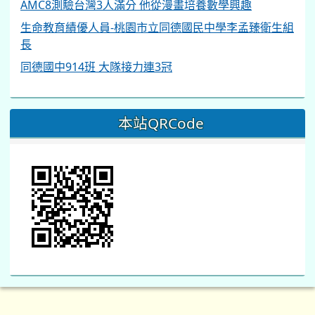
AMC8測驗台灣3人滿分 他從漫畫培養數學興趣
生命教育績優人員-桃園市立同德國民中學李孟臻衛生組
長
同德國中914班 大隊接力連3冠
本站QRCode