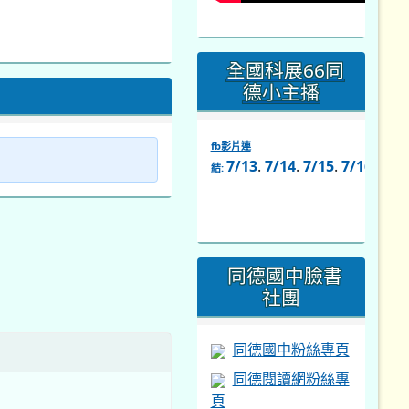
全國科展66同
德小主播
fb影片連
7/13
.
7/14
.
7/15
.
7/16
.
7/1
結:
link
to
https://www.facebook.com/s
同德國中臉書
社團
同德國中粉絲專頁
同德閱讀網粉絲專
頁