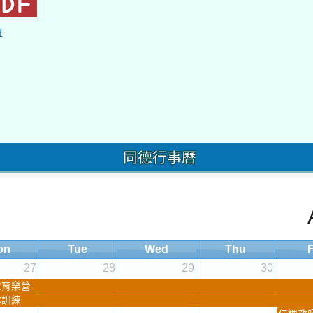
f
同德行事曆
on
Tue
Wed
Thu
F
27
28
29
30
球育樂營
隊訓練