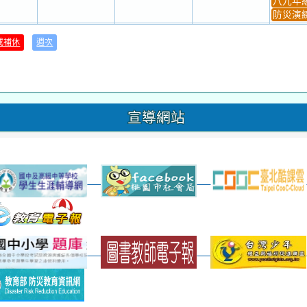
八九年級
防災演練
31
1
2
3
或補休
週次
材負責人訓練
發放班級書箱及晨讀...
技藝教育學程說明會...
12:30幹部訓練
七年級
、換補教科...
晨讀1
技藝1
晨讀2
班週
超額比序
宣導網站