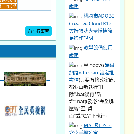
返校8-9
說明
工作分配及...
4
5
桃園市ADOBE
新生健檢
桃園市語文競賽複決...
Creative Cloud K12
雲端帳號大量授權簡
前往行事曆
易操作說明
暨免試入學...
教學設備使用
說明
Windows
無線
網路eduroam設定批
次檔
(只要有修改密碼,
都要重新執行"刪
除".bat後再"新
增".bat)(務必"完全解
壓縮"至"桌
面"或"C:\"下執行)
MAC及iOS、
安卓手機設定