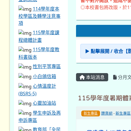
暫不對外開放。造成不便
◎本校書包將改版，於1
114學年度本
校學區及轉學注意事
項
115學年度課
程總體計畫
115學年度教
▶ 點擊展開 / 收合
科書版本
性別平等專區
小白鴿信箱
本站消息
分月
心情溫度計
(BSRS-5)
115學年度暑期
心靈加油站
學生申訴及再
體育組
-
新生專區
新生專區
申訴專區
教育部「全民