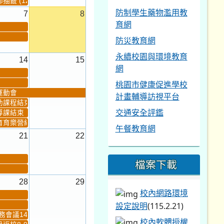
籤 (12:30~)...
防制學生藥物濫用教
7
8
育網
防災教育網
永續校園與環境教育
14
15
網
桃園市健康促進學校
運動會
計畫輔導訪視平台
助課程結束
交通安全評鑑
導課結束
育育樂營結束
午餐教育網
21
22
檔案下載
28
29
校內網路環境
設定說明
(115.2.21)
會議14:00-16...
校內軟體授權