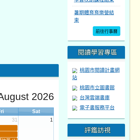
暑期體育育樂營結
束
前往行事曆
閱讀學習專區
桃園市閱讀計畫網
站
桃園市立圖書館
August 2026
台灣雲端書庫
電子書服務平台
ri
Sat
31
1
評鑑訪視