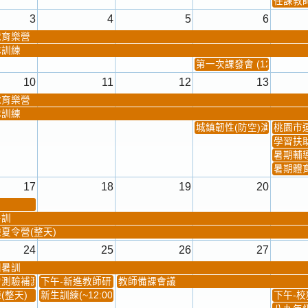
任課教師抽
3
4
5
6
球育樂營
隊訓練
第一次課發會 (12:30~)
10
11
12
13
球育樂營
隊訓練
城鎮韌性(防空)演習
桃園市
學習扶
暑期輔
暑期體
17
18
19
20
暑訓
夏令營(整天)
24
25
26
27
團暑訓
測驗補測(...
下午-新進教師研習
教師備課會議
(整天)
新生訓練(~12:00)
下午-校務