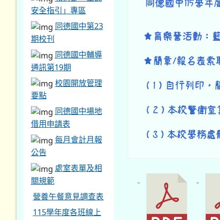
同德國中115學
安全指引」專區
同德國中第23
★育樂營活動：
期校刊
同德國中輔導
★簡章/報名表索
通訊第19期
校園開放管理
（1）自行列印，
要點
（2）本校警衛室
同德國中場地
借用申請表
（3）本校學務處
每月會計月報
公告
處室表單及相
關規範
營養午餐意見調查表
115學年度各班線上