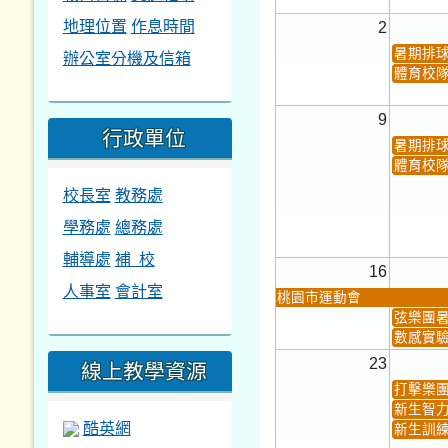
地理位置
作息時間
2
暑期排
辦公室分機及信箱
體育校
9
行政單位
暑期排
體育校
校長室
教務處
學務處
總務處
輔導處
補 校
16
人事室
會計室
桃園市運動會
弦樂團
數感實驗
23
線上教學資源
打擊樂
新生智力
酷英網
新生訓練