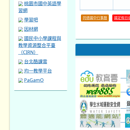
桃園市國中英語學
習網
30
同德國中行事曆
國定假日
學習吧
本週_健康檢查週
各班器
本週_友善校園週
收學生證
因材網
本週_圖書館開放借...
開學日
國民中小學課程與
本週_新書展
教學資源整合平臺
第一週
（CIRN）
台北酷課雲
均一教學平台
PaGamO