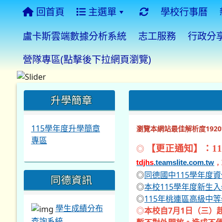
回首頁
主選單
學校行事曆
盧卡斯雲端數據分析系統
志工服務
行政分
營隊專區(點擊後下拉網頁瀏覽)
:::
:::
:::
升學簡章
115學年度升學簡章
瀏覽本網站最佳解析度1920*
專區
◎
【更正通知】：11
tdjhs
.teamslite.com.tw
，
◎
同德國中115學年度
同德資訊
◎
本校115學年度新生
◎
115年桃連區高級中
學生成績分布
◎
本校自7月1日（三）
查詢系統