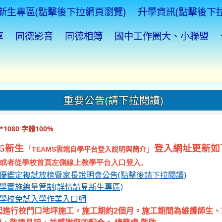
新生專區(點擊後下拉網頁瀏覽)
升學資訊(點擊後下
享
同德影音
同德相簿
國中工作圈大、小聯盟
重要公告(請下拉閱讀)
1080 字體100%
5新生
登入網址更新如
「
」
TEAMS
雲端自學平台登入說明與簡介
或者從學校首頁左側線上教學平台入口登入。
資優鑑定複試放榜暨家長說明會公告(點擊後請下拉閱讀)
入學實施總量管制(詳情請見新生專區)
等學校免試入學作業入口網
起進行校門口地坪施工，施工期約2個月。施工期間為維護師生