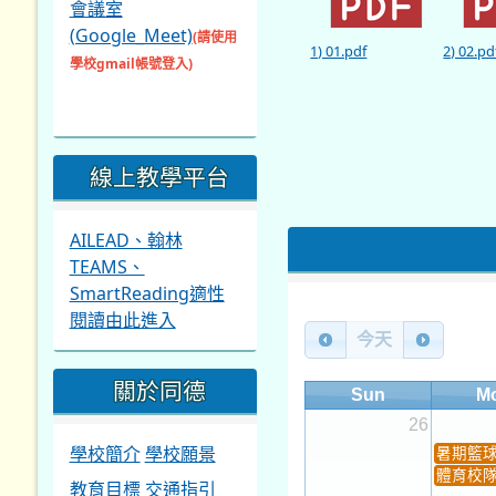
會議室
(Google_Meet)
(請使用
1) 01.pdf
2) 02.pd
學校gmail帳號登入)
線上教學平台
AILEAD、翰林
TEAMS、
SmartReading適性
閱讀由此進入
今天
關於同德
Sun
M
26
學校簡介
學校願景
暑期籃
體育校
教育目標
交通指引