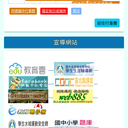
城鎮韌性(防空)演習
桃園市運動會
學習扶助課程結束
同德國中行事曆
國定假日或補休
週次
暑期輔導課結束
暑期體育育樂營結束
前往行事曆
16
17
18
19
20
21
22
桃園市運動會
宣導網站
弦樂團暑訓
數感實驗夏令營(整天)
23
24
25
26
27
28
29
打擊樂團暑訓
新生智力測驗補測(...
下午-新進教師研習
教師備課會議
新生訓練(整天)
新生訓練(~12:00)
下午-校務會議14:00-16
八九年級返校8-9
防災演練工作分配及..
30
31
1
2
3
4
5
本週_健康檢查週
各班器材負責人訓練
發放班級書箱及晨讀...
技藝教育學程說明會...
12:30幹部訓練
七年級新生健檢
桃園市語文競賽
本週_友善校園週
收學生證、換補教科...
晨讀1
技藝1
本週_圖書館開放借...
開學日
晨讀2
本週_新書展
班週
第一週
超額比序暨免試入學..