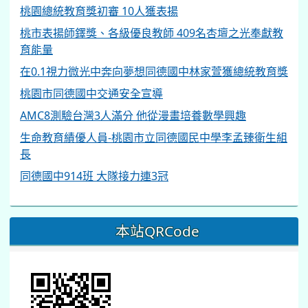
桃園總統教育獎初審 10人獲表揚
桃市表揚師鐸獎、各級優良教師 409名杏壇之光奉獻教
育能量
在0.1視力微光中奔向夢想同德國中林家萱獲總統教育獎
桃園市同德國中交通安全宣導
AMC8測驗台灣3人滿分 他從漫畫培養數學興趣
生命教育績優人員-桃園市立同德國民中學李孟臻衛生組
長
同德國中914班 大隊接力連3冠
本站QRCode