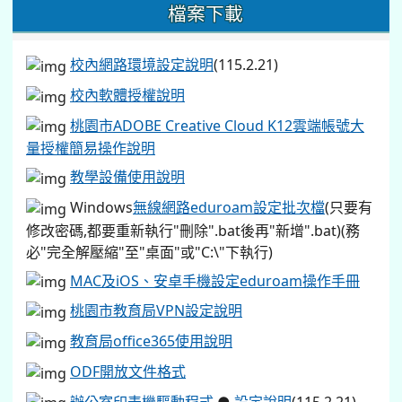
檔案下載
校內網路環境設定說明
(115.2.21)
校內軟體授權說明
桃園市ADOBE Creative Cloud K12雲端帳號大
量授權簡易操作說明
教學設備使用說明
Windows
無線網路eduroam設定批次檔
(只要有
修改密碼,都要重新執行"刪除".bat後再"新增".bat)(務
必"完全解壓縮"至"桌面"或"C:\"下執行)
MAC及iOS、安卓手機設定eduroam操作手冊
桃園市教育局VPN設定說明
教育局office365使用說明
ODF開放文件格式
辦公室印表機驅動程式
●
設定說明
(115.2.21)