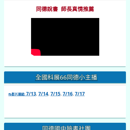
同德說書 師長真情推薦
全國科展66同德小主播
7/13
.
7/14
.
7/15
.
7/16
.
7/17
fb影片連結:
link
to
https://www.facebook.com/share/v/1BsLSkstia/
同德國中臉書社團