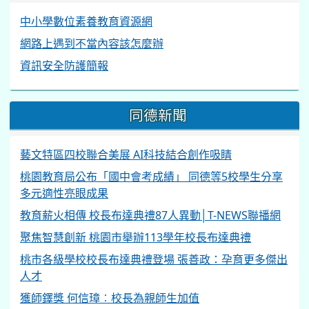
中小學數位素養教育資源網
網路上遇到不當內容該怎麼辦
資訊安全防護簡報
同德新聞
藝文特區四校聯合美展 AI科技結合創作吸睛
桃園教育局公布「國中會考成績」 同德等5校學生分享
多元適性亮眼成果
教育薪火相傳 校長布達典禮87人異動│T-NEWS聯播網
聚焦智慧創新 桃園市舉辦113學年校長布達典禮
桃市各級學校校長布達典禮登場 張善政：孕育更多傑出
人才
獲師鐸獎 何信璋︰校長為親師生加值