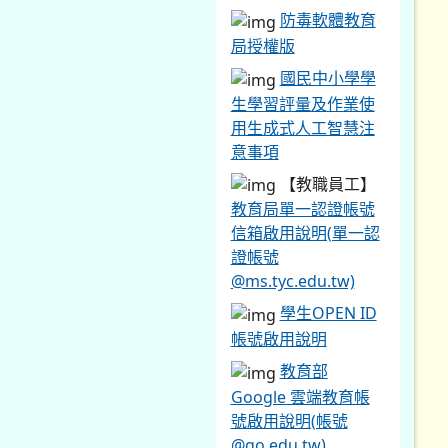
防毒軟體教育
局授權版
國民中小學學
生學習評量及作業使
用生成式人工智慧注
意事項
【教職員工】
教育局單一認證帳號
信箱啟用說明(單一認
證帳號
@ms.tyc.edu.tw)
學生OPEN ID
帳號啟用說明
教育部
Google 雲端教育帳
號啟用說明(帳號
@go.edu.tw)