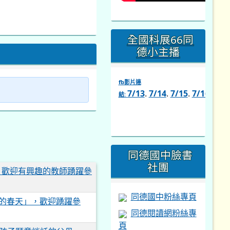
全國科展66同
德小主播
fb影片連
7/13
.
7/14
.
7/15
.
7/16
.
7/1
結:
link
to
https://www.facebook.com/s
同德國中臉書
社團
，歡迎有興趣的教師踴躍參
同德國中粉絲專頁
師的春天」，歡迎踴躍參
同德閱讀網粉絲專
頁