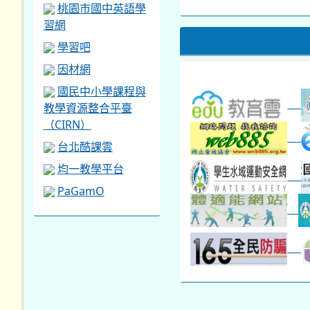
本週_圖書館開放借...
開學日
桃園市國中英語學
本週_新書展
習網
第一週
學習吧
因材網
國民中小學課程與
教學資源整合平臺
（CIRN）
台北酷課雲
均一教學平台
PaGamO