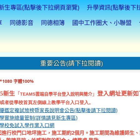
新生專區(點擊後下拉網頁瀏覽)
升學資訊(點擊後下
享
同德影音
同德相簿
國中工作圈大、小聯盟
重要公告(請下拉閱讀)
1080 字體100%
5新生
登入網址更新如
「
」
TEAMS
雲端自學平台登入說明與簡介
或者從學校首頁左側線上教學平台入口登入。
資優鑑定複試放榜暨家長說明會公告(點擊後請下拉閱讀)
入學實施總量管制(詳情請見新生專區)
等學校免試入學作業入口網
起進行校門口地坪施工，施工期約2個月。施工期間為維護師生