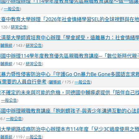
崗國小辦理辦理「114學年度教育優先區親職教育講座～做一個
3 /
一般公告
)
立臺中教育大學辦理「2026年社會情緒學習SEL的全球視野與在
 120 /
研習公告
)
立清華大學師資培育中心辦理「學會感受，遠離暴力：社會情緒學習
(
輔導組
/ 143 /
研習公告
)
興國中辦理114學年度教育優先區親職教育講座─「數位新時代親
(
輔導組
/ 142 /
研習公告
)
暴力暨性侵害防治中心「守護Go On暴力Be Gone多國語言
請有需要的人員自行參考
(
輔導組
/ 175 /
一般公告
)
對不確定的未來與可能的危機，同德國中輔導處提供「陪伴自己
/
一般公告
)
溪國中辦理親職教育講座「抱刺蝟孩子-與青少年溝通互動的心法
16 /
一般公告
)
洲大學網路成癮防治中心辦理本市114年度「兒少3C過度使用之
(
輔導組
/ 119 /
一般公告
)