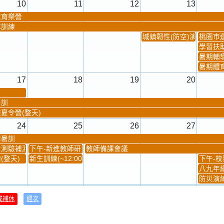
10
11
12
13
球育樂營
隊訓練
城鎮韌性(防空)演習
桃園市
學習扶
暑期輔
暑期體
17
18
19
20
暑訓
夏令營(整天)
24
25
26
27
團暑訓
測驗補測(...
下午-新進教師研習
教師備課會議
(整天)
新生訓練(~12:00)
下午-校務
八九年級
防災演練
31
1
2
3
或補休
週次
材負責人訓練
發放班級書箱及晨讀...
技藝教育學程說明會...
12:30幹部訓練
七年級
、換補教科...
晨讀1
技藝1