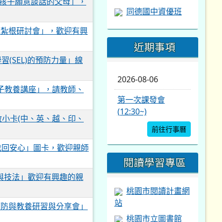
讓孩子願意談話的父母」，
同德國中資優班
地紮根研討會」，歡迎有興
近期事項
(SEL)的預防力量」線
2026-08-06
子教養講座」，請教師、
第一次課發會
(12:30~)
求救小卡(中、英、越、印、
前往行事曆
找回安心」圖卡，歡迎親師
閱讀學習專區
與技法」歡迎有興趣的親
桃園市閱讀計畫網
站
預防與教養研習與分享會」
桃園市立圖書館