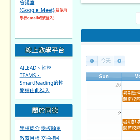
會議室
(Google_Meet)
(請使用
學校gmail帳號登入)
線上教學平台
今天
AILEAD、翰林
TEAMS、
Sun
M
SmartReading適性
26
閱讀由此進入
暑期籃
體育校
關於同德
2
暑期排
學校簡介
學校願景
體育校
教育目標
交通指引