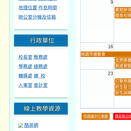
9
地理位置
作息時間
暑期排
體育校
辦公室分機及信箱
行政單位
16
桃園市運動會
校長室
教務處
弦樂團
學務處
總務處
數感實驗
23
輔導處
補 校
打擊樂
人事室
會計室
新生智力
新生訓練
線上教學資源
30
同德國中行事曆
國定假日
本週_健康檢查週
各班器
酷英網
本週_友善校園週
收學生證