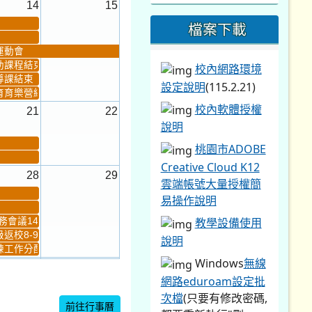
14
15
檔案下載
運動會
助課程結束
校內網路環境
導課結束
設定說明
(115.2.21)
育育樂營結束
校內軟體授權
21
22
說明
桃園市ADOBE
Creative Cloud K12
28
29
雲端帳號大量授權簡
易操作說明
教學設備使用
會議14:00-16...
返校8-9
說明
工作分配及...
Windows
無線
4
5
網路eduroam設定批
新生健檢
桃園市語文競賽複決...
次檔
(只要有修改密碼,
前往行事曆