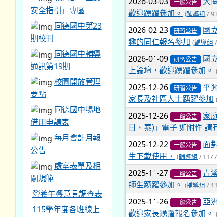
2026-03-03
大
一般公告
安全指引」專區
歡迎踴躍參加。
(
輔導組
/ 9
同德國中第23
2026-02-23
國
研習公告
期校刊
趣的同仁報名參加
(
輔導組
/
同德國中輔導
2026-01-09
國
研習公告
通訊第19期
上論壇，歡迎踴躍參加。
校園開放管理
2025-12-26
平
研習公告
要點
家長及社區人士踴躍參加
同德國中場地
2025-12-26
家庭
一般公告
借用申請表
日、泰)」電子 如附件 
每月會計月報
2025-12-22
面
一般公告
公告
生下載使用。
(
輔導組
/ 117 
處室表單及相
2025-11-27
青
一般公告
關規範
師生踴躍參加。
(
輔導組
/ 1
營養午餐意見調查表
2025-11-26
亞
一般公告
115學年度各班線上
歡迎家長踴躍報名參加。