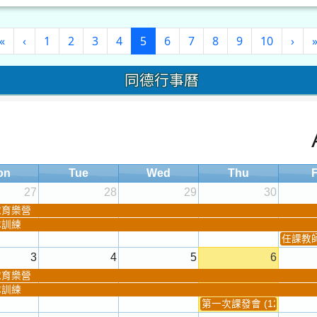
(current)
«
‹
1
2
3
4
5
6
7
8
9
10
›
同德行事曆
on
Tue
Wed
Thu
F
27
28
29
30
球育樂營
隊訓練
任課教師抽
3
4
5
6
球育樂營
隊訓練
第一次課發會 (12:30~)