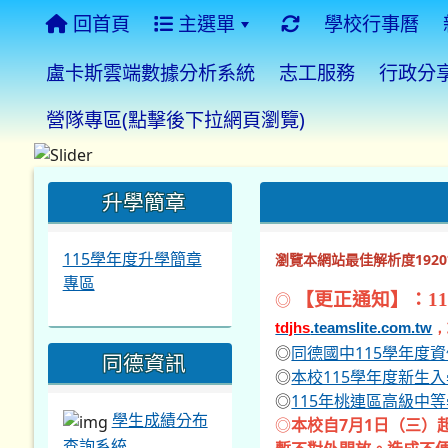
回首頁
主選單
學校行事曆
盧卡斯雲端數據分析系統
志工服務
行政分
營隊專區(點擊後下拉網頁瀏覽)
:::
:::
:::
升學簡章
115學年度升學簡章
瀏覽本網站最佳解析度1920*
專區
◎
【更正通知】：11
tdjhs
.teamslite.com.tw
，
◎
同德國中115學年度
同德資訊
◎
本校115學年度新生
◎
115年桃連區高級中
學生成績分布
◎
本校自7月1日（三）
查詢系統