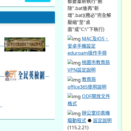
都要重新執行"刪
除".bat後再"新
暨免試入學...
增".bat)(務必"完全解
壓縮"至"桌
面"或"C:\"下執行)
MAC及iOS、
安卓手機設定
eduroam操作手冊
桃園市教育局
VPN設定說明
教育局
office365使用說明
ODF開放文件
格式
辦公室印表機
驅動程式
●
設定說明
(115.2.21)