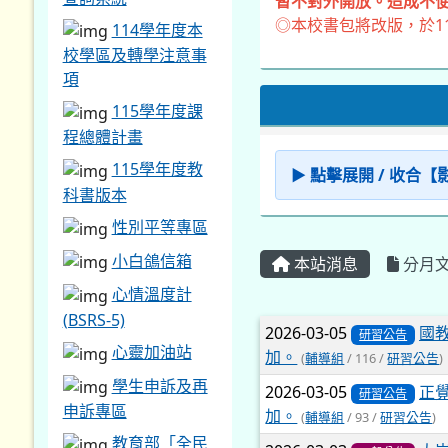
暫不對外開放。造成不便
◎本校書包將改版，於1
114學年度本
校學區及轉學注意事
項
115學年度課
程總體計畫
115學年度教
▶ 點擊展開 / 收合
科書版本
性別平等專區
小白鴿信箱
本站消息
分月
心情溫度計
(BSRS-5)
文章列表
2026-03-05
國
研習公告
心靈加油站
加。
(
輔導組
/ 116 /
研習公告
)
學生申訴及再
2026-03-05
正
研習公告
申訴專區
加。
(
輔導組
/ 93 /
研習公告
)
教育部「全民