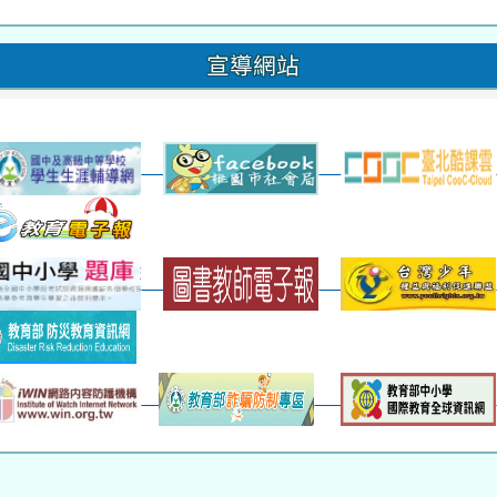
晨讀2
班週
超額比序
宣導網站