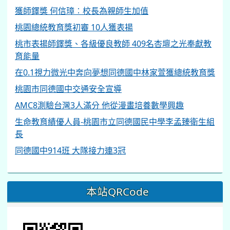
獲師鐸獎 何信璋︰校長為親師生加值
桃園總統教育獎初審 10人獲表揚
桃市表揚師鐸獎、各級優良教師 409名杏壇之光奉獻教
育能量
在0.1視力微光中奔向夢想同德國中林家萱獲總統教育獎
桃園市同德國中交通安全宣導
AMC8測驗台灣3人滿分 他從漫畫培養數學興趣
生命教育績優人員-桃園市立同德國民中學李孟臻衛生組
長
同德國中914班 大隊接力連3冠
本站QRCode