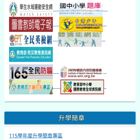
第一週
超額比序暨免試入學..
:::
升學簡章
115學年度升學簡章專區