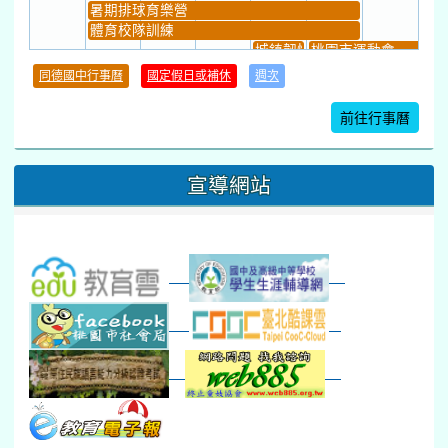
暑期排球育樂營
體育校隊訓練
城鎮韌性(防空)演習
桃園市運動會
學習扶助課程結束
同德國中行事曆
國定假日或補休
週次
暑期輔導課結束
暑期體育育樂營結束
前往行事曆
16
17
18
19
20
21
22
桃園市運動會
宣導網站
弦樂團暑訓
數感實驗夏令營(整天)
23
24
25
26
27
28
29
打擊樂團暑訓
新生智力測驗補測(...
下午-新進教師研習
教師備課會議
新生訓練(整天)
新生訓練(~12:00)
下午-校務會議14:00-16
八九年級返校8-9
防災演練工作分配及..
30
31
1
2
3
4
5
本週_健康檢查週
各班器材負責人訓練
發放班級書箱及晨讀...
技藝教育學程說明會...
12:30幹部訓練
七年級新生健檢
桃園市語文競賽
本週_友善校園週
收學生證、換補教科...
晨讀1
技藝1
本週_圖書館開放借...
開學日
晨讀2
本週_新書展
班週