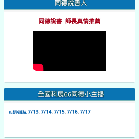
同德說書人
同德說書 師長真情推薦
全國科展66同德小主播
7/13
.
7/14
.
7/15
.
7/16
.
7/17
fb影片連結:
link
to
https://www.facebook.com/share/v/1BsLSkstia/