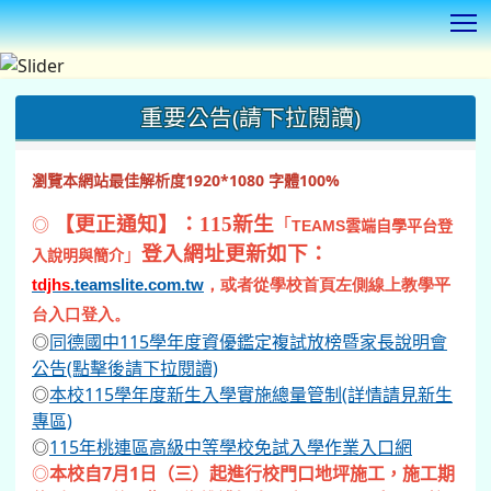
T
:::
重要公告(請下拉閱讀)
瀏覽本網站最佳解析度1920*1080 字體100%
◎
【更正通知】：115新生
「
TEAMS
雲端自學平台登
登入網址更新如下：
」
入說明與簡介
tdjhs
.teamslite.com.tw
，或者從學校首頁左側線上教學平
台入口登入。
◎
同德國中115學年度資優鑑定複試放榜暨家長說明會
公告(點擊後請下拉閱讀)
◎
本校115學年度新生入學實施總量管制(詳情請見新生
專區)
◎
115年桃連區高級中等學校免試入學作業入口網
◎
本校自7月1日（三）起進行校門口地坪施工，施工期