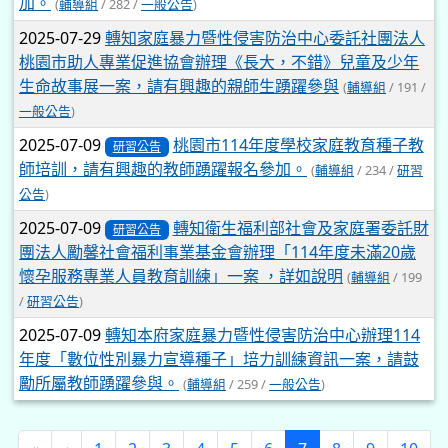
加。
(
輔導組
/ 282 /
一般公告
)
2025-07-29
轉知家庭暴力暨性侵害防治中心委託社團法人
桃園市助人專業促進協會辦理《長大，不錯》兒童及少年
生命故事展一案，請有興趣的親師生踴躍參與
(
輔導組
/ 191 /
一般公告
)
2025-07-09
桃園市114年度學校家庭教育種子教
研習公告
師培訓，請有興趣的教師踴躍報名參加。
(
輔導組
/ 234 /
研習
公告
)
2025-07-09
轉知衛生福利部社會及家庭署委託財
研習公告
團法人勵馨社會福利事業基金會辦理「114年度未滿20歲
懷孕服務專業人員教育訓練」一案 ，詳如說明
(
輔導組
/ 199
/
研習公告
)
2025-07-09
轉知本府家庭暴力暨性侵害防治中心辦理114
年度「數位性別暴力宣導種子」培力訓練資訊一案，請鼓
勵所屬教師踴躍參與。
(
輔導組
/ 259 /
一般公告
)