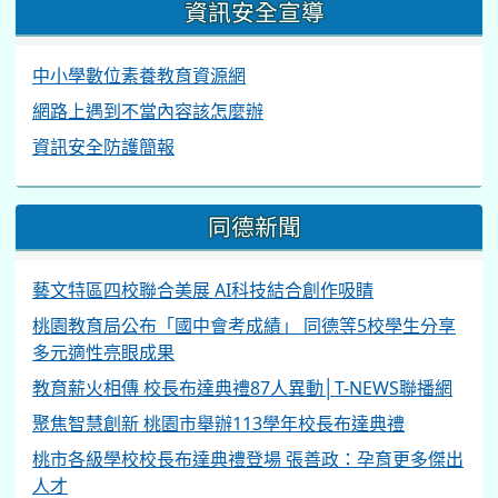
資訊安全宣導
中小學數位素養教育資源網
網路上遇到不當內容該怎麼辦
資訊安全防護簡報
同德新聞
藝文特區四校聯合美展 AI科技結合創作吸睛
桃園教育局公布「國中會考成績」 同德等5校學生分享
多元適性亮眼成果
教育薪火相傳 校長布達典禮87人異動│T-NEWS聯播網
聚焦智慧創新 桃園市舉辦113學年校長布達典禮
桃市各級學校校長布達典禮登場 張善政：孕育更多傑出
人才