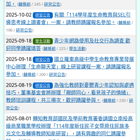
加，
(
輔導組
/ 245 /
研習公告
)
2025-10-02
有關「114學年度生命教育與SEL引
研習公告
導思考線上讀書會」一案，請教師踴躍報名參加。
(
輔導組
/
196 /
研習公告
)
2025-09-18
青少年網路使用及社交行為調查 歡
學生活動
迎同學踴躍填答
(
輔導組
/ 225 /
學生活動
)
2025-09-18
國立羅東高級中學生命教育專業發展
研習公告
中心辦理「生命聊天室」線上研習課程一案，請踴躍報名
參加。
(
輔導組
/ 200 /
研習公告
)
2025-08-19
為強化教師對憂鬱青少年認知與處遇
研習公告
技巧，董事基金會將辦理「親師同心，看見孩子的情緒」
教師培訓課程，共三場次，歡迎踴躍參與。
(
輔導組
/ 230 /
研
習公告
)
2025-08-01
轉知教育部國民及學前教育署委請國立南投高
級商業職業學校辦理「114年度新住民子女暨原住民族多
元文化及輔導教師知能研習」，請有興趣的同仁踴躍參