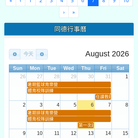
(current)
«
‹
1
2
3
4
5
6
7
8
9
10
›
»
同德行事曆
August 2026
今天
Sun
Mon
Tue
Wed
Thu
Fri
Sat
26
27
28
29
30
31
1
暑期籃球育樂營
體育校隊訓練
任課教師抽籤 (12:30~).
2
3
4
5
6
7
8
暑期排球育樂營
體育校隊訓練
第一次課發會 (12:30~)
9
10
11
12
13
14
15