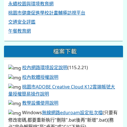
永續校園與環境教育網
桃園市健康促進學校計畫輔導訪視平台
交通安全評鑑
午餐教育網
檔案下載
校內網路環境設定說明
(115.2.21)
校內軟體授權說明
桃園市ADOBE Creative Cloud K12雲端帳號大
量授權簡易操作說明
教學設備使用說明
Windows
無線網路eduroam設定批次檔
(只要有
修改密碼,都要重新執行"刪除".bat後再"新增".bat)(務
必"完全解壓縮"至"桌面"或"C:\"下執行)