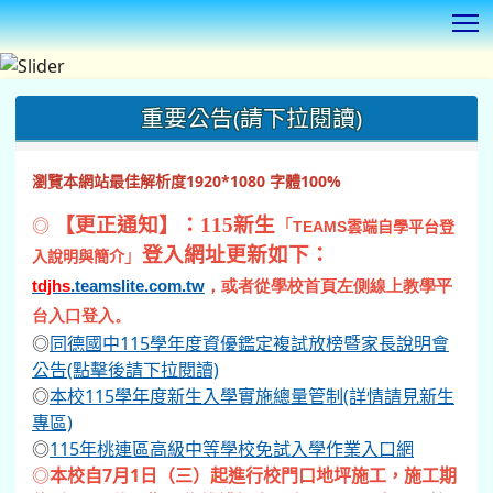
T
:::
重要公告(請下拉閱讀)
瀏覽本網站最佳解析度1920*1080 字體100%
◎
【更正通知】：115新生
「
TEAMS
雲端自學平台登
登入網址更新如下：
」
入說明與簡介
tdjhs
.teamslite.com.tw
，或者從學校首頁左側線上教學平
台入口登入。
◎
同德國中115學年度資優鑑定複試放榜暨家長說明會
公告(點擊後請下拉閱讀)
◎
本校115學年度新生入學實施總量管制(詳情請見新生
專區)
◎
115年桃連區高級中等學校免試入學作業入口網
◎
本校自7月1日（三）起進行校門口地坪施工，施工期