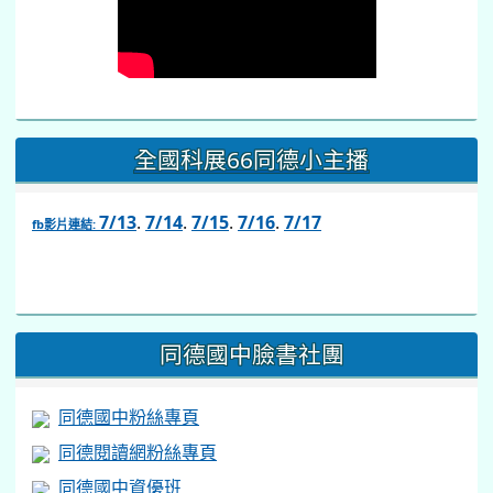
全國科展66同德小主播
7/13
.
7/14
.
7/15
.
7/16
.
7/17
fb影片連結:
link
to
https://www.facebook.com/share/v/1BsLSkstia/
同德國中臉書社團
同德國中粉絲專頁
同德閱讀網粉絲專頁
同德國中資優班