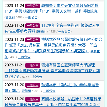
2023-11-24
轉知臺北市立天文科學教育館將於
一般公告
113年寒假期間辦理「113年寒假天文營」系列活動訊息
(
資訊組
/ 493 /
一般公告
)
2023-11-24
112學年度第一學期9年級免試入學
一般公告
適性宣導參考資料
(
設備組
/ 1128 /
一般公告
)
2023-11-23
檢送本館與台灣微軟股份有限公司合
一般公告
作辦理「2023邁客盃－運算思維與創意設計大賽」簡章，
相關資訊如附件，請鼓勵師生踴躍參加，請查照。
(
總務主
任
/ 483 /
一般公告
)
2023-11-21
轉知有關國立臺灣師範大學辦理
一般公告
「112年圖書教師高階研習-素養導向跨域閱讀工作坊」訊
息
(
資訊組
/ 575 /
一般公告
)
2023-11-20
轉知本市「第64屆中小學科學展覽
一般公告
會」訊息
(
資訊組
/ 2013 /
一般公告
)
2023-11-20
有關本校承辦「桃園市112年度科學
一般公告
教育暨資優教育嘉年華」活動，申請借用本市桃園區南平