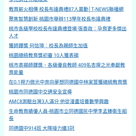
教育薪火相傳 校長布達典禮87人異動│T-NEWS聯播網
聚焦智慧創新 桃園市舉辦113學年校長布達典禮
桃市各級學校校長布達典禮登場 張善政：孕育更多傑出
人才
獲師鐸獎 何信璋︰校長為親師生加值
桃園總統教育獎初審 10人獲表揚
桃市表揚師鐸獎、各級優良教師 409名杏壇之光奉獻教
育能量
在0.1視力微光中奔向夢想同德國中林家萱獲總統教育獎
桃園市同德國中交通安全宣導
AMC8測驗台灣3人滿分 他從漫畫培養數學興趣
生命教育績優人員-桃園市立同德國民中學李孟臻衛生組
長
同德國中914班 大隊接力連3冠