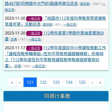
路487號(同德國中大門前)路邊停車位訊息
(
資訊組
/ 1067 /
一
般公告
)
2023-11-20
「桃園市112年度科學教育暨資優教
一般公告
育嘉年華」活動訊息
(
資訊組
/ 851 /
一般公告
)
2023-11-20
112學年度第1學期作業抽查實施計
一般公告
畫
(
訪客
/ 747 /
一般公告
)
2023-11-17
112學年度國民中小學課程推動工作
一般公告
「課程與教學輔導組─性別平等教育議題輔導群」所舉辦
之「112學年度性別平等教育課程教學教案徵選實施計
畫」
(
訪客
/ 549 /
一般公告
)
(current)
«
‹
121
122
123
124
125
›
»
同德行事曆