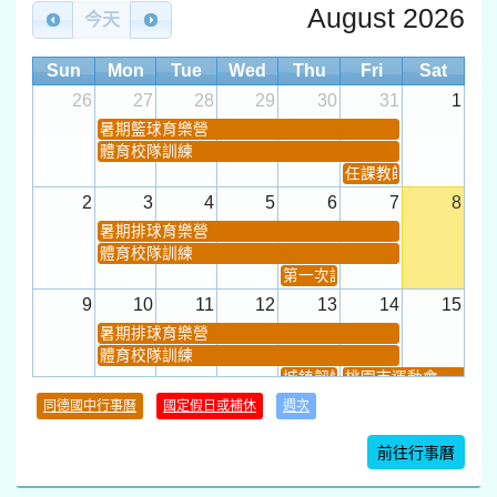
August 2026
今天
Sun
Mon
Tue
Wed
Thu
Fri
Sat
26
27
28
29
30
31
1
暑期籃球育樂營
體育校隊訓練
任課教師抽籤 (12:30~).
2
3
4
5
6
7
8
暑期排球育樂營
體育校隊訓練
第一次課發會 (12:30~)
9
10
11
12
13
14
15
暑期排球育樂營
體育校隊訓練
城鎮韌性(防空)演習
桃園市運動會
學習扶助課程結束
同德國中行事曆
國定假日或補休
週次
暑期輔導課結束
暑期體育育樂營結束
前往行事曆
16
17
18
19
20
21
22