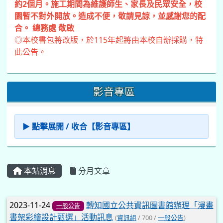
約2個月。施工期間為維護師生、家長及民眾安全，校
園暫不對外開放。造成不便，敬請見諒，並感謝您的配
合。 總務處 敬啟
◎本校書包將改版，於115年起將由本校自辦採購，特
此公告。
影音專區
▶ 點擊展開 / 收合【影音專區】
本站消息
分月文章
文章列表
2023-11-24
轉知國立公共資訊圖書館辦理「漫畫
一般公告
書架彩繪設計甄選」活動訊息
(
資訊組
/ 700 /
一般公告
)