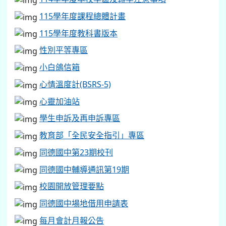
115學年度課程總體計畫
115學年度教科書版本
性別平等專區
小白鴿信箱
心情溫度計(BSRS-5)
心靈加油站
學生申訴及再申訴專區
教育部「全民安全指引」專區
同德國中第23期校刊
同德國中輔導通訊第19期
校園開放管理要點
同德國中場地借用申請表
每月會計月報公告