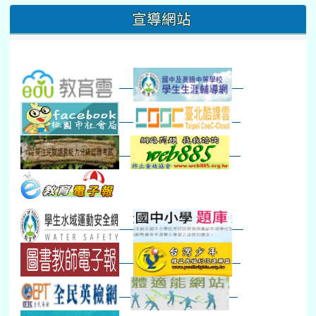
桃園市運動會
宣導網站
弦樂團暑訓
數感實驗夏令營(整天)
23
24
25
26
27
28
29
打擊樂團暑訓
新生智力測驗補測(...
下午-新進教師研習
教師備課會議
新生訓練(整天)
新生訓練(~12:00)
下午-校務會議14:00-16
八九年級返校8-9
防災演練工作分配及..
30
31
1
2
3
4
5
本週_健康檢查週
各班器材負責人訓練
發放班級書箱及晨讀...
技藝教育學程說明會...
12:30幹部訓練
七年級新生健檢
桃園市語文競賽
本週_友善校園週
收學生證、換補教科...
晨讀1
技藝1
本週_圖書館開放借...
開學日
晨讀2
本週_新書展
班週
第一週
超額比序暨免試入學..