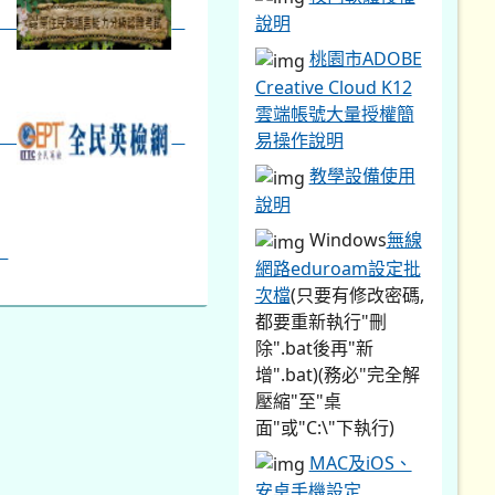
說明
桃園市ADOBE
Creative Cloud K12
雲端帳號大量授權簡
易操作說明
教學設備使用
說明
Windows
無線
網路eduroam設定批
次檔
(只要有修改密碼,
都要重新執行"刪
除".bat後再"新
增".bat)(務必"完全解
壓縮"至"桌
面"或"C:\"下執行)
MAC及iOS、
安卓手機設定