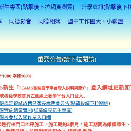
新生專區(點擊後下拉網頁瀏覽)
升學資訊(點擊後下
享
同德影音
同德相簿
國中工作圈大、小聯盟
重要公告(請下拉閱讀)
1080 字體100%
5新生
登入網址更新如
「
」
TEAMS
雲端自學平台登入說明與簡介
或者從學校首頁左側線上教學平台入口登入。
資優鑑定複試放榜暨家長說明會公告(點擊後請下拉閱讀)
入學實施總量管制(詳情請見新生專區)
等學校免試入學作業入口網
起進行校門口地坪施工，施工期約2個月。施工期間為維護師生