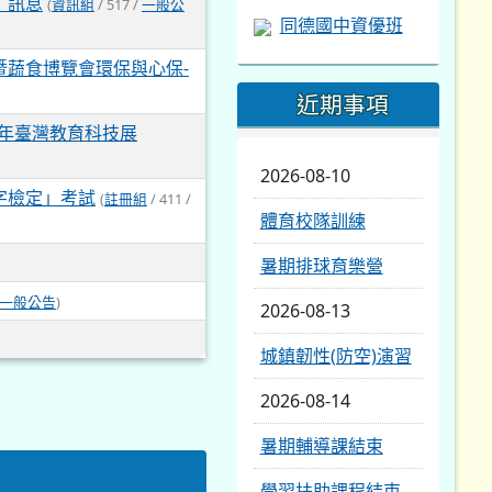
】訊息
(
資訊組
/ 517 /
一般公
同德國中資優班
暨蔬食博覽會環保與心保-
近期事項
2023年臺灣教育科技展
2026-08-10
字檢定」考試
(
註冊組
/ 411 /
體育校隊訓練
暑期排球育樂營
一般公告
)
2026-08-13
城鎮韌性(防空)演習
2026-08-14
暑期輔導課結束
學習扶助課程結束