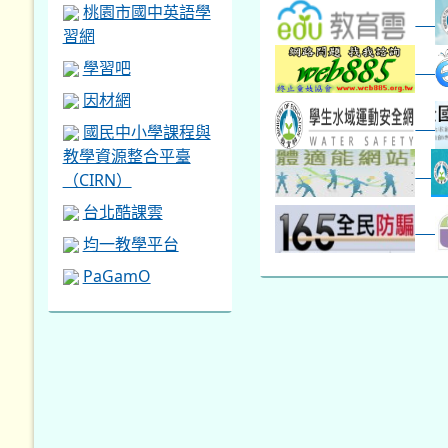
桃園市國中英語學
習網
學習吧
因材網
國民中小學課程與
教學資源整合平臺
（CIRN）
台北酷課雲
均一教學平台
PaGamO