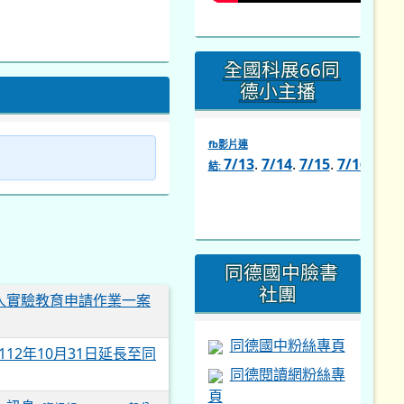
全國科展66同
德小主播
fb影片連
7/13
.
7/14
.
7/15
.
7/16
.
7/1
結:
link
to
https://www.facebook.com/s
同德國中臉書
社團
人實驗教育申請作業一案
同德國中粉絲專頁
2年10月31日延長至同
同德閱讀網粉絲專
頁