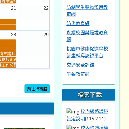
育育樂營結束
防制學生藥物濫用教
21
22
育網
防災教育網
永續校園與環境教育
28
29
網
桃園市健康促進學校
會議14:00-16...
計畫輔導訪視平台
返校8-9
交通安全評鑑
工作分配及...
4
5
午餐教育網
新生健檢
桃園市語文競賽複決...
前往行事曆
檔案下載
暨免試入學...
校內網路環境
設定說明
(115.2.21)
校內軟體授權