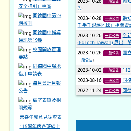
2023-10-28
轉
一般公告
安全指引」專區
告
)
同德國中第23
2023-10-28
轉
一般公告
期校刊
千手千眼護地球」相關資
同德國中輔導
2023-10-26
全新
一般公告
通訊第19期
(EdTech Taiwan)
校園開放管理
2023-10-26
國
一般公告
要點
一般公告
)
同德國中場地
2023-10-02
11
一般公告
借用申請表
2023-08-16
同德
一般公告
每月會計月報
2022-11-24
同
公告
一般公告
處室表單及相
關規範
營養午餐意見調查表
115學年度各班線上