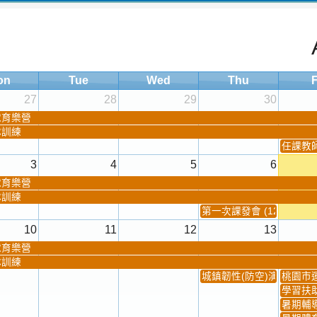
on
Tue
Wed
Thu
F
27
28
29
30
球育樂營
隊訓練
任課教師抽
3
4
5
6
球育樂營
隊訓練
第一次課發會 (12:30~)
10
11
12
13
球育樂營
隊訓練
城鎮韌性(防空)演習
桃園市
學習扶
暑期輔