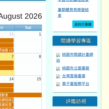
暑期體育育樂營結
August 2026
束
前往行事曆
ri
Sat
31
1
閱讀學習專區
籤 (12:30~)...
桃園市閱讀計畫網
7
8
站
桃園市立圖書館
台灣雲端書庫
14
15
電子書服務平台
運動會
評鑑訪視
助課程結束
導課結束