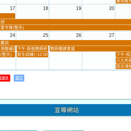
暑期體
17
18
19
20
暑訓
夏令營(整天)
24
25
26
27
團暑訓
測驗補測(...
下午-新進教師研習
教師備課會議
(整天)
新生訓練(~12:00)
下午-校務
八九年級
防災演練
31
1
2
3
或補休
週次
材負責人訓練
發放班級書箱及晨讀...
技藝教育學程說明會...
12:30幹部訓練
七年級
、換補教科...
晨讀1
技藝1
晨讀2
班週
超額比序
宣導網站