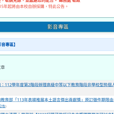
，敬請見諒，並感謝您的配合。 總務處 敬啟
15年起將由本校自辦採購，特此公告。
影音專區
【影音專區】
文章
知：112學年度第2階段辦理高級中等以下教育階段非學校型態個
教育部「113年表揚推展本土語言傑出貢獻獎」原訂徵件期限由11
公告
)