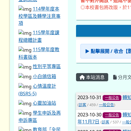
暫不對外開放。造成不便
◎本校書包將改版，於1
114學年度本
校學區及轉學注意事
項
115學年度課
程總體計畫
115學年度教
▶ 點擊展開 / 收合
科書版本
性別平等專區
小白鴿信箱
本站消息
分月
心情溫度計
(BSRS-5)
文章列表
2023-10-31
轉
一般公告
心靈加油站
(
訪客
/ 459 /
一般公告
)
學生申訴及再
2023-10-30
轉知
一般公告
申訴專區
年11月7日
(
訪客
/ 537 /
一般
教育部「全民