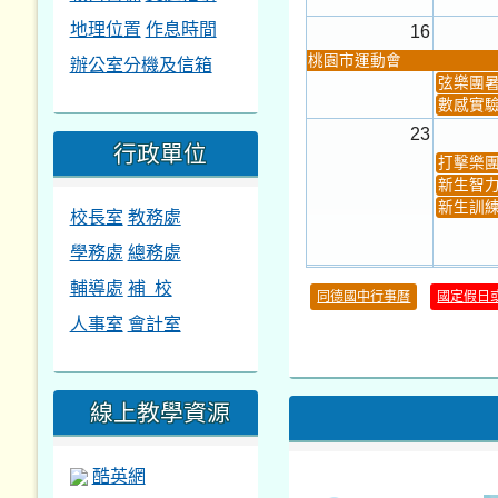
地理位置
作息時間
16
辦公室分機及信箱
桃園市運動會
弦樂團
數感實驗
23
行政單位
打擊樂
新生智力
新生訓練
校長室
教務處
學務處
總務處
30
輔導處
補 校
同德國中行事曆
國定假日
本週_健康檢查週
各班器
人事室
會計室
本週_友善校園週
收學生證
本週_圖書館開放借...
開學日
本週_新書展
第一週
線上教學資源
酷英網