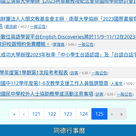
知國立清華大學舉辦【2023柯華葳教授紀念會暨國際學術研討會
知財團法人人間文教基金會主辦、南華大學協辦「2023國際書展
訊
(
資訊組
/ 462 /
一般公告
)
數位英語學習平台English Discoveries將於11/9~11/12在
 展出，歡迎校園預約免費體驗。
(
管理員
/ 546 /
一般公告
)
立成功大學辦理2023年秋季「中小學生台語認證」及「台語白話
2學年度第1學期第1次段考考程表
(
訪客
/ 638 /
一般公告
)
國中112學年度第1-6次教學支援工作人員甄選簡章
(
人事室
/ 509 /
德國民中學校外人士協助教學或活動注意事項
(
訪客
/ 639 /
一般公告
)
(current)
«
‹
121
122
123
124
125
›
»
同德行事曆