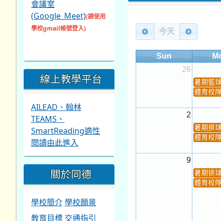
會議室
(Google_Meet)
(請使用
學校gmail帳號登入)
今天
Sun
M
26
線上教學平台
暑期籃
體育校
AILEAD、翰林
2
TEAMS、
暑期排
SmartReading適性
體育校
閱讀由此進入
9
關於同德
暑期排
體育校
學校簡介
學校願景
教育目標
交通指引