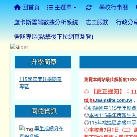
回首頁
主選單
學校行事曆
盧卡斯雲端數據分析系統
志工服務
行政分
營隊專區(點擊後下拉網頁瀏覽)
:::
:::
:::
升學簡章
115學年度升學簡章
瀏覽本網站最佳解析度1920*
專區
◎
【更正通知】：11
tdjhs
.teamslite.com.tw
，
◎
同德國中115學年度
同德資訊
◎
本校115學年度新生
◎
115年桃連區高級中
學生成績分布
◎
本校自7月1日（三）
查詢系統