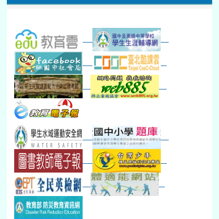
數感實驗夏令營(整天)
23
24
25
26
27
28
29
打擊樂團暑訓
新生智力測驗補測(...
下午-新進教師研習
教師備課會議
新生訓練(整天)
新生訓練(~12:00)
下午-校務會議14:00-16
八九年級返校8-9
防災演練工作分配及..
30
31
1
2
3
4
5
本週_健康檢查週
各班器材負責人訓練
發放班級書箱及晨讀...
技藝教育學程說明會...
12:30幹部訓練
七年級新生健檢
桃園市語文競賽
本週_友善校園週
收學生證、換補教科...
晨讀1
技藝1
本週_圖書館開放借...
開學日
晨讀2
本週_新書展
班週
第一週
超額比序暨免試入學..