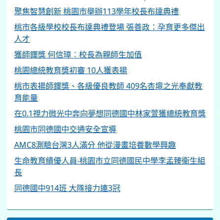
聚焦智慧創新 桃園市舉辦113學年校長布達典禮
桃市各級學校校長布達典禮登場 張善政：孕育更多傑出
人才
獲師鐸獎 何信璋︰校長為親師生加值
桃園總統教育獎初審 10人獲表揚
桃市表揚師鐸獎、各級優良教師 409名杏壇之光奉獻教
育能量
在0.1視力微光中奔向夢想同德國中林家萱獲總統教育獎
桃園市同德國中交通安全宣導
AMC8測驗台灣3人滿分 他從漫畫培養數學興趣
生命教育績優人員-桃園市立同德國民中學李孟臻衛生組
長
同德國中914班 大隊接力連3冠