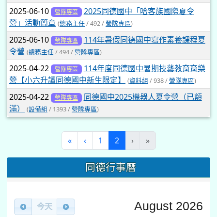
2025-06-10
2025同德國中「哈客族國際夏令
營隊專區
營」活動簡章
(
總務主任
/ 492 /
營隊專區
)
2025-06-10
114年暑假同德國中寫作素養課程夏
營隊專區
令營
(
總務主任
/ 494 /
營隊專區
)
2025-04-22
114年度同德國中暑期技藝教育育樂
營隊專區
營【小六升讀同德國中新生限定】
(
資料組
/ 938 /
營隊專區
)
2025-04-22
同德國中2025機器人夏令營（已額
營隊專區
滿）
(
設備組
/ 1393 /
營隊專區
)
(current)
«
‹
1
2
›
»
同德行事曆
August 2026
今天