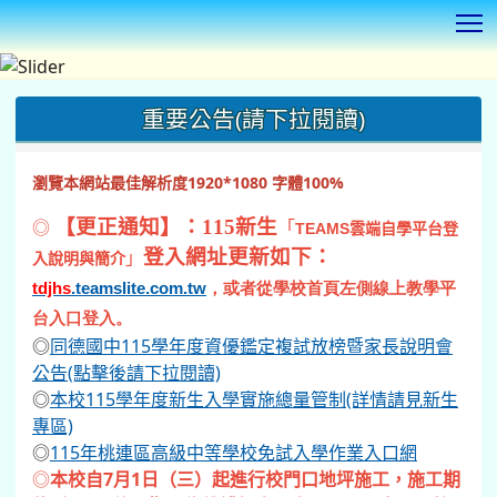
T
:::
重要公告(請下拉閱讀)
瀏覽本網站最佳解析度1920*1080 字體100%
◎
【更正通知】：115新生
「
TEAMS
雲端自學平台登
登入網址更新如下：
」
入說明與簡介
tdjhs
.teamslite.com.tw
，或者從學校首頁左側線上教學平
台入口登入。
◎
同德國中115學年度資優鑑定複試放榜暨家長說明會
公告(點擊後請下拉閱讀)
◎
本校115學年度新生入學實施總量管制(詳情請見新生
專區)
◎
115年桃連區高級中等學校免試入學作業入口網
◎
本校自7月1日（三）起進行校門口地坪施工，施工期