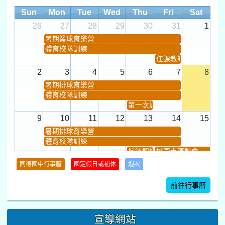
Sun
Mon
Tue
Wed
Thu
Fri
Sat
26
27
28
29
30
31
1
暑期籃球育樂營
體育校隊訓練
任課教師抽籤 (12:30~).
2
3
4
5
6
7
8
暑期排球育樂營
體育校隊訓練
第一次課發會 (12:30~)
9
10
11
12
13
14
15
暑期排球育樂營
體育校隊訓練
城鎮韌性(防空)演習
桃園市運動會
學習扶助課程結束
同德國中行事曆
國定假日或補休
週次
暑期輔導課結束
暑期體育育樂營結束
前往行事曆
16
17
18
19
20
21
22
桃園市運動會
宣導網站
弦樂團暑訓