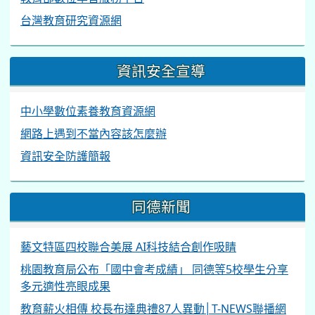
台灣教育研究資源網
資訊安全宣導
中小學數位素養教育資源網
網路上遇到不當內容該怎麼辦
資訊安全防護簡報
同德新聞
藝文特區四校聯合美展 AI科技結合創作吸睛
桃園教育局公布「國中會考成績」 同德等5校學生分享
多元適性亮眼成果
教育薪火相傳 校長布達典禮87人異動│T-NEWS聯播網