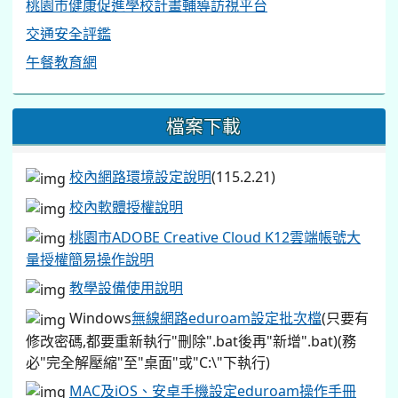
桃園市健康促進學校計畫輔導訪視平台
交通安全評鑑
午餐教育網
檔案下載
校內網路環境設定說明
(115.2.21)
校內軟體授權說明
桃園市ADOBE Creative Cloud K12雲端帳號大
量授權簡易操作說明
教學設備使用說明
Windows
無線網路eduroam設定批次檔
(只要有
修改密碼,都要重新執行"刪除".bat後再"新增".bat)(務
必"完全解壓縮"至"桌面"或"C:\"下執行)
MAC及iOS、安卓手機設定eduroam操作手冊