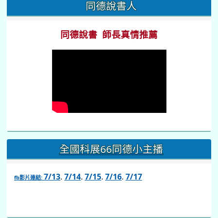
同德說書人
同德說書 師長真情推薦
全國科展66同德小主播
7/13
.
7/14
.
7/15
.
7/16
.
7/17
fb影片連結:
link
to