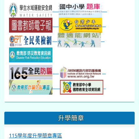
本週_新書展
班週
第一週
超額比序暨免試入學..
:::
升學簡章
115學年度升學簡章專區