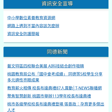
資訊安全宣導
中小學數位素養教育資源網
網路上遇到不當內容該怎麼辦
資訊安全防護簡報
同德新聞
藝文特區四校聯合美展 AI科技結合創作吸睛
桃園教育局公布「國中會考成績」 同德等5校學生分享
多元適性亮眼成果
教育薪火相傳 校長布達典禮87人異動│T-NEWS聯播網
聚焦智慧創新 桃園市舉辦113學年校長布達典禮
桃市各級學校校長布達典禮登場 張善政：孕育更多傑出
人才