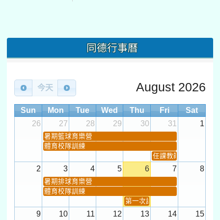
同德行事曆
August 2026
今天
Sun
Mon
Tue
Wed
Thu
Fri
Sat
26
27
28
29
30
31
1
暑期籃球育樂營
體育校隊訓練
任課教師抽籤 (12:30~).
2
3
4
5
6
7
8
暑期排球育樂營
體育校隊訓練
第一次課發會 (12:30~)
9
10
11
12
13
14
15