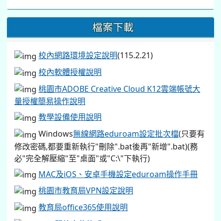
檔案下載
校內網路環境設定說明
(115.2.21)
校內軟體授權說明
桃園市ADOBE Creative Cloud K12雲端帳號大
量授權簡易操作說明
教學設備使用說明
Windows
無線網路eduroam設定批次檔
(只要有
修改密碼,都要重新執行"刪除".bat後再"新增".bat)(務
必"完全解壓縮"至"桌面"或"C:\"下執行)
MAC及iOS、安卓手機設定eduroam操作手冊
桃園市教育局VPN設定說明
教育局office365使用說明