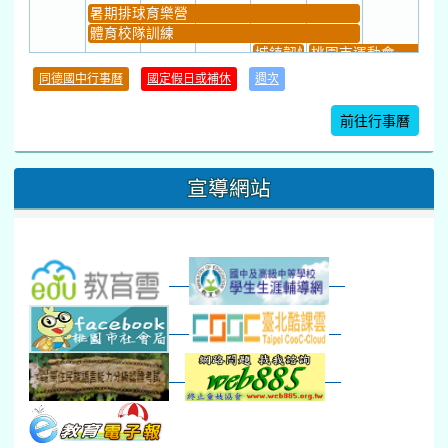
暑期排球育樂營
體育校隊訓練
城鎮韌性(防空)演習
桃園市運動會
學習扶助課程結束
同德國中行事曆
國定假日或補休
週次
暑期輔導課結束
暑期體育育樂營結束
前往行事曆
16
17
18
19
20
21
22
桃園市運動會
宣導網站
弦樂團暑訓
數感實驗夏令營(整天)
23
24
25
26
27
28
29
打擊樂團暑訓
新生智力測驗補測(...
下午-新進教師研習
教師備課會議
新生訓練(整天)
新生訓練(~12:00)
下午-校務會議14:00-16
八九年級返校8-9
防災演練工作分配及..
30
31
1
2
3
4
5
本週_健康檢查週
各班器材負責人訓練
發放班級書箱及晨讀...
技藝教育學程說明會...
12:30幹部訓練
七年級新生健檢
桃園市語文競賽
本週_友善校園週
收學生證、換補教科...
晨讀1
技藝1
本週_圖書館開放借...
開學日
晨讀2