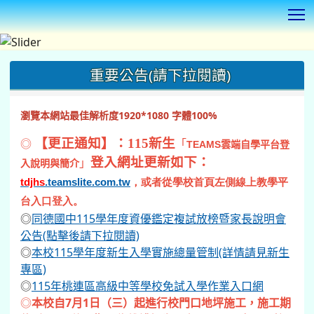
T
:::
重要公告(請下拉閱讀)
瀏覽本網站最佳解析度1920*1080 字體100%
◎
【更正通知】：115新生
「
TEAMS
雲端自學平台登
登入網址更新如下：
」
入說明與簡介
tdjhs
.teamslite.com.tw
，或者從學校首頁左側線上教學平
台入口登入。
◎
同德國中115學年度資優鑑定複試放榜暨家長說明會
公告(點擊後請下拉閱讀)
◎
本校115學年度新生入學實施總量管制(詳情請見新生
專區)
◎
115年桃連區高級中等學校免試入學作業入口網
◎
本校自7月1日（三）起進行校門口地坪施工，施工期