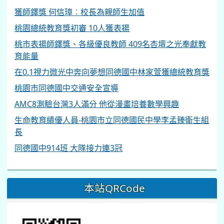
獲師鐸獎 何信璋︰校長為親師生加值
桃園總統教育獎初審 10人獲表揚
桃市表揚師鐸獎、各級優良教師 409名杏壇之光奉獻教
育能量
在0.1視力微光中奔向夢想同德國中林家萱獲總統教育獎
桃園市同德國中交通安全宣導
AMC8測驗台灣3人滿分 他從漫畫培養數學興趣
生命教育績優人員-桃園市立同德國民中學李孟臻衛生組
長
同德國中914班 大隊接力連3冠
本站QRCode