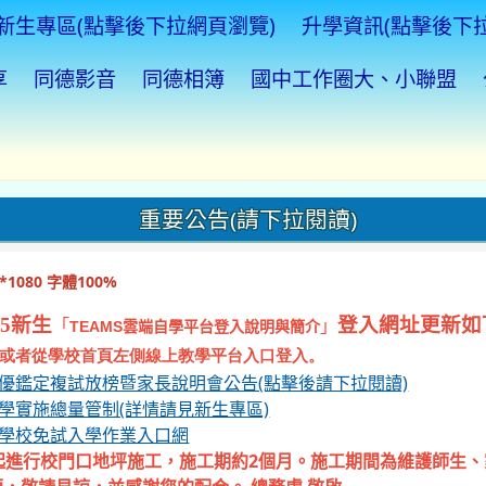
新生專區(點擊後下拉網頁瀏覽)
升學資訊(點擊後下
享
同德影音
同德相簿
國中工作圈大、小聯盟
重要公告(請下拉閱讀)
1080 字體100%
5新生
登入網址更新如
「
」
TEAMS
雲端自學平台登入說明與簡介
或者從學校首頁左側線上教學平台入口登入。
資優鑑定複試放榜暨家長說明會公告(點擊後請下拉閱讀)
入學實施總量管制(詳情請見新生專區)
等學校免試入學作業入口網
起進行校門口地坪施工，施工期約2個月。施工期間為維護師生