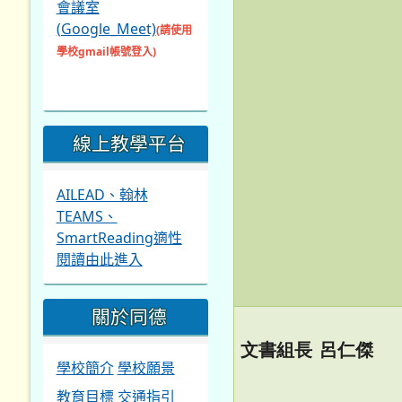
會議室
(Google_Meet)
(請使用
學校gmail帳號登入)
線上教學平台
AILEAD、翰林
TEAMS、
SmartReading適性
閱讀由此進入
關於同德
文書組長 呂仁傑
學校簡介
學校願景
教育目標
交通指引