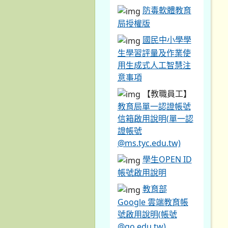
防毒軟體教育
局授權版
國民中小學學
生學習評量及作業使
用生成式人工智慧注
意事項
【教職員工】
教育局單一認證帳號
信箱啟用說明(單一認
證帳號
@ms.tyc.edu.tw)
學生OPEN ID
帳號啟用說明
教育部
Google 雲端教育帳
號啟用說明(帳號
@go.edu.tw)