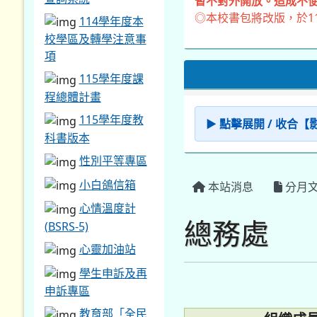
暫不對外開放。造成不便
◎本校書包將改版，於1
114學年度本
校學區及轉學注意事
項
115學年度課
程總體計畫
115學年度教
▶ 點擊展開 / 收合
科書版本
性別平等專區
小白鴿信箱
本站消息
分月
心情溫度計
總務處
(BSRS-5)
心靈加油站
學生申訴及再
申訴專區
教育部「全民