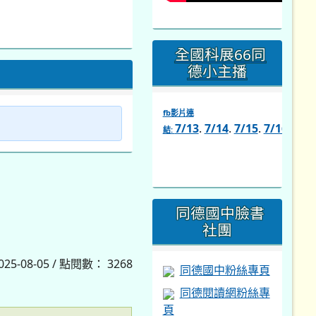
全國科展66同
德小主播
fb影片連
7/13
.
7/14
.
7/15
.
7/16
.
7/1
結:
link
to
https://www.facebook.com/s
同德國中臉書
社團
2025-08-05 / 點閱數： 3268
同德國中粉絲專頁
同德閱讀網粉絲專
頁