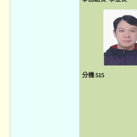
分機
515