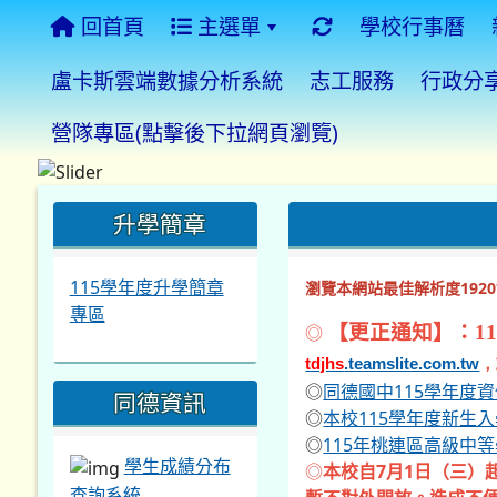
回首頁
主選單
學校行事曆
盧卡斯雲端數據分析系統
志工服務
行政分
營隊專區(點擊後下拉網頁瀏覽)
:::
:::
:::
升學簡章
115學年度升學簡章
瀏覽本網站最佳解析度1920*
專區
◎
【更正通知】：11
tdjhs
.teamslite.com.tw
，
◎
同德國中115學年度
同德資訊
◎
本校115學年度新生
◎
115年桃連區高級中
學生成績分布
◎
本校自7月1日（三）
查詢系統