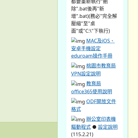
都要重新執行"刪
除".bat後再"新
增".bat)(務必"完全解
壓縮"至"桌
面"或"C:\"下執行)
MAC及iOS、
安卓手機設定
eduroam操作手冊
桃園市教育局
VPN設定說明
教育局
office365使用說明
ODF開放文件
格式
辦公室印表機
驅動程式
●
設定說明
(115.2.21)