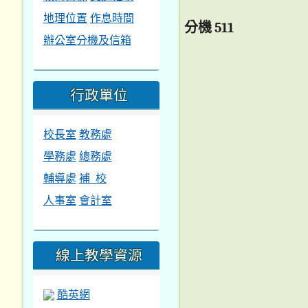
地理位置
作息時間
分機
511
辦公室分機及信箱
行政單位
校長室
教務處
學務處
總務處
輔導處
補 校
人事室
會計室
線上教學資源
酷英網