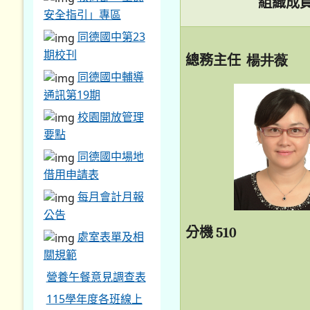
組織成
安全指引」專區
同德國中第23
期校刊
總務主任
楊井薇
同德國中輔導
通訊第19期
校園開放管理
要點
同德國中場地
借用申請表
每月會計月報
公告
分機
510
處室表單及相
關規範
營養午餐意見調查表
115學年度各班線上