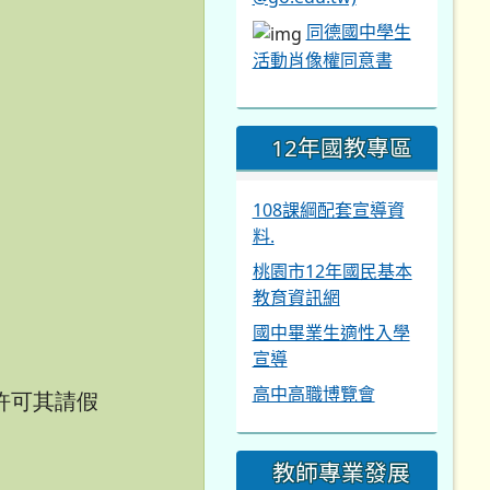
同德國中學生
活動肖像權同意書
12年國教專區
108課綱配套宣導資
料.
桃園市12年國民基本
教育資訊網
國中畢業生適性入學
宣導
高中高職博覽會
許可其請假
教師專業發展