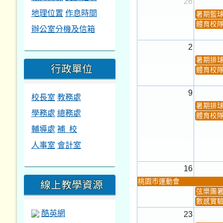
26
地理位置
作息時間
暑期籃
體育校
辦公室分機及信箱
2
暑期排
行政單位
體育校
9
校長室
教務處
暑期排
學務處
總務處
體育校
輔導處
補 校
人事室
會計室
16
線上教學資源
桃園市運動會
弦樂團
數感實驗
酷英網
23