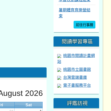
暑期體育育樂營結
束
前往行事曆
閱讀學習專區
桃園市閱讀計畫網
站
桃園市立圖書館
台灣雲端書庫
電子書服務平台
August 2026
評鑑訪視
ri
Sat