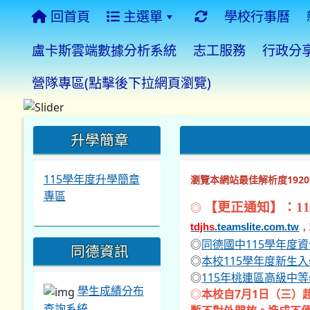
回首頁
主選單
學校行事曆
盧卡斯雲端數據分析系統
志工服務
行政分
營隊專區(點擊後下拉網頁瀏覽)
:::
:::
:::
升學簡章
115學年度升學簡章
瀏覽本網站最佳解析度1920*
專區
◎
【更正通知】：11
tdjhs
.teamslite.com.tw
，
◎
同德國中115學年度
同德資訊
◎
本校115學年度新生
◎
115年桃連區高級中
學生成績分布
◎
本校自7月1日（三）
查詢系統