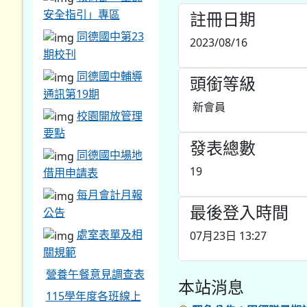
安全指引」專區
註冊日期
同德國中第23
2023/08/16
期校刊
同德國中輔導
頭銜等級
通訊第19期
新會員
校園開放管理
要點
發表總數
同德國中場地
19
借用申請表
每月會計月報
最後登入時間
公告
處室表單及相
07月23日 13:27
關規範
營養午餐意見調查表
本站消息
115學年度各班線上