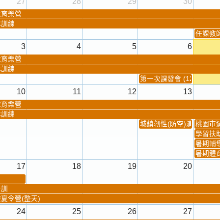
27
28
29
30
球育樂營
隊訓練
任課教師抽
3
4
5
6
球育樂營
隊訓練
第一次課發會 (12:30~)
10
11
12
13
球育樂營
隊訓練
城鎮韌性(防空)演習
桃園市
學習扶
暑期輔
暑期體
17
18
19
20
暑訓
夏令營(整天)
24
25
26
27