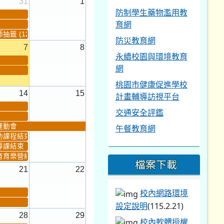
31
1
防制學生藥物濫用教
育網
籤 (12:30~)...
防災教育網
7
8
永續校園與環境教育
網
桃園市健康促進學校
14
15
計畫輔導訪視平台
交通安全評鑑
運動會
午餐教育網
助課程結束
導課結束
育育樂營結束
檔案下載
21
22
校內網路環境
設定說明
(115.2.21)
28
29
校內軟體授權