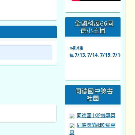
全國科展66同
德小主播
fb影片連
7/13
.
7/14
.
7/15
.
7/16
.
7/1
結:
link
to
https://www.facebook.com/s
同德國中臉書
社團
同德國中粉絲專頁
同德閱讀網粉絲專
頁