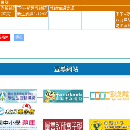
團暑訓
測驗補測(...
下午-新進教師研習
教師備課會議
(整天)
新生訓練(~12:00)
下午-校務
八九年級
防災演練
31
1
2
3
或補休
週次
材負責人訓練
發放班級書箱及晨讀...
技藝教育學程說明會...
12:30幹部訓練
七年級
、換補教科...
晨讀1
技藝1
晨讀2
班週
超額比序
宣導網站