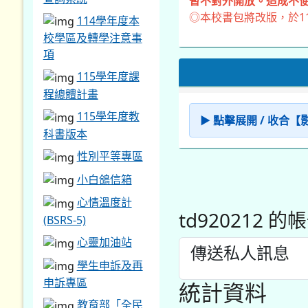
暫不對外開放。造成不便
◎本校書包將改版，於1
114學年度本
校學區及轉學注意事
項
115學年度課
程總體計畫
115學年度教
▶ 點擊展開 / 收合
科書版本
性別平等專區
小白鴿信箱
心情溫度計
td920212 
(BSRS-5)
心靈加油站
傳送私人訊息
學生申訴及再
申訴專區
統計資料
教育部「全民