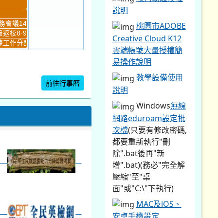
說明
會議14:00-16...
桃園市ADOBE
返校8-9
Creative Cloud K12
工作分配及...
雲端帳號大量授權簡
4
5
易操作說明
新生健檢
桃園市語文競賽複決...
教學設備使用
前往行事曆
說明
Windows
無線
暨免試入學...
網路eduroam設定批
次檔
(只要有修改密碼,
都要重新執行"刪
除".bat後再"新
增".bat)(務必"完全解
壓縮"至"桌
面"或"C:\"下執行)
MAC及iOS、
安卓手機設定