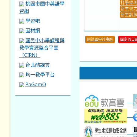
桃園市國中英語學
打擊樂
新生智力
習網
新生訓練
學習吧
因材網
30
同德國中行事曆
國定假日
國民中小學課程與
本週_健康檢查週
各班器
教學資源整合平臺
本週_友善校園週
收學生證
（CIRN）
本週_圖書館開放借...
開學日
本週_新書展
台北酷課雲
第一週
均一教學平台
PaGamO