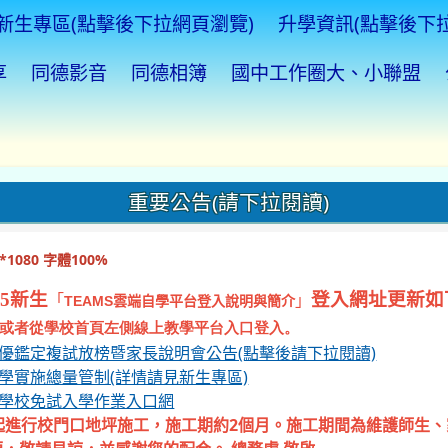
新生專區(點擊後下拉網頁瀏覽)
升學資訊(點擊後下
享
同德影音
同德相簿
國中工作圈大、小聯盟
重要公告(請下拉閱讀)
1080 字體100%
5新生
登入網址更新如
「
」
TEAMS
雲端自學平台登入說明與簡介
或者從學校首頁左側線上教學平台入口登入。
資優鑑定複試放榜暨家長說明會公告(點擊後請下拉閱讀)
入學實施總量管制(詳情請見新生專區)
等學校免試入學作業入口網
起進行校門口地坪施工，施工期約2個月。施工期間為維護師生