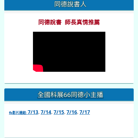
:::
同德說書人
同德說書 師長真情推薦
全國科展66同德小主播
7/13
.
7/14
.
7/15
.
7/16
.
7/17
fb影片連結:
link
to