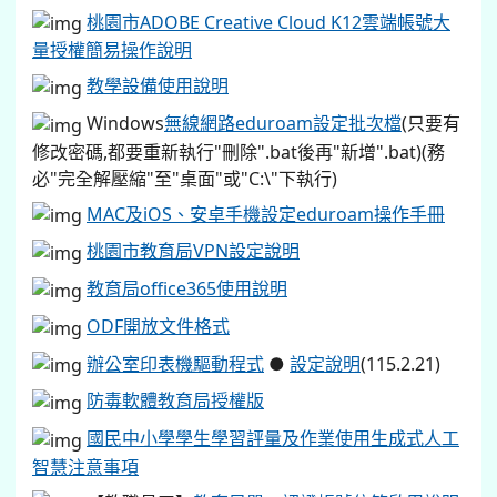
桃園市ADOBE Creative Cloud K12雲端帳號大
量授權簡易操作說明
教學設備使用說明
Windows
無線網路eduroam設定批次檔
(只要有
修改密碼,都要重新執行"刪除".bat後再"新增".bat)(務
必"完全解壓縮"至"桌面"或"C:\"下執行)
MAC及iOS、安卓手機設定eduroam操作手冊
桃園市教育局VPN設定說明
教育局office365使用說明
ODF開放文件格式
辦公室印表機驅動程式
●
設定說明
(115.2.21)
防毒軟體教育局授權版
國民中小學學生學習評量及作業使用生成式人工
智慧注意事項