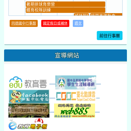
暑期排球育樂營
體育校隊訓練
城鎮韌性(防空)演習
桃園市運動會
學習扶助課程結束
同德國中行事曆
國定假日或補休
週次
暑期輔導課結束
暑期體育育樂營結束
前往行事曆
16
17
18
19
20
21
22
桃園市運動會
宣導網站
弦樂團暑訓
數感實驗夏令營(整天)
23
24
25
26
27
28
29
打擊樂團暑訓
新生智力測驗補測(...
下午-新進教師研習
教師備課會議
新生訓練(整天)
新生訓練(~12:00)
下午-校務會議14:00-16
八九年級返校8-9
防災演練工作分配及..
30
31
1
2
3
4
5
本週_健康檢查週
各班器材負責人訓練
發放班級書箱及晨讀...
技藝教育學程說明會...
12:30幹部訓練
七年級新生健檢
桃園市語文競賽
本週_友善校園週
收學生證、換補教科...
晨讀1
技藝1
本週_圖書館開放借...
開學日
晨讀2