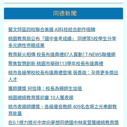
同德新聞
藝文特區四校聯合美展 AI科技結合創作吸睛
桃園教育局公布「國中會考成績」 同德等5校學生分享
多元適性亮眼成果
教育薪火相傳 校長布達典禮87人異動│T-NEWS聯播網
聚焦智慧創新 桃園市舉辦113學年校長布達典禮
桃市各級學校校長布達典禮登場 張善政：孕育更多傑出
人才
獲師鐸獎 何信璋︰校長為親師生加值
桃園總統教育獎初審 10人獲表揚
桃市表揚師鐸獎、各級優良教師 409名杏壇之光奉獻教
育能量
在0.1視力微光中奔向夢想同德國中林家萱獲總統教育獎