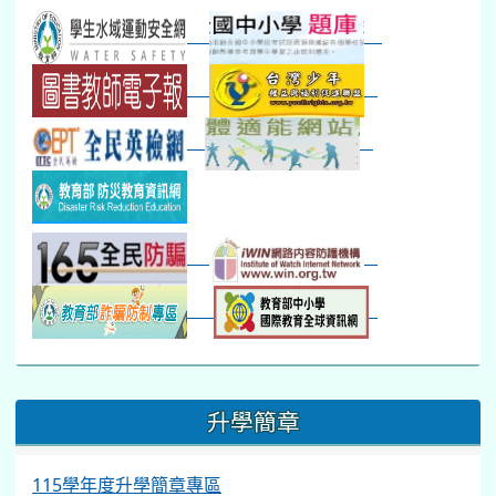
本週_新書展
班週
第一週
超額比序暨免試入學..
:::
升學簡章
115學年度升學簡章專區