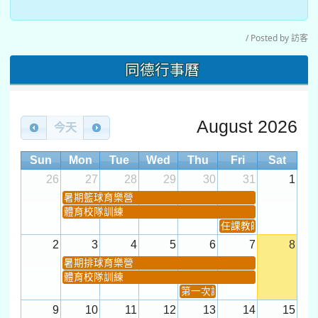
/ Posted by 訪客
同德行事曆
August 2026
今天
Sun
Mon
Tue
Wed
Thu
Fri
Sat
26
27
28
29
30
31
1
暑期籃球育樂營
體育校隊訓練
任課教師抽籤 (12:30~).
2
3
4
5
6
7
8
暑期排球育樂營
體育校隊訓練
第一次課發會 (12:30~)
9
10
11
12
13
14
15