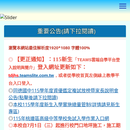
T
:::
重要公告(請下拉閱讀)
瀏覽本網站最佳解析度1920*1080 字體100%
◎
【更正通知】：115新生
「
TEAMS
雲端自學平台登
登入網址更新如下：
」
入說明與簡介
tdjhs
.teamslite.com.tw
，或者從學校首頁左側線上教學平
台入口登入。
◎
同德國中115學年度資優鑑定複試放榜暨家長說明會
公告(點擊後請下拉閱讀)
◎
本校115學年度新生入學實施總量管制(詳情請見新生
專區)
◎
115年桃連區高級中等學校免試入學作業入口網
◎
本校自7月1日（三）起進行校門口地坪施工，施工期