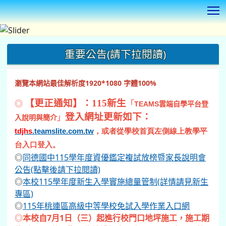
T
:::
重要公告(請下拉閱讀)
瀏覽本網站最佳解析度1920*1080 字體100%
◎
【更正通知】：115新生
「
TEAMS
雲端自學平台登
登入網址更新如下：
」
入說明與簡介
tdjhs
.teamslite.com.tw
，或者從學校首頁左側線上教學平
台入口登入。
◎
同德國中115學年度資優鑑定複試放榜暨家長說明會
公告(點擊後請下拉閱讀)
◎
本校115學年度新生入學實施總量管制(詳情請見新生
專區)
◎
115年桃連區高級中等學校免試入學作業入口網
◎
本校自7月1日（三）起進行校門口地坪施工，施工期