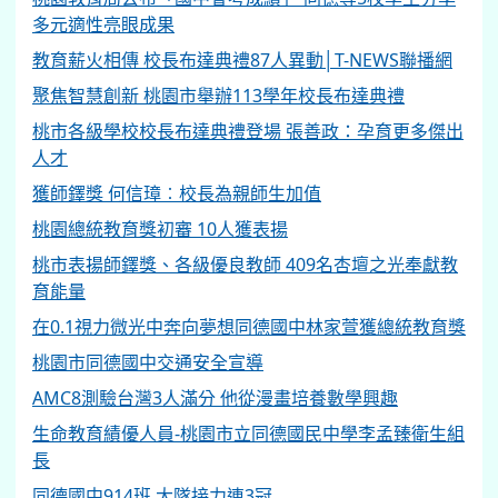
多元適性亮眼成果
教育薪火相傳 校長布達典禮87人異動│T-NEWS聯播網
聚焦智慧創新 桃園市舉辦113學年校長布達典禮
桃市各級學校校長布達典禮登場 張善政：孕育更多傑出
人才
獲師鐸獎 何信璋︰校長為親師生加值
桃園總統教育獎初審 10人獲表揚
桃市表揚師鐸獎、各級優良教師 409名杏壇之光奉獻教
育能量
在0.1視力微光中奔向夢想同德國中林家萱獲總統教育獎
桃園市同德國中交通安全宣導
AMC8測驗台灣3人滿分 他從漫畫培養數學興趣
生命教育績優人員-桃園市立同德國民中學李孟臻衛生組
長
同德國中914班 大隊接力連3冠