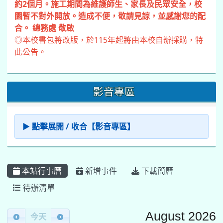
約2個月。施工期間為維護師生、家長及民眾安全，校
園暫不對外開放。造成不便，敬請見諒，並感謝您的配
合。 總務處 敬啟
◎本校書包將改版，於115年起將由本校自辦採購，特
此公告。
影音專區
▶ 點擊展開 / 收合【影音專區】
本站行事曆
新增事件
下載簡曆
待辦清單
Calendar
August 2026
今天