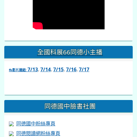
全國科展66同德小主播
7/13
.
7/14
.
7/15
.
7/16
.
7/17
fb影片連結:
link
to
https://www.facebook.com/share/v/1BsLSkstia/
同德國中臉書社團
同德國中粉絲專頁
同德閱讀網粉絲專頁