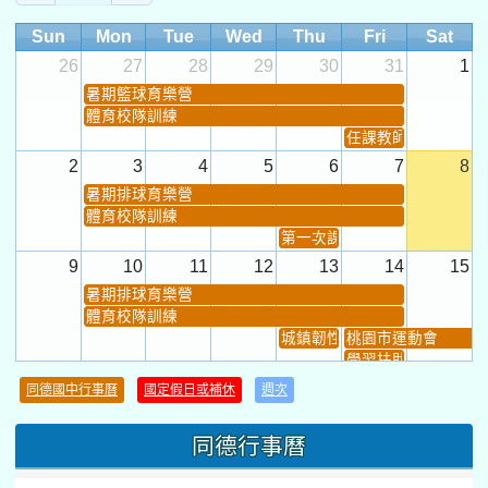
Sun
Mon
Tue
Wed
Thu
Fri
Sat
26
27
28
29
30
31
1
暑期籃球育樂營
體育校隊訓練
任課教師抽籤 (12:30~)
2
3
4
5
6
7
8
暑期排球育樂營
體育校隊訓練
第一次課發會 (12:30~)
9
10
11
12
13
14
15
暑期排球育樂營
體育校隊訓練
城鎮韌性(防空)演習
桃園市運動會
學習扶助課程結束
暑期輔導課結束
同德國中行事曆
國定假日或補休
週次
暑期體育育樂營結束
16
17
18
19
20
21
22
同德行事曆
桃園市運動會
弦樂團暑訓