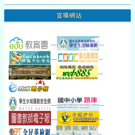
16
17
18
19
20
21
22
桃園市運動會
宣導網站
弦樂團暑訓
數感實驗夏令營(整天)
23
24
25
26
27
28
29
打擊樂團暑訓
新生智力測驗補測(...
下午-新進教師研習
教師備課會議
新生訓練(整天)
新生訓練(~12:00)
下午-校務會議14:00-16
八九年級返校8-9
防災演練工作分配及..
30
31
1
2
3
4
5
本週_健康檢查週
各班器材負責人訓練
發放班級書箱及晨讀...
技藝教育學程說明會...
12:30幹部訓練
七年級新生健檢
桃園市語文競賽
本週_友善校園週
收學生證、換補教科...
晨讀1
技藝1
本週_圖書館開放借...
開學日
晨讀2
本週_新書展
班週
第一週
超額比序暨免試入學..