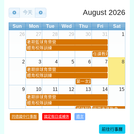
數感實驗夏令營(整天)
August 2026
23
24
25
26
27
28
29
今天
打擊樂團暑訓
新生智力測驗補測(...
下午-新進教師研習
教師備課會議
Sun
Mon
Tue
Wed
Thu
Fri
Sat
新生訓練(整天)
新生訓練(~12:00)
下午-校務會議14:00-1
26
27
28
29
30
31
1
八九年級返校8-9
暑期籃球育樂營
防災演練工作分配及..
體育校隊訓練
30
31
1
2
3
4
5
任課教師抽籤 (12:30~).
本週_健康檢查週
各班器材負責人訓練
發放班級書箱及晨讀...
技藝教育學程說明會...
12:30幹部訓練
七年級新生健檢
桃園市語文競
2
3
4
5
6
7
8
本週_友善校園週
收學生證、換補教科...
晨讀1
技藝1
暑期排球育樂營
本週_圖書館開放借...
開學日
晨讀2
體育校隊訓練
本週_新書展
班週
第一次課發會 (12:30~)
第一週
超額比序暨免試入學..
9
10
11
12
13
14
15
暑期排球育樂營
體育校隊訓練
城鎮韌性(防空)演習
桃園市運動會
學習扶助課程結束
同德國中行事曆
國定假日或補休
週次
暑期輔導課結束
暑期體育育樂營結束
前往行事曆