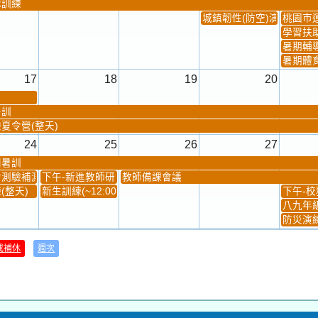
隊訓練
城鎮韌性(防空)演習
桃園市
學習扶
暑期輔
暑期體
17
18
19
20
暑訓
夏令營(整天)
24
25
26
27
團暑訓
測驗補測(...
下午-新進教師研習
教師備課會議
(整天)
新生訓練(~12:00)
下午-校務
八九年級
防災演練
31
1
2
3
或補休
週次
材負責人訓練
發放班級書箱及晨讀...
技藝教育學程說明會...
12:30幹部訓練
七年級
、換補教科...
晨讀1
技藝1
晨讀2
班週
超額比序