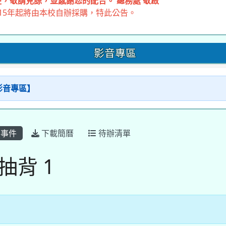
，敬請見諒，並感謝您的配合。 總務處 敬啟
15年起將由本校自辦採購，特此公告。
影音專區
【影音專區】
事件
下載簡曆
待辦清單
抽背 1