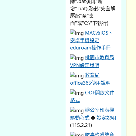
除".bat後再"新
增".bat)(務必"完全解
壓縮"至"桌
面"或"C:\"下執行)
MAC及iOS、
安卓手機設定
eduroam操作手冊
桃園市教育局
VPN設定說明
教育局
office365使用說明
ODF開放文件
格式
辦公室印表機
驅動程式
●
設定說明
(115.2.21)
防毒軟體教育