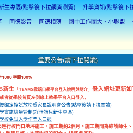
新生專區(點擊後下拉網頁瀏覽)
升學資訊(點擊後下
享
同德影音
同德相簿
國中工作圈大、小聯盟
重要公告(請下拉閱讀)
1080 字體100%
5新生
登入網址更新如
「
」
TEAMS
雲端自學平台登入說明與簡介
或者從學校首頁左側線上教學平台入口登入。
資優鑑定複試放榜暨家長說明會公告(點擊後請下拉閱讀)
入學實施總量管制(詳情請見新生專區)
等學校免試入學作業入口網
起進行校門口地坪施工，施工期約2個月。施工期間為維護師生