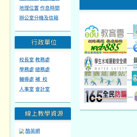
地理位置
作息時間
辦公室分機及信箱
行政單位
校長室
教務處
學務處
總務處
輔導處
補 校
人事室
會計室
線上教學資源
酷英網