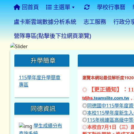
回首頁
主選單
學校行事曆
盧卡斯雲端數據分析系統
志工服務
行政分
營隊專區(點擊後下拉網頁瀏覽)
:::
:::
:::
升學簡章
115學年度升學簡章
瀏覽本網站最佳解析度1920*
專區
◎
【更正通知】：11
tdjhs
.teamslite.com.tw
，
◎
同德國中115學年度
同德資訊
◎
本校115學年度新生
◎
115年桃連區高級中
學生成績分布
◎
本校自7月1日（三）
查詢系統