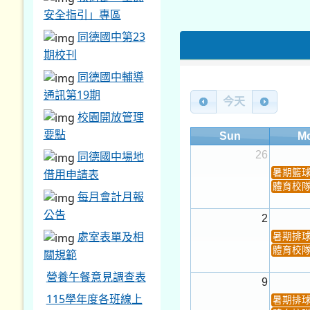
安全指引」專區
同德國中第23
期校刊
同德國中輔導
通訊第19期
今天
校園開放管理
要點
Sun
M
26
同德國中場地
借用申請表
暑期籃
體育校
每月會計月報
公告
2
處室表單及相
暑期排
體育校
關規範
營養午餐意見調查表
9
115學年度各班線上
暑期排