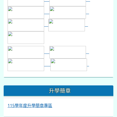
115學年度升學簡章專區
同德資訊
學生成績分布查詢系統
114學年度本校學區及轉學注意事項
115學年度課程總體計畫
115學年度教科書版本
性別平等專區
小白鴿信箱
心情溫度計(BSRS-5)
心靈加油站