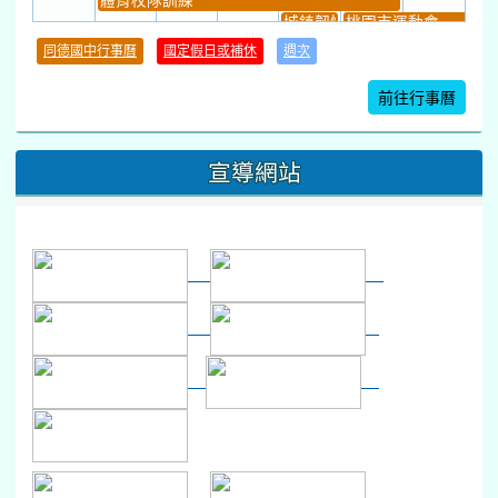
本週_健康檢查週
各班器材負責人訓練
發放班級書箱及晨讀...
技藝教育學程說明會...
12:30幹部訓練
七年級新生健檢
桃園市語文競賽
本週_友善校園週
收學生證、換補教科...
晨讀1
技藝1
本週_圖書館開放借...
開學日
晨讀2
本週_新書展
班週
第一週
超額比序暨免試入學..
:::
升學簡章