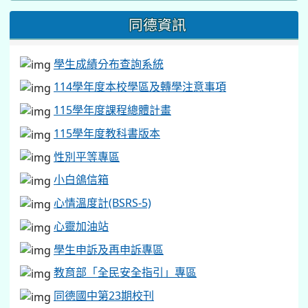
學生申訴及再申訴專區
教育部「全民安全指引」專區
同德國中第23期校刊
同德國中輔導通訊第19期
校園開放管理要點
同德國中場地借用申請表
每月會計月報公告
處室表單及相關規範
營養午餐意見調查表
115學年度各班線上會議室(Google_Meet)
(請使用學校
gmail帳號登入)
線上教學平台