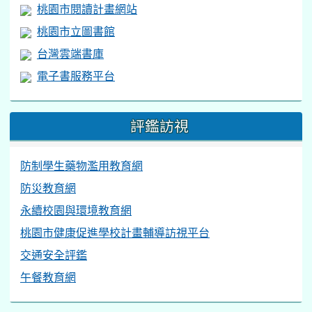
交通安全評鑑
午餐教育網
檔案下載
校內網路環境設定說明
(115.2.21)
校內軟體授權說明
桃園市ADOBE Creative Cloud K12雲端帳號大
量授權簡易操作說明
教學設備使用說明
Windows
無線網路eduroam設定批次檔
(只要有
修改密碼,都要重新執行"刪除".bat後再"新增".bat)(務
必"完全解壓縮"至"桌面"或"C:\"下執行)
MAC及iOS、安卓手機設定eduroam操作手冊