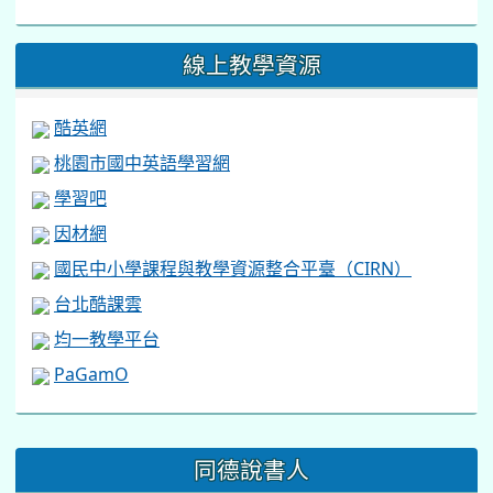
:::
同德說書人
同德說書 師長真情推薦
全國科展66同德小主播
7/13
.
7/14
.
7/15
.
7/16
.
7/17
fb影片連結: