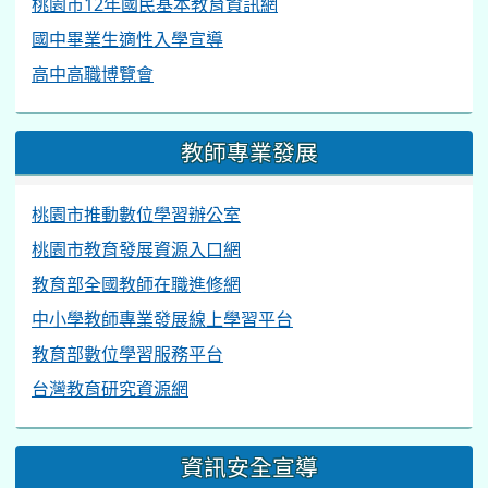
台灣教育研究資源網
資訊安全宣導
中小學數位素養教育資源網
網路上遇到不當內容該怎麼辦
資訊安全防護簡報
同德新聞
藝文特區四校聯合美展 AI科技結合創作吸睛
桃園教育局公布「國中會考成績」 同德等5校學生分享
多元適性亮眼成果
教育薪火相傳 校長布達典禮87人異動│T-NEWS聯播網