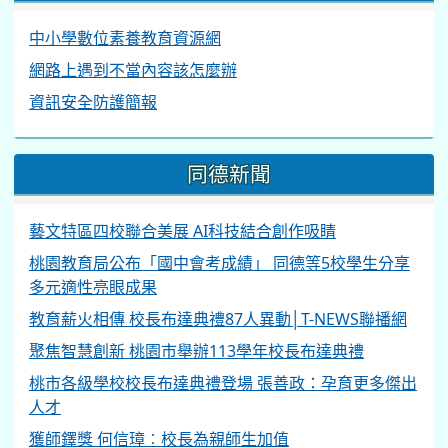
聚焦智慧創新 桃園市舉辦113學年校長布達典禮
桃市各級學校校長布達典禮登場 張善政：孕育更多傑出
人才
獲師鐸獎 何信璋︰校長為親師生加值
桃園總統教育獎初審 10人獲表揚
桃市表揚師鐸獎、各級優良教師 409名杏壇之光奉獻教
育能量
在0.1視力微光中奔向夢想同德國中林家萱獲總統教育獎
桃園市同德國中交通安全宣導
AMC8測驗台灣3人滿分 他從漫畫培養數學興趣
生命教育績優人員-桃園市立同德國民中學李孟臻衛生組
長
同德國中914班 大隊接力連3冠
本站QRCode