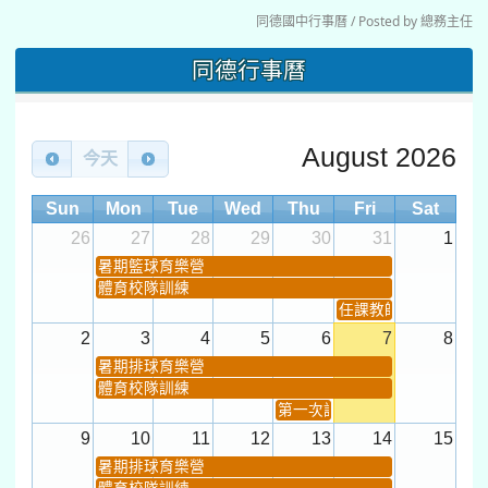
體育校隊訓練
第一次課發會 (12:30~)
9
10
11
12
13
14
15
暑期排球育樂營
體育校隊訓練
城鎮韌性(防空)演習
桃園市運動會
學習扶助課程結束
同德國中行事曆
國定假日或補休
週次
暑期輔導課結束
暑期體育育樂營結束
前往行事曆
16
17
18
19
20
21
22
桃園市運動會
宣導網站
弦樂團暑訓
數感實驗夏令營(整天)
23
24
25
26
27
28
29
打擊樂團暑訓
新生智力測驗補測(...
下午-新進教師研習
教師備課會議
新生訓練(整天)
新生訓練(~12:00)
下午-校務會議14:00-16
八九年級返校8-9
防災演練工作分配及..
30
31
1
2
3
4
5