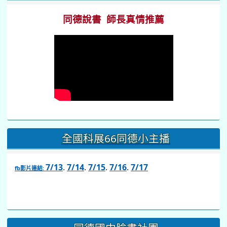
link
to
https://www.facebook.com/share/v/1BsLSkstia/
同德國中臉書社團
同德國中粉絲專頁
同德閱讀網粉絲專頁
同德國中資優班
近期事項
2026-08-13
城鎮韌性(防空)演習
前往行事曆