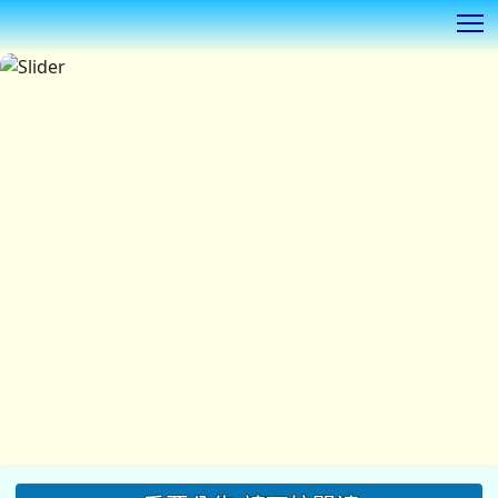
T
:::
重要公告(請下拉閱讀)
瀏覽本網站最佳解析度1920*1080 字體100%
◎
【更正通知】：115新生
「
TEAMS
雲端自學平台登
登入網址更新如下：
」
入說明與簡介
tdjhs
.teamslite.com.tw
，或者從學校首頁左側線上教學平
台入口登入。
◎
同德國中115學年度資優鑑定複試放榜暨家長說明會
公告(點擊後請下拉閱讀)
◎
本校115學年度新生入學實施總量管制(詳情請見新生
專區)
◎
115年桃連區高級中等學校免試入學作業入口網
◎
本校自7月1日（三）起進行校門口地坪施工，施工期