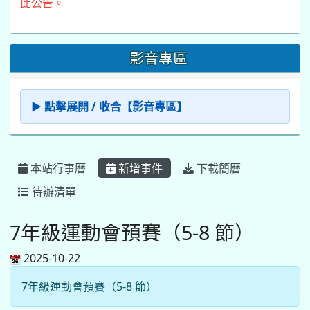
2025-10-22
7年級運動會預賽（5-8 節）
同德國中行事曆 / Posted by 總務主任
同德行事曆
August 2026
今天
Sun
Mon
Tue
Wed
Thu
Fri
Sat
26
27
28
29
30
31
1
暑期籃球育樂營
體育校隊訓練
任課教師抽籤 (12:30~).
2
3
4
5
6
7
8
暑期排球育樂營