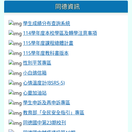
同德資訊
學生成績分布查詢系統
114學年度本校學區及轉學注意事項
115學年度課程總體計畫
115學年度教科書版本
性別平等專區
小白鴿信箱
心情溫度計(BSRS-5)
心靈加油站
學生申訴及再申訴專區
教育部「全民安全指引」專區
同德國中第23期校刊