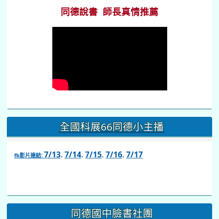
同德說書 師長真情推薦
全國科展66同德小主播
7/13
.
7/14
.
7/15
.
7/16
.
7/17
fb影片連結:
link
to
https://www.facebook.com/share/v/1BsLSkstia/
同德國中臉書社團