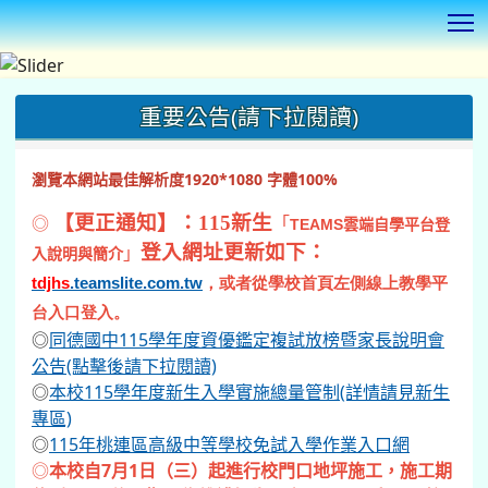
T
:::
重要公告(請下拉閱讀)
瀏覽本網站最佳解析度1920*1080 字體100%
◎
【更正通知】：115新生
「
TEAMS
雲端自學平台登
登入網址更新如下：
」
入說明與簡介
tdjhs
.teamslite.com.tw
，或者從學校首頁左側線上教學平
台入口登入。
◎
同德國中115學年度資優鑑定複試放榜暨家長說明會
公告(點擊後請下拉閱讀)
◎
本校115學年度新生入學實施總量管制(詳情請見新生
專區)
◎
115年桃連區高級中等學校免試入學作業入口網
◎
本校自7月1日（三）起進行校門口地坪施工，施工期