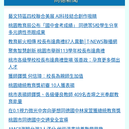
藝文特區四校聯合美展 AI科技結合創作吸睛
桃園教育局公布「國中會考成績」 同德等5校學生分享
多元適性亮眼成果
教育薪火相傳 校長布達典禮87人異動│T-NEWS聯播網
聚焦智慧創新 桃園市舉辦113學年校長布達典禮
桃市各級學校校長布達典禮登場 張善政：孕育更多傑出
人才
獲師鐸獎 何信璋︰校長為親師生加值
桃園總統教育獎初審 10人獲表揚
桃市表揚師鐸獎、各級優良教師 409名杏壇之光奉獻教
育能量
在0.1視力微光中奔向夢想同德國中林家萱獲總統教育獎
桃園市同德國中交通安全宣導
AMC8測驗台灣3人滿分 他從漫畫培養數學興趣