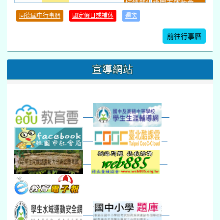
城鎮韌性(防空)演習
桃園市運動會
學習扶助課程結束
同德國中行事曆
國定假日或補休
週次
暑期輔導課結束
暑期體育育樂營結束
前往行事曆
16
17
18
19
20
21
22
桃園市運動會
宣導網站
弦樂團暑訓
數感實驗夏令營(整天)
23
24
25
26
27
28
29
打擊樂團暑訓
新生智力測驗補測(...
下午-新進教師研習
教師備課會議
新生訓練(整天)
新生訓練(~12:00)
下午-校務會議14:00-16
八九年級返校8-9
防災演練工作分配及..
30
31
1
2
3
4
5
本週_健康檢查週
各班器材負責人訓練
發放班級書箱及晨讀...
技藝教育學程說明會...
12:30幹部訓練
七年級新生健檢
桃園市語文競賽
本週_友善校園週
收學生證、換補教科...
晨讀1
技藝1
本週_圖書館開放借...
開學日
晨讀2
本週_新書展
班週
第一週
超額比序暨免試入學..