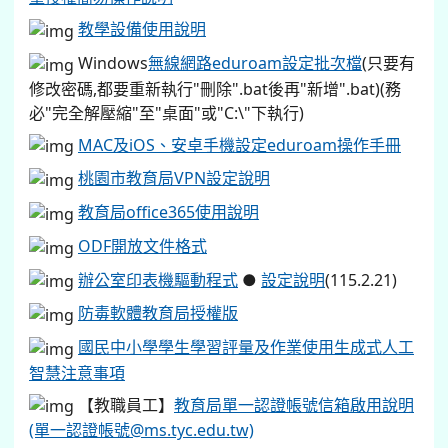
教學設備使用說明
Windows
無線網路eduroam設定批次檔
(只要有
修改密碼,都要重新執行"刪除".bat後再"新增".bat)(務
必"完全解壓縮"至"桌面"或"C:\"下執行)
MAC及iOS、安卓手機設定eduroam操作手冊
桃園市教育局VPN設定說明
教育局office365使用說明
ODF開放文件格式
辦公室印表機驅動程式
●
設定說明
(115.2.21)
防毒軟體教育局授權版
國民中小學學生學習評量及作業使用生成式人工
智慧注意事項
【教職員工】
教育局單一認證帳號信箱啟用說明
(單一認證帳號@ms.tyc.edu.tw)