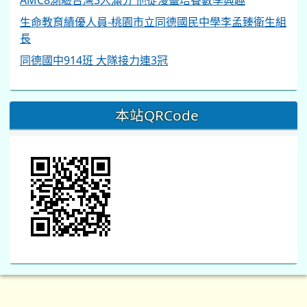
生命教育績優人員-桃園市立同德國民中學李孟臻衛生組
長
同德國中914班 大隊接力連3冠
本站QRCode