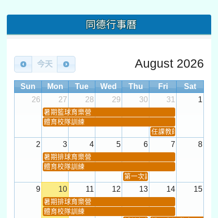
同德行事曆
August 2026
今天
Sun
Mon
Tue
Wed
Thu
Fri
Sat
26
27
28
29
30
31
1
暑期籃球育樂營
體育校隊訓練
任課教師抽籤 (12:30~).
2
3
4
5
6
7
8
暑期排球育樂營
體育校隊訓練
第一次課發會 (12:30~)
9
10
11
12
13
14
15
暑期排球育樂營
體育校隊訓練