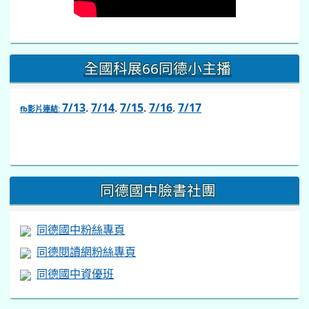
全國科展66同德小主播
7/13
.
7/14
.
7/15
.
7/16
.
7/17
fb影片連結:
link
to
https://www.facebook.com/share/v/1BsLSkstia/
同德國中臉書社團
同德國中粉絲專頁
同德閱讀網粉絲專頁
同德國中資優班