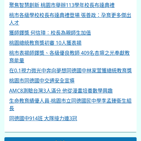
聚焦智慧創新 桃園市舉辦113學年校長布達典禮
桃市各級學校校長布達典禮登場 張善政：孕育更多傑出
人才
獲師鐸獎 何信璋︰校長為親師生加值
桃園總統教育獎初審 10人獲表揚
桃市表揚師鐸獎、各級優良教師 409名杏壇之光奉獻教
育能量
在0.1視力微光中奔向夢想同德國中林家萱獲總統教育獎
桃園市同德國中交通安全宣導
AMC8測驗台灣3人滿分 他從漫畫培養數學興趣
生命教育績優人員-桃園市立同德國民中學李孟臻衛生組
長
同德國中914班 大隊接力連3冠