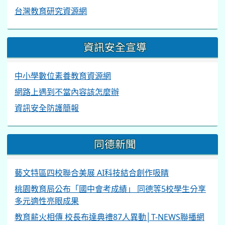
台灣教育研究資源網
資訊安全宣導
中小學數位素養教育資源網
網路上遇到不當內容該怎麼辦
資訊安全防護簡報
同德新聞
藝文特區四校聯合美展 AI科技結合創作吸睛
桃園教育局公布「國中會考成績」 同德等5校學生分享
多元適性亮眼成果
教育薪火相傳 校長布達典禮87人異動│T-NEWS聯播網