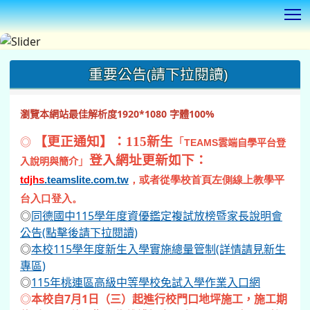
T
:::
重要公告(請下拉閱讀)
瀏覽本網站最佳解析度1920*1080 字體100%
◎
【更正通知】：115新生
「
TEAMS
雲端自學平台登
登入網址更新如下：
」
入說明與簡介
tdjhs
.teamslite.com.tw
，或者從學校首頁左側線上教學平
台入口登入。
◎
同德國中115學年度資優鑑定複試放榜暨家長說明會
公告(點擊後請下拉閱讀)
◎
本校115學年度新生入學實施總量管制(詳情請見新生
專區)
◎
115年桃連區高級中等學校免試入學作業入口網
◎
本校自7月1日（三）起進行校門口地坪施工，施工期