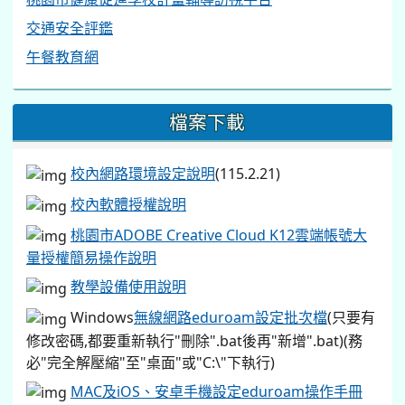
交通安全評鑑
午餐教育網
檔案下載
校內網路環境設定說明
(115.2.21)
校內軟體授權說明
桃園市ADOBE Creative Cloud K12雲端帳號大
量授權簡易操作說明
教學設備使用說明
Windows
無線網路eduroam設定批次檔
(只要有
修改密碼,都要重新執行"刪除".bat後再"新增".bat)(務
必"完全解壓縮"至"桌面"或"C:\"下執行)
MAC及iOS、安卓手機設定eduroam操作手冊