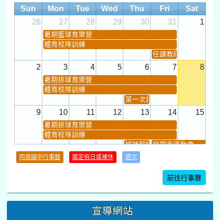
Sun
Mon
Tue
Wed
Thu
Fri
Sat
26
27
28
29
30
31
1
暑期籃球育樂營
體育校隊訓練
任課教師抽籤 (12:30~).
2
3
4
5
6
7
8
暑期排球育樂營
體育校隊訓練
第一次課發會 (12:30~)
9
10
11
12
13
14
15
暑期排球育樂營
體育校隊訓練
城鎮韌性(防空)演習
桃園市運動會
學習扶助課程結束
同德國中行事曆
國定假日或補休
週次
暑期輔導課結束
暑期體育育樂營結束
前往行事曆
16
17
18
19
20
21
22
桃園市運動會
宣導網站
弦樂團暑訓
數感實驗夏令營(整天)