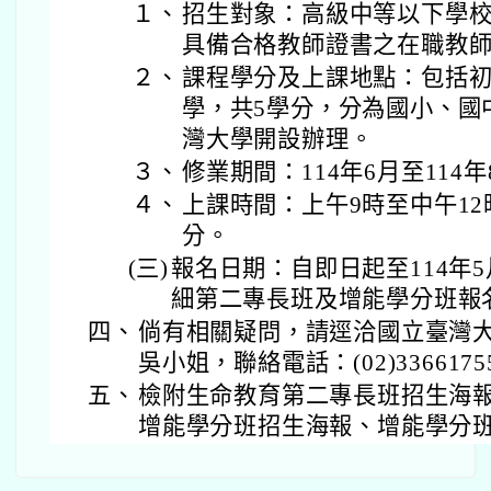
１、
招生對象：高級中等以下學
具備合格教師證書之在職教
２、
課程學分及上課地點：包括初
學，共5學分，分為國小、國
灣大學開設辦理。
３、
修業期間：114年6月至114年
４、
上課時間：上午9時至中午12時
分。
(三)
報名日期：自即日起至114年
細第二專長班及增能學分班報
四、
倘有相關疑問，請逕洽國立臺灣
吳小姐，聯絡電話：(02)3366175
五、
檢附生命教育第二專長班招生海
增能學分班招生海報、增能學分班