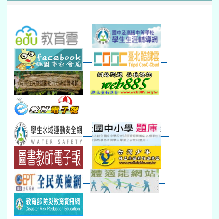
23
24
25
26
27
28
29
打擊樂團暑訓
新生智力測驗補測(...
下午-新進教師研習
教師備課會議
新生訓練(整天)
新生訓練(~12:00)
下午-校務會議14:00-16
八九年級返校8-9
防災演練工作分配及..
30
31
1
2
3
4
5
本週_健康檢查週
各班器材負責人訓練
發放班級書箱及晨讀...
技藝教育學程說明會...
12:30幹部訓練
七年級新生健檢
桃園市語文競賽
本週_友善校園週
收學生證、換補教科...
晨讀1
技藝1
本週_圖書館開放借...
開學日
晨讀2
本週_新書展
班週
第一週
超額比序暨免試入學..