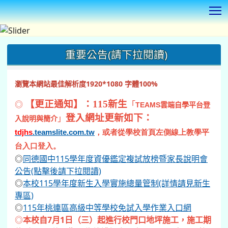
T
:::
重要公告(請下拉閱讀)
瀏覽本網站最佳解析度1920*1080 字體100%
◎
【更正通知】：115新生
「
TEAMS
雲端自學平台登
登入網址更新如下：
」
入說明與簡介
tdjhs
.teamslite.com.tw
，或者從學校首頁左側線上教學平
台入口登入。
◎
同德國中115學年度資優鑑定複試放榜暨家長說明會
公告(點擊後請下拉閱讀)
◎
本校115學年度新生入學實施總量管制(詳情請見新生
專區)
◎
115年桃連區高級中等學校免試入學作業入口網
◎
本校自7月1日（三）起進行校門口地坪施工，施工期