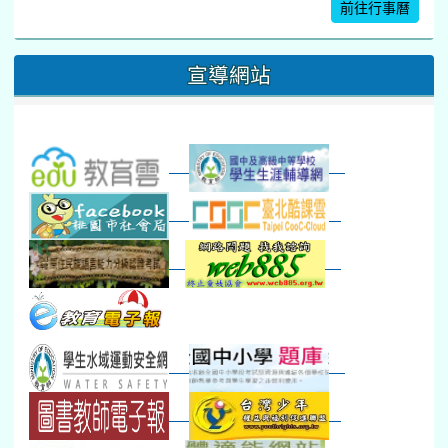
暑期體育育樂營結束
前往行事曆
16
17
18
19
20
21
22
桃園市運動會
宣導網站
弦樂團暑訓
數感實驗夏令營(整天)
23
24
25
26
27
28
29
打擊樂團暑訓
新生智力測驗補測(...
下午-新進教師研習
教師備課會議
新生訓練(整天)
新生訓練(~12:00)
下午-校務會議14:00-16
八九年級返校8-9
防災演練工作分配及..
30
31
1
2
3
4
5
本週_健康檢查週
各班器材負責人訓練
發放班級書箱及晨讀...
技藝教育學程說明會...
12:30幹部訓練
七年級新生健檢
桃園市語文競賽
本週_友善校園週
收學生證、換補教科...
晨讀1
技藝1
本週_圖書館開放借...
開學日
晨讀2
本週_新書展
班週
第一週
超額比序暨免試入學..