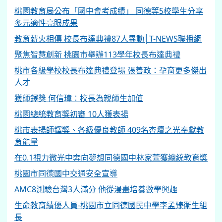
桃園教育局公布「國中會考成績」 同德等5校學生分享
多元適性亮眼成果
教育薪火相傳 校長布達典禮87人異動│T-NEWS聯播網
聚焦智慧創新 桃園市舉辦113學年校長布達典禮
桃市各級學校校長布達典禮登場 張善政：孕育更多傑出
人才
獲師鐸獎 何信璋︰校長為親師生加值
桃園總統教育獎初審 10人獲表揚
桃市表揚師鐸獎、各級優良教師 409名杏壇之光奉獻教
育能量
在0.1視力微光中奔向夢想同德國中林家萱獲總統教育獎
桃園市同德國中交通安全宣導
AMC8測驗台灣3人滿分 他從漫畫培養數學興趣
生命教育績優人員-桃園市立同德國民中學李孟臻衛生組
長