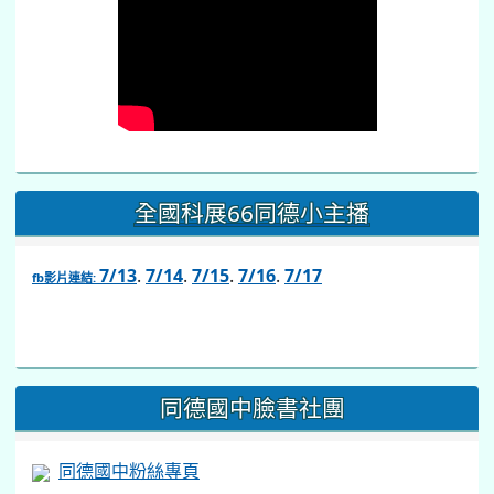
全國科展66同德小主播
7/13
.
7/14
.
7/15
.
7/16
.
7/17
fb影片連結:
link
to
https://www.facebook.com/share/v/1BsLSkstia/
同德國中臉書社團
同德國中粉絲專頁