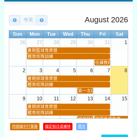
August 2026
今天
Sun
Mon
Tue
Wed
Thu
Fri
Sat
26
27
28
29
30
31
1
暑期籃球育樂營
體育校隊訓練
任課教師抽籤 (12:30~).
2
3
4
5
6
7
8
暑期排球育樂營
體育校隊訓練
第一次課發會 (12:30~)
9
10
11
12
13
14
15
暑期排球育樂營
體育校隊訓練
城鎮韌性(防空)演習
桃園市運動會
學習扶助課程結束
同德國中行事曆
國定假日或補休
週次
暑期輔導課結束