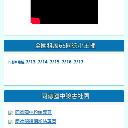
全國科展66同德小主播
7/13
.
7/14
.
7/15
.
7/16
.
7/17
fb影片連結:
link
to
https://www.facebook.com/share/v/1BsLSkstia/
同德國中臉書社團
同德國中粉絲專頁
同德閱讀網粉絲專頁