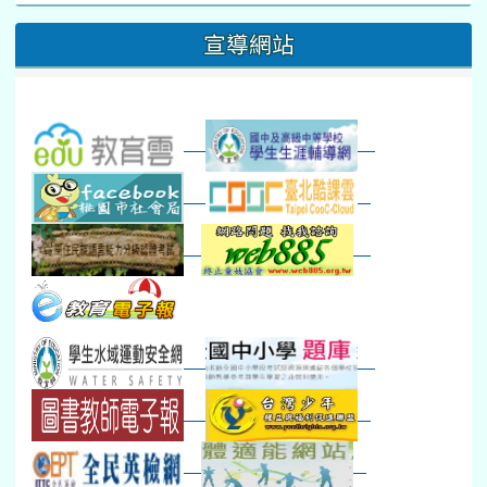
桃園市運動會
宣導網站
弦樂團暑訓
數感實驗夏令營(整天)
23
24
25
26
27
28
29
打擊樂團暑訓
新生智力測驗補測(...
下午-新進教師研習
教師備課會議
新生訓練(整天)
新生訓練(~12:00)
下午-校務會議14:00-16
八九年級返校8-9
防災演練工作分配及..
30
31
1
2
3
4
5
本週_健康檢查週
各班器材負責人訓練
發放班級書箱及晨讀...
技藝教育學程說明會...
12:30幹部訓練
七年級新生健檢
桃園市語文競賽
本週_友善校園週
收學生證、換補教科...
晨讀1
技藝1
本週_圖書館開放借...
開學日
晨讀2
本週_新書展
班週
第一週
超額比序暨免試入學..