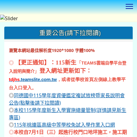
T
:::
重要公告(請下拉閱讀)
瀏覽本網站最佳解析度1920*1080 字體100%
◎
【更正通知】：115新生
「
TEAMS
雲端自學平台登
登入網址更新如下：
」
入說明與簡介
tdjhs
.teamslite.com.tw
，或者從學校首頁左側線上教學平
台入口登入。
◎
同德國中115學年度資優鑑定複試放榜暨家長說明會
公告(點擊後請下拉閱讀)
◎
本校115學年度新生入學實施總量管制(詳情請見新生
專區)
◎
115年桃連區高級中等學校免試入學作業入口網
◎
本校自7月1日（三）起進行校門口地坪施工，施工期