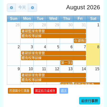
August 2026
今天
Sun
Mon
Tue
Wed
Thu
Fri
Sat
26
27
28
29
30
31
1
暑期籃球育樂營
體育校隊訓練
任課教師抽籤 (12:30~).
2
3
4
5
6
7
8
暑期排球育樂營
體育校隊訓練
第一次課發會 (12:30~)
9
10
11
12
13
14
15
暑期排球育樂營
體育校隊訓練
城鎮韌性(防空)演習
桃園市運動會
學習扶助課程結束
同德國中行事曆
國定假日或補休
週次
暑期輔導課結束
暑期體育育樂營結束
前往行事曆
16
17
18
19
20
21
22