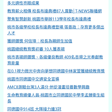
多元適性亮眼成果
教育薪火相傳 校長布達典禮87人異動│T-NEWS聯播網
聚焦智慧創新 桃園市舉辦113學年校長布達典禮
桃市各級學校校長布達典禮登場 張善政：孕育更多傑出
人才
獲師鐸獎 何信璋︰校長為親師生加值
桃園總統教育獎初審 10人獲表揚
桃市表揚師鐸獎、各級優良教師 409名杏壇之光奉獻教
育能量
在0.1視力微光中奔向夢想同德國中林家萱獲總統教育獎
桃園市同德國中交通安全宣導
AMC8測驗台灣3人滿分 他從漫畫培養數學興趣
生命教育績優人員-桃園市立同德國民中學李孟臻衛生組
長
同德國中914班 大隊接力連3冠