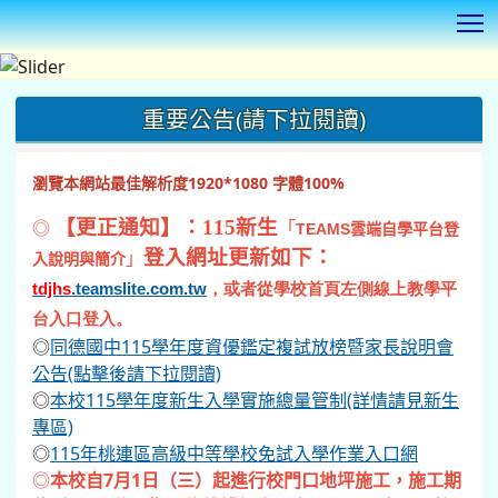
T
:::
重要公告(請下拉閱讀)
瀏覽本網站最佳解析度1920*1080 字體100%
◎
【更正通知】：115新生
「
TEAMS
雲端自學平台登
登入網址更新如下：
」
入說明與簡介
tdjhs
.teamslite.com.tw
，或者從學校首頁左側線上教學平
台入口登入。
◎
同德國中115學年度資優鑑定複試放榜暨家長說明會
公告(點擊後請下拉閱讀)
◎
本校115學年度新生入學實施總量管制(詳情請見新生
專區)
◎
115年桃連區高級中等學校免試入學作業入口網
◎
本校自7月1日（三）起進行校門口地坪施工，施工期