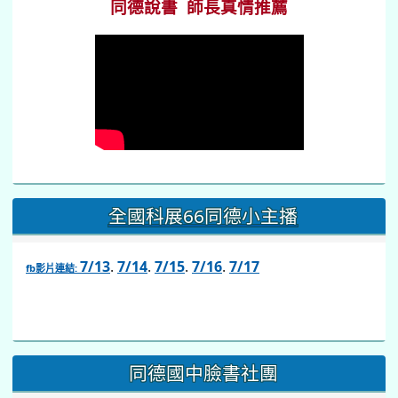
同德說書 師長真情推薦
全國科展66同德小主播
7/13
.
7/14
.
7/15
.
7/16
.
7/17
fb影片連結:
link
to
https://www.facebook.com/share/v/1BsLSkstia/
同德國中臉書社團