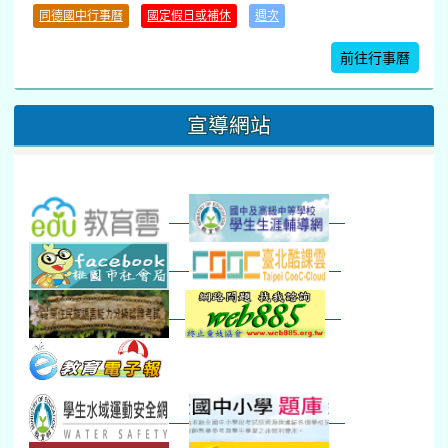
學習扶助課程結束
同德國中行事曆
國定假日或補休
週次
暑期輔導課結束
暑期體育育樂營結束
前往行事曆
16
17
18
19
20
21
22
桃園市運動會
宣導網站
弦樂團暑訓
數感實驗夏令營(整天)
23
24
25
26
27
28
29
打擊樂團暑訓
新生智力測驗補測(...
下午-新進教師研習
教師備課會議
新生訓練(整天)
新生訓練(~12:00)
下午-校務會議14:00-16
八九年級返校8-9
防災演練工作分配及..
30
31
1
2
3
4
5
本週_健康檢查週
各班器材負責人訓練
發放班級書箱及晨讀...
技藝教育學程說明會...
12:30幹部訓練
七年級新生健檢
桃園市語文競賽
本週_友善校園週
收學生證、換補教科...
晨讀1
技藝1
本週_圖書館開放借...
開學日
晨讀2
本週_新書展
班週
第一週
超額比序暨免試入學..