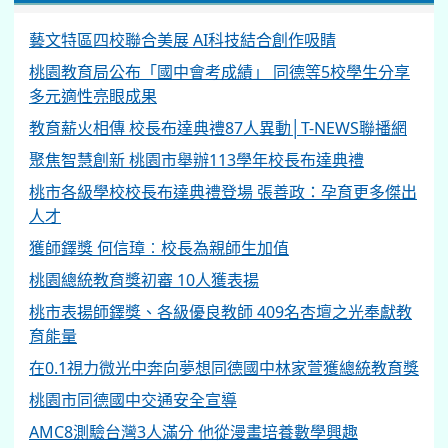
藝文特區四校聯合美展 AI科技結合創作吸睛
桃園教育局公布「國中會考成績」 同德等5校學生分享
多元適性亮眼成果
教育薪火相傳 校長布達典禮87人異動│T-NEWS聯播網
聚焦智慧創新 桃園市舉辦113學年校長布達典禮
桃市各級學校校長布達典禮登場 張善政：孕育更多傑出
人才
獲師鐸獎 何信璋︰校長為親師生加值
桃園總統教育獎初審 10人獲表揚
桃市表揚師鐸獎、各級優良教師 409名杏壇之光奉獻教
育能量
在0.1視力微光中奔向夢想同德國中林家萱獲總統教育獎
桃園市同德國中交通安全宣導
AMC8測驗台灣3人滿分 他從漫畫培養數學興趣