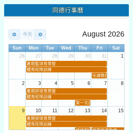
同德行事曆
August 2026
今天
Sun
Mon
Tue
Wed
Thu
Fri
Sat
26
27
28
29
30
31
1
暑期籃球育樂營
體育校隊訓練
任課教師抽籤 (12:30~).
2
3
4
5
6
7
8
暑期排球育樂營
體育校隊訓練
第一次課發會 (12:30~)
9
10
11
12
13
14
15
暑期排球育樂營
體育校隊訓練
城鎮韌性(防空)演習
桃園市運動會