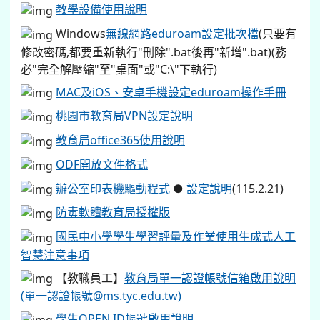
教學設備使用說明
Windows
無線網路eduroam設定批次檔
(只要有
修改密碼,都要重新執行"刪除".bat後再"新增".bat)(務
必"完全解壓縮"至"桌面"或"C:\"下執行)
MAC及iOS、安卓手機設定eduroam操作手冊
桃園市教育局VPN設定說明
教育局office365使用說明
ODF開放文件格式
辦公室印表機驅動程式
●
設定說明
(115.2.21)
防毒軟體教育局授權版
國民中小學學生學習評量及作業使用生成式人工
智慧注意事項
【教職員工】
教育局單一認證帳號信箱啟用說明
(單一認證帳號@ms.tyc.edu.tw)
學生OPEN ID帳號啟用說明