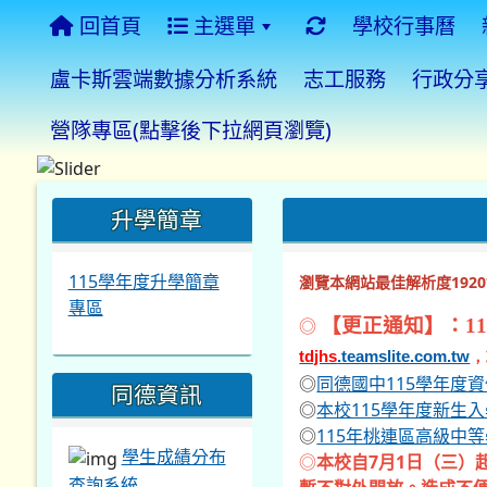
回首頁
主選單
學校行事曆
盧卡斯雲端數據分析系統
志工服務
行政分
營隊專區(點擊後下拉網頁瀏覽)
:::
:::
:::
升學簡章
115學年度升學簡章
瀏覽本網站最佳解析度1920*
專區
◎
【更正通知】：11
tdjhs
.teamslite.com.tw
，
◎
同德國中115學年度
同德資訊
◎
本校115學年度新生
◎
115年桃連區高級中
學生成績分布
◎
本校自7月1日（三）
查詢系統