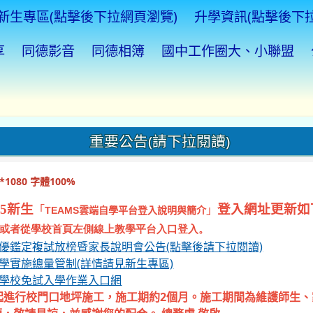
新生專區(點擊後下拉網頁瀏覽)
升學資訊(點擊後下
享
同德影音
同德相簿
國中工作圈大、小聯盟
重要公告(請下拉閱讀)
1080 字體100%
5新生
登入網址更新如
「
」
TEAMS
雲端自學平台登入說明與簡介
或者從學校首頁左側線上教學平台入口登入。
資優鑑定複試放榜暨家長說明會公告(點擊後請下拉閱讀)
入學實施總量管制(詳情請見新生專區)
等學校免試入學作業入口網
起進行校門口地坪施工，施工期約2個月。施工期間為維護師生