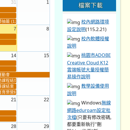
31
1
檔案下載
校內網路環境
籤 (12:30~)...
設定說明
(115.2.21)
7
8
校內軟體授權
說明
桃園市ADOBE
14
15
Creative Cloud K12
雲端帳號大量授權簡
運動會
易操作說明
助課程結束
教學設備使用
導課結束
育育樂營結束
說明
21
22
Windows
無線
網路eduroam設定批
次檔
(只要有修改密碼,
都要重新執行"刪
28
29