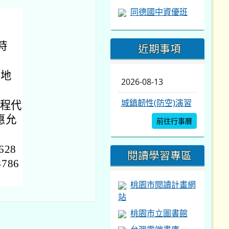
同德國中資優班
時
近期事項
（地
2026-08-13
城鎮韌性(防空)演習
程代
惠允
前往行事曆
28
閱讀學習專區
786
桃園市閱讀計畫網
站
桃園市立圖書館