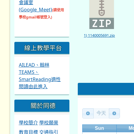
會議室
(Google_Meet)
(請使用
學校gmail帳號登入)
1) 1140005691.zip
線上教學平台
AILEAD、翰林
TEAMS、
SmartReading適性
閱讀由此進入
關於同德
今天
學校簡介
學校願景
Sun
M
教育目標
交通指引