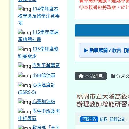
暫不對外開放。造成不便
◎本校書包將改版，於1
114學年度本
校學區及轉學注意事
項
115學年度課
程總體計畫
115學年度教
▶ 點擊展開 / 收合
科書版本
性別平等專區
小白鴿信箱
本站消息
分月
心情溫度計
(BSRS-5)
桃園市立大溪高級
心靈加油站
辦理教師增能研習
學生申訴及再
申訴專區
訪客
-
研習公告
|
研習公告
教育部「全民