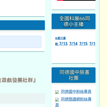
全國科展66同
德小主播
fb影片連
7/13
.
7/14
.
7/15
.
7/16
.
7/1
結:
link
to
https://www.facebook.com/s
同德國中臉書
社團
位遊戲發展社群』
同德國中粉絲專頁
同德閱讀網粉絲專
頁