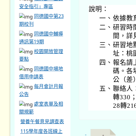
安全指引」專區
說明：
同德國中第23
一、
依據教
期校刊
二、
研習時間
同德國中輔導
間，詳
通訊第19期
三、
研習地
校園開放管理
址：桃
要點
四、
報名請
同德國中場地
碼。各
借用申請表
公（差
每月會計月報
五、
聯絡人：
公告
轉330
處室表單及相
28轉21
關規範
營養午餐意見調查表
115學年度各班線上