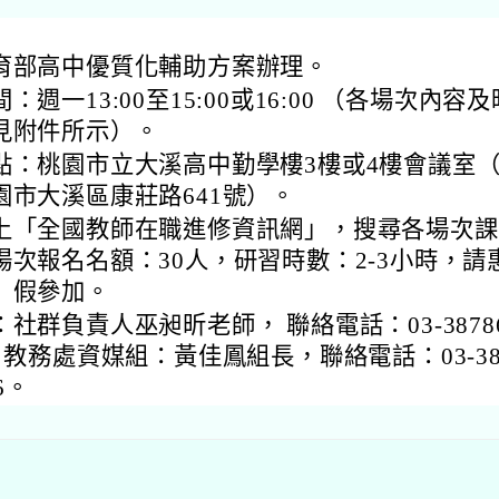
育部高中優質化輔助方案辦理。
：週一13:00至15:00或16:00 （各場次內容及
見附件所示）。
點：桃園市立大溪高中勤學樓3樓或4樓會議室
園市大溪區康莊路641號）。
上「全國教師在職進修資訊網」，搜尋各場次課
場次報名名額：30人，研習時數：2-3小時，請
）假參加。
社群負責人巫昶昕老師， 聯絡電話：03-38786
；教務處資媒組：黃佳鳳組長，聯絡電話：03-38
6。