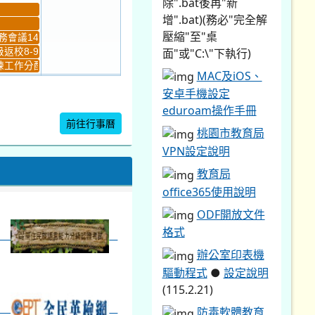
除".bat後再"新
增".bat)(務必"完全解
壓縮"至"桌
會議14:00-16...
面"或"C:\"下執行)
返校8-9
工作分配及...
MAC及iOS、
4
5
安卓手機設定
新生健檢
桃園市語文競賽複決...
eduroam操作手冊
前往行事曆
桃園市教育局
VPN設定說明
暨免試入學...
教育局
office365使用說明
ODF開放文件
格式
辦公室印表機
驅動程式
●
設定說明
(115.2.21)
防毒軟體教育