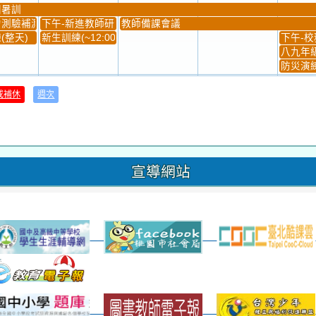
團暑訓
測驗補測(...
下午-新進教師研習
教師備課會議
(整天)
新生訓練(~12:00)
下午-校務
八九年級
防災演練
31
1
2
3
或補休
週次
材負責人訓練
發放班級書箱及晨讀...
技藝教育學程說明會...
12:30幹部訓練
七年級
、換補教科...
晨讀1
技藝1
晨讀2
班週
超額比序
宣導網站