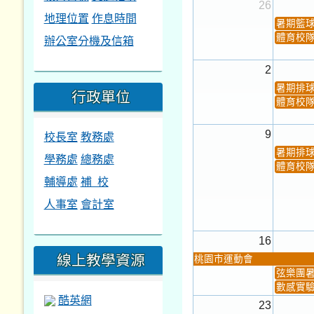
26
地理位置
作息時間
暑期籃
體育校
辦公室分機及信箱
2
暑期排
行政單位
體育校
9
校長室
教務處
暑期排
學務處
總務處
體育校
輔導處
補 校
人事室
會計室
16
線上教學資源
桃園市運動會
弦樂團
數感實驗
酷英網
23