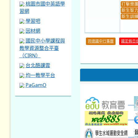
桃園市國中英語學
打擊樂
習網
新生智力
新生訓練
學習吧
因材網
30
國民中小學課程與
同德國中行事曆
國定假日
本週_健康檢查週
各班器
教學資源整合平臺
本週_友善校園週
收學生證
（CIRN）
本週_圖書館開放借...
開學日
本週_新書展
台北酷課雲
第一週
均一教學平台
PaGamO