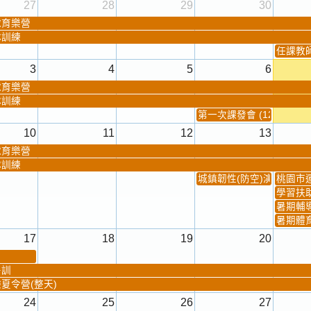
27
28
29
30
球育樂營
隊訓練
任課教師抽
3
4
5
6
球育樂營
隊訓練
第一次課發會 (12:30~)
10
11
12
13
球育樂營
隊訓練
城鎮韌性(防空)演習
桃園市
學習扶
暑期輔
暑期體
17
18
19
20
暑訓
夏令營(整天)
24
25
26
27