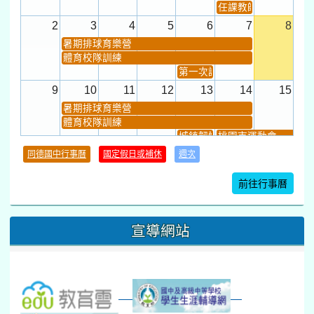
任課教師抽籤 (12:30~).
2
3
4
5
6
7
8
暑期排球育樂營
體育校隊訓練
第一次課發會 (12:30~)
9
10
11
12
13
14
15
暑期排球育樂營
體育校隊訓練
城鎮韌性(防空)演習
桃園市運動會
學習扶助課程結束
同德國中行事曆
國定假日或補休
週次
暑期輔導課結束
暑期體育育樂營結束
前往行事曆
16
17
18
19
20
21
22
桃園市運動會
宣導網站
弦樂團暑訓
數感實驗夏令營(整天)
23
24
25
26
27
28
29
打擊樂團暑訓
新生智力測驗補測(...
下午-新進教師研習
教師備課會議
新生訓練(整天)
新生訓練(~12:00)
下午-校務會議14:00-16