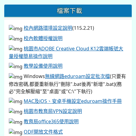
檔案下載
校內網路環境設定說明
(115.2.21)
校內軟體授權說明
桃園市ADOBE Creative Cloud K12雲端帳號大
量授權簡易操作說明
教學設備使用說明
Windows
無線網路eduroam設定批次檔
(只要有
修改密碼,都要重新執行"刪除".bat後再"新增".bat)(務
必"完全解壓縮"至"桌面"或"C:\"下執行)
MAC及iOS、安卓手機設定eduroam操作手冊
桃園市教育局VPN設定說明
教育局office365使用說明
ODF開放文件格式