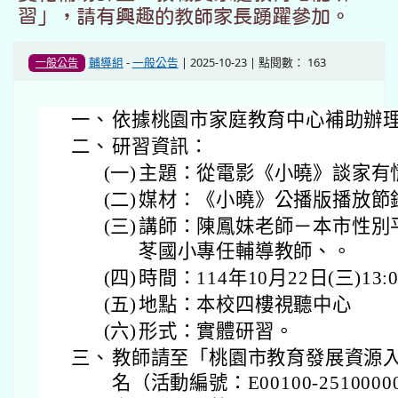
習」，請有興趣的教師家長踴躍參加。
輔導組
-
一般公告
| 2025-10-23 | 點閱數： 163
一般公告
一、
依據桃園市家庭教育中心補助辦
二、
研習資訊：
(一)
主題：從電影《小曉》談家有
(二)
媒材：《小曉》公播版播放節
(三)
講師：陳鳳妹老師－本市性別
苳國小專任輔導教師、。
(四)
時間：114年10月22日(三)13:00
(五)
地點：本校四樓視聽中心
(六)
形式：實體研習。
三、
教師請至「桃園市教育發展資源
名（活動編號：E00100-25100