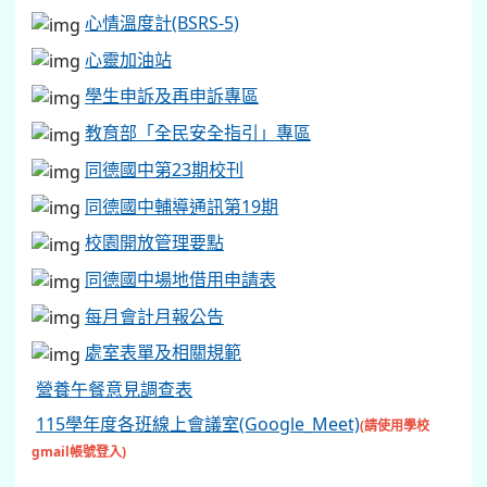
心情溫度計(BSRS-5)
心靈加油站
學生申訴及再申訴專區
教育部「全民安全指引」專區
同德國中第23期校刊
同德國中輔導通訊第19期
校園開放管理要點
同德國中場地借用申請表
每月會計月報公告
處室表單及相關規範
營養午餐意見調查表
115學年度各班線上會議室(Google_Meet)
(請使用學校
gmail帳號登入)