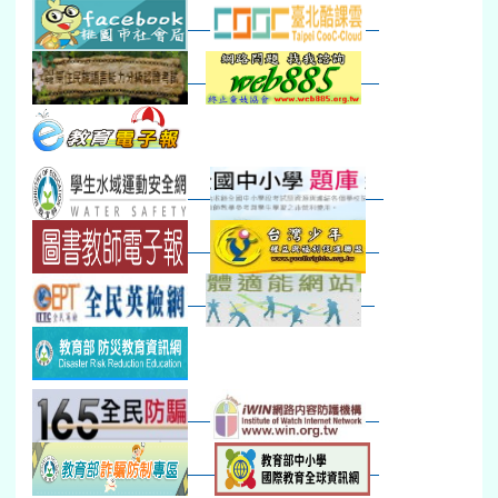
八九年級返校8-9
防災演練工作分配及..
30
31
1
2
3
4
5
本週_健康檢查週
各班器材負責人訓練
發放班級書箱及晨讀...
技藝教育學程說明會...
12:30幹部訓練
七年級新生健檢
桃園市語文競賽
本週_友善校園週
收學生證、換補教科...
晨讀1
技藝1
本週_圖書館開放借...
開學日
晨讀2
本週_新書展
班週
第一週
超額比序暨免試入學..