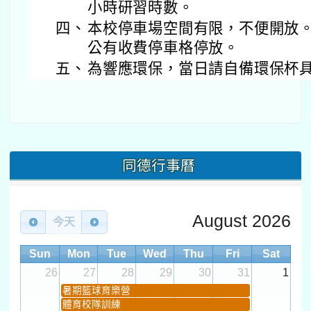
小時研習時數。
四、
本校停車場空間有限，不便開放
公有收費停車格停放。
五、
為響應環保，當日請自備環保杯
同德行事曆
August 2026
今天
Sun
Mon
Tue
Wed
Thu
Fri
Sat
26
27
28
29
30
31
1
暑期籃球育樂營
體育校隊訓練