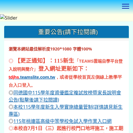
T
:::
重要公告(請下拉閱讀)
瀏覽本網站最佳解析度1920*1080 字體100%
◎
【更正通知】：115新生
「
TEAMS
雲端自學平台登
登入網址更新如下：
」
入說明與簡介
tdjhs
.teamslite.com.tw
，或者從學校首頁左側線上教學平
台入口登入。
◎
同德國中115學年度資優鑑定複試放榜暨家長說明會
公告(點擊後請下拉閱讀)
◎
本校115學年度新生入學實施總量管制(詳情請見新生
專區)
◎
115年桃連區高級中等學校免試入學作業入口網
◎
本校自7月1日（三）起進行校門口地坪施工，施工期