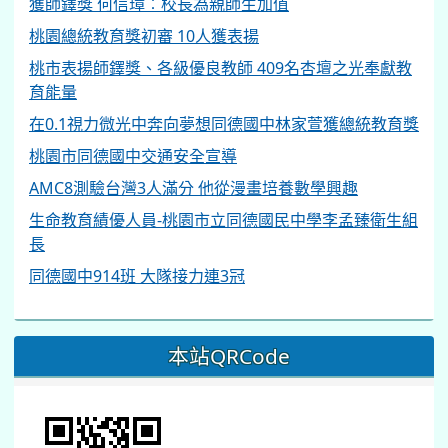
獲師鐸獎 何信璋︰校長為親師生加值
桃園總統教育獎初審 10人獲表揚
桃市表揚師鐸獎、各級優良教師 409名杏壇之光奉獻教
育能量
在0.1視力微光中奔向夢想同德國中林家萱獲總統教育獎
桃園市同德國中交通安全宣導
AMC8測驗台灣3人滿分 他從漫畫培養數學興趣
生命教育績優人員-桃園市立同德國民中學李孟臻衛生組
長
同德國中914班 大隊接力連3冠
本站QRCode