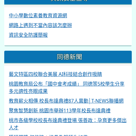
中小學數位素養教育資源網
網路上遇到不當內容該怎麼辦
資訊安全防護簡報
同德新聞
藝文特區四校聯合美展 AI科技結合創作吸睛
桃園教育局公布「國中會考成績」 同德等5校學生分享
多元適性亮眼成果
教育薪火相傳 校長布達典禮87人異動│T-NEWS聯播網
聚焦智慧創新 桃園市舉辦113學年校長布達典禮
桃市各級學校校長布達典禮登場 張善政：孕育更多傑出
人才