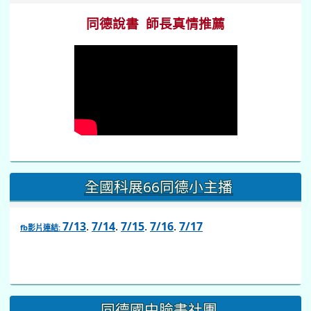
同德說書 師長真情推薦
全國科展66同德小主播
7/13
.
7/14
.
7/15
.
7/16
.
7/17
fb影片連結:
link
to
https://www.facebook.com/share/v/1BsLSkstia/
同德國中臉書社團