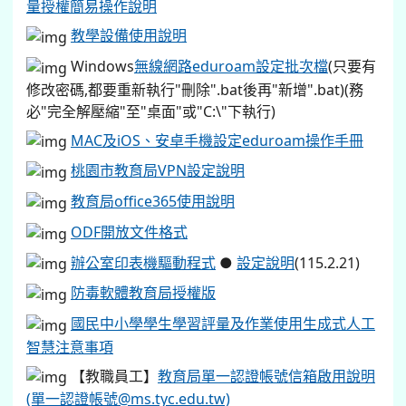
量授權簡易操作說明
教學設備使用說明
Windows
無線網路eduroam設定批次檔
(只要有
修改密碼,都要重新執行"刪除".bat後再"新增".bat)(務
必"完全解壓縮"至"桌面"或"C:\"下執行)
MAC及iOS、安卓手機設定eduroam操作手冊
桃園市教育局VPN設定說明
教育局office365使用說明
ODF開放文件格式
辦公室印表機驅動程式
●
設定說明
(115.2.21)
防毒軟體教育局授權版
國民中小學學生學習評量及作業使用生成式人工
智慧注意事項
【教職員工】
教育局單一認證帳號信箱啟用說明
(單一認證帳號@ms.tyc.edu.tw)