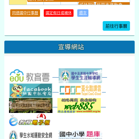
城鎮韌性(防空)演習
桃園市運動會
學習扶助課程結束
同德國中行事曆
國定假日或補休
週次
暑期輔導課結束
暑期體育育樂營結束
前往行事曆
16
17
18
19
20
21
22
桃園市運動會
宣導網站
弦樂團暑訓
數感實驗夏令營(整天)
23
24
25
26
27
28
29
打擊樂團暑訓
新生智力測驗補測(...
下午-新進教師研習
教師備課會議
新生訓練(整天)
新生訓練(~12:00)
下午-校務會議14:00-16
八九年級返校8-9
防災演練工作分配及..
30
31
1
2
3
4
5
本週_健康檢查週
各班器材負責人訓練
發放班級書箱及晨讀...
技藝教育學程說明會...
12:30幹部訓練
七年級新生健檢
桃園市語文競賽
本週_友善校園週
收學生證、換補教科...
晨讀1
技藝1
本週_圖書館開放借...
開學日
晨讀2
本週_新書展
班週
第一週
超額比序暨免試入學..