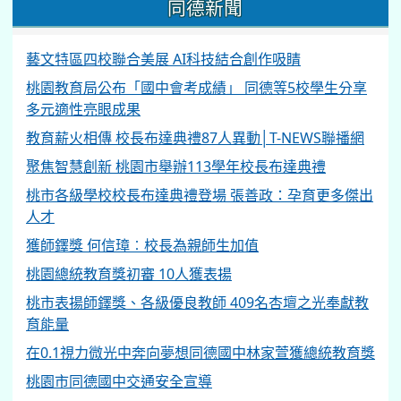
同德新聞
藝文特區四校聯合美展 AI科技結合創作吸睛
桃園教育局公布「國中會考成績」 同德等5校學生分享
多元適性亮眼成果
教育薪火相傳 校長布達典禮87人異動│T-NEWS聯播網
聚焦智慧創新 桃園市舉辦113學年校長布達典禮
桃市各級學校校長布達典禮登場 張善政：孕育更多傑出
人才
獲師鐸獎 何信璋︰校長為親師生加值
桃園總統教育獎初審 10人獲表揚
桃市表揚師鐸獎、各級優良教師 409名杏壇之光奉獻教
育能量
在0.1視力微光中奔向夢想同德國中林家萱獲總統教育獎
桃園市同德國中交通安全宣導