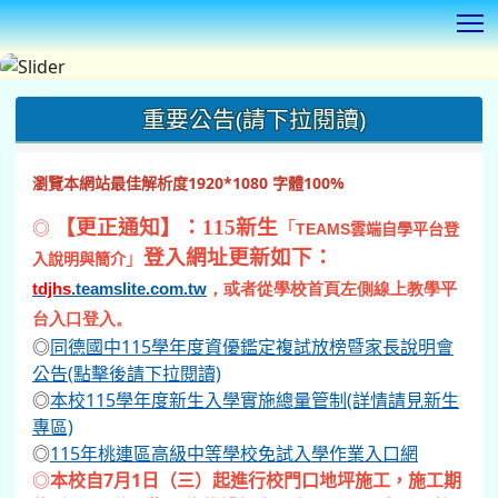
T
:::
重要公告(請下拉閱讀)
瀏覽本網站最佳解析度1920*1080 字體100%
◎
【更正通知】：115新生
「
TEAMS
雲端自學平台登
登入網址更新如下：
」
入說明與簡介
tdjhs
.teamslite.com.tw
，或者從學校首頁左側線上教學平
台入口登入。
◎
同德國中115學年度資優鑑定複試放榜暨家長說明會
公告(點擊後請下拉閱讀)
◎
本校115學年度新生入學實施總量管制(詳情請見新生
專區)
◎
115年桃連區高級中等學校免試入學作業入口網
◎
本校自7月1日（三）起進行校門口地坪施工，施工期