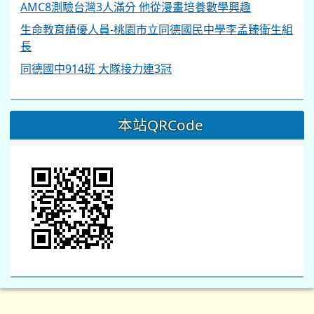
AMC8測驗台灣3人滿分 他從漫畫培養數學興趣
生命教育績優人員-桃園市立同德國民中學李孟臻衛生組
長
同德國中914班 大隊接力連3冠
本站QRCode