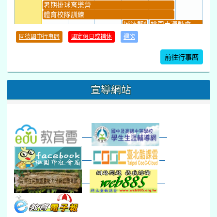
暑期排球育樂營
體育校隊訓練
城鎮韌性(防空)演習
桃園市運動會
學習扶助課程結束
同德國中行事曆
國定假日或補休
週次
暑期輔導課結束
暑期體育育樂營結束
前往行事曆
16
17
18
19
20
21
22
桃園市運動會
宣導網站
弦樂團暑訓
數感實驗夏令營(整天)
23
24
25
26
27
28
29
打擊樂團暑訓
新生智力測驗補測(...
下午-新進教師研習
教師備課會議
新生訓練(整天)
新生訓練(~12:00)
下午-校務會議14:00-16
八九年級返校8-9
防災演練工作分配及..
30
31
1
2
3
4
5
本週_健康檢查週
各班器材負責人訓練
發放班級書箱及晨讀...
技藝教育學程說明會...
12:30幹部訓練
七年級新生健檢
桃園市語文競賽
本週_友善校園週
收學生證、換補教科...
晨讀1
技藝1
本週_圖書館開放借...
開學日
晨讀2
本週_新書展
班週