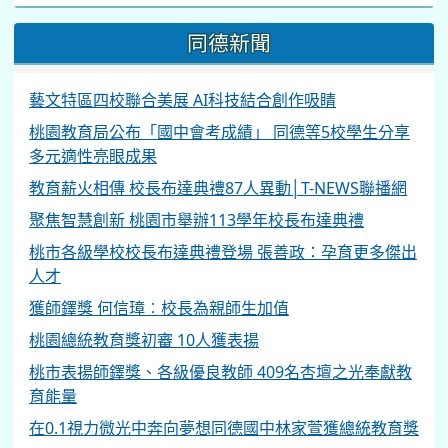
同德新聞
藝文特區四校聯合美展 AI科技結合創作吸睛
桃園教育局公布「國中會考成績」 同德等5校學生分享
多元適性亮眼成果
教育薪火相傳 校長布達典禮87人異動│T-NEWS聯播網
聚焦智慧創新 桃園市舉辦113學年校長布達典禮
桃市各級學校校長布達典禮登場 張善政：孕育更多傑出
人才
獲師鐸獎 何信璋︰校長為親師生加值
桃園總統教育獎初審 10人獲表揚
桃市表揚師鐸獎、各級優良教師 409名杏壇之光奉獻教
育能量
在0.1視力微光中奔向夢想同德國中林家萱獲總統教育獎