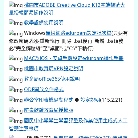
桃園市ADOBE Creative Cloud K12雲端帳號大
量授權簡易操作說明
教學設備使用說明
Windows
無線網路eduroam設定批次檔
(只要有
修改密碼,都要重新執行"刪除".bat後再"新增".bat)(務
必"完全解壓縮"至"桌面"或"C:\"下執行)
MAC及iOS、安卓手機設定eduroam操作手冊
桃園市教育局VPN設定說明
教育局office365使用說明
ODF開放文件格式
辦公室印表機驅動程式
●
設定說明
(115.2.21)
防毒軟體教育局授權版
國民中小學學生學習評量及作業使用生成式人工
智慧注意事項