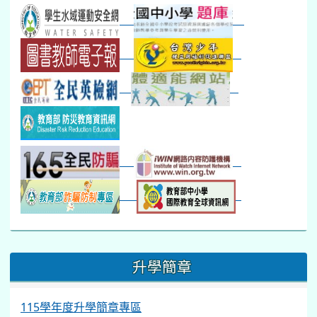
第一週
超額比序暨免試入學..
:::
升學簡章
115學年度升學簡章專區