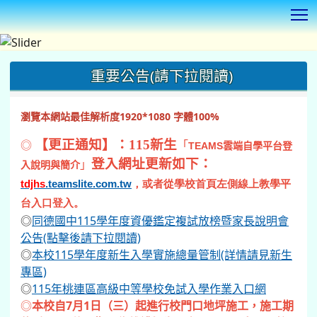
T
:::
重要公告(請下拉閱讀)
瀏覽本網站最佳解析度1920*1080 字體100%
◎
【更正通知】：115新生
「
TEAMS
雲端自學平台登
登入網址更新如下：
」
入說明與簡介
tdjhs
.teamslite.com.tw
，或者從學校首頁左側線上教學平
台入口登入。
◎
同德國中115學年度資優鑑定複試放榜暨家長說明會
公告(點擊後請下拉閱讀)
◎
本校115學年度新生入學實施總量管制(詳情請見新生
專區)
◎
115年桃連區高級中等學校免試入學作業入口網
◎
本校自7月1日（三）起進行校門口地坪施工，施工期