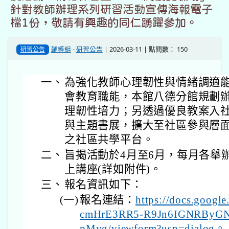
針對教師辦理系列研習活動宣傳海報電子
檔1份，敬請有興趣的同仁踴躍參加。
輔導組
-
研習公告
| 2026-03-11 | 點閱數： 150
研習公告
一、
為強化教師心理韌性與情緒調適
會教育職能，本館八德分館規劃
理韌性培力；另透過優良教案入
與主題書展，擴大至社區參與層
之社區共學平台。
二、
旨揭活動於4月至6月，每月各舉
上講座(詳如附件)。
三、
報名資訊如下：
(一)
報名連結：
https://docs.googl
cmHrE3RR5-R9Jn6IGNRByGN
pMyg/viewform?usp=dialog。