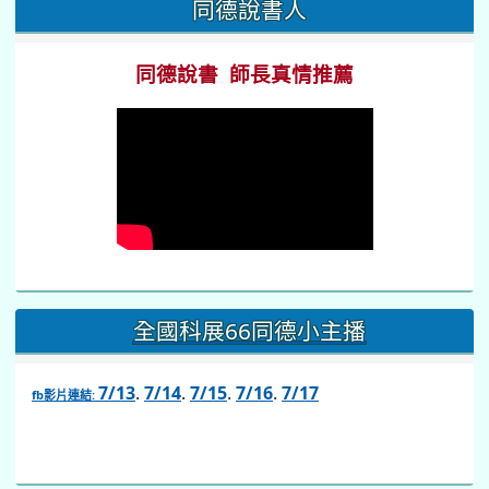
同德說書人
同德說書 師長真情推薦
全國科展66同德小主播
7/13
.
7/14
.
7/15
.
7/16
.
7/17
fb影片連結:
link
to
https://www.facebook.com/share/v/1BsLSkstia/