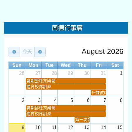
同德行事曆
August 2026
今天
Sun
Mon
Tue
Wed
Thu
Fri
Sat
26
27
28
29
30
31
1
暑期籃球育樂營
體育校隊訓練
任課教師抽籤 (12:30~).
2
3
4
5
6
7
8
暑期排球育樂營
體育校隊訓練
第一次課發會 (12:30~)
9
10
11
12
13
14
15