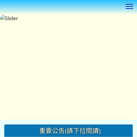
T
:::
重要公告(請下拉閱讀)
瀏覽本網站最佳解析度1920*1080 字體100%
◎
【更正通知】：115新生
「
TEAMS
雲端自學平台登
登入網址更新如下：
」
入說明與簡介
tdjhs
.teamslite.com.tw
，或者從學校首頁左側線上教學平
台入口登入。
◎
同德國中115學年度資優鑑定複試放榜暨家長說明會
公告(點擊後請下拉閱讀)
◎
本校115學年度新生入學實施總量管制(詳情請見新生
專區)
◎
115年桃連區高級中等學校免試入學作業入口網
◎
本校自7月1日（三）起進行校門口地坪施工，施工期