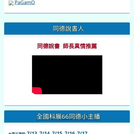
全國科展66同德小主播
7/13
.
7/14
.
7/15
.
7/16
.
7/17
fb影片連結:
link
to
https://www.facebook.com/share/v/1BsLSkstia/
同德國中臉書社團
同德國中粉絲專頁
同德閱讀網粉絲專頁
同德國中資優班
近期事項