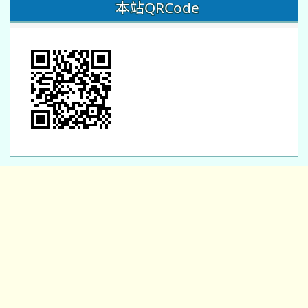
桃園市立同德國中 地址：桃園市桃園區南平路487
號 [
Google Map 地圖指南
]
電話：03-2628955
傳真：03-2628959 網站維護：資訊組