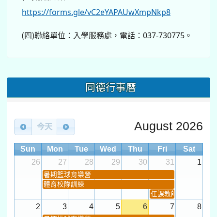
26
27
28
29
30
31
1
暑期籃球育樂營
體育校隊訓練
任課教師抽籤 (12:30~).
2
3
4
5
6
7
8
暑期排球育樂營
體育校隊訓練
第一次課發會 (12:30~)
9
10
11
12
13
14
15
暑期排球育樂營
體育校隊訓練
城鎮韌性(防空)演習
桃園市運動會
學習扶助課程結束
同德國中行事曆
國定假日或補休
週次
暑期輔導課結束
暑期體育育樂營結束
前往行事曆
16
17
18
19
20
21
22
桃園市運動會
宣導網站
弦樂團暑訓
數感實驗夏令營(整天)
23
24
25
26
27
28
29