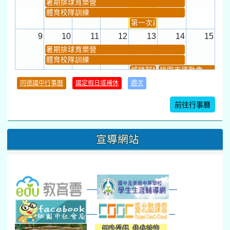
打擊樂團暑訓
新生智力測驗補測(...
下午-新進教師研習
教師備課會議
新生訓練(整天)
新生訓練(~12:00)
下午-校務會議14:00-16
八九年級返校8-9
防災演練工作分配及..
30
31
1
2
3
4
5
本週_健康檢查週
各班器材負責人訓練
發放班級書箱及晨讀...
技藝教育學程說明會...
12:30幹部訓練
七年級新生健檢
桃園市語文競賽
本週_友善校園週
收學生證、換補教科...
晨讀1
技藝1
本週_圖書館開放借...
開學日
晨讀2
本週_新書展
班週
第一週
超額比序暨免試入學..