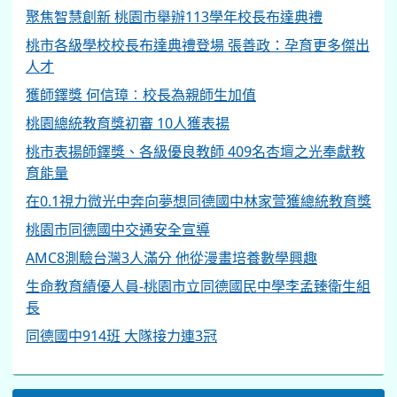
生命教育績優人員-桃園市立同德國民中學李孟臻衛生組
長
同德國中914班 大隊接力連3冠
本站QRCode