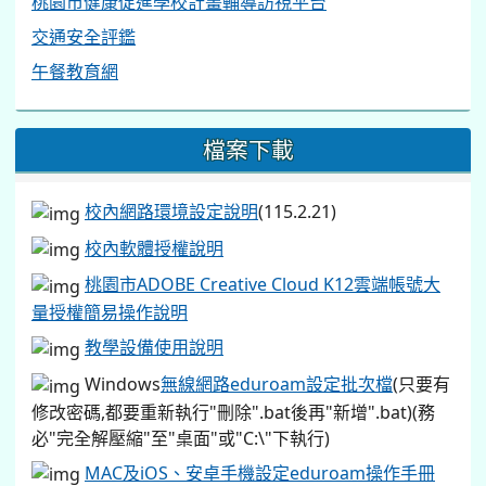
教學設備使用說明
Windows
無線網路eduroam設定批次檔
(只要有
修改密碼,都要重新執行"刪除".bat後再"新增".bat)(務
必"完全解壓縮"至"桌面"或"C:\"下執行)
MAC及iOS、安卓手機設定eduroam操作手冊
桃園市教育局VPN設定說明
教育局office365使用說明
ODF開放文件格式
辦公室印表機驅動程式
●
設定說明
(115.2.21)
防毒軟體教育局授權版
國民中小學學生學習評量及作業使用生成式人工
智慧注意事項
【教職員工】
教育局單一認證帳號信箱啟用說明
(單一認證帳號@ms.tyc.edu.tw)
學生OPEN ID帳號啟用說明