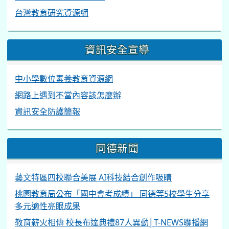
藝文特區四校聯合美展 AI科技結合創作吸睛
桃園教育局公布「國中會考成績」 同德等5校學生分享
多元適性亮眼成果
教育薪火相傳 校長布達典禮87人異動│T-NEWS聯播網
聚焦智慧創新 桃園市舉辦113學年校長布達典禮
桃市各級學校校長布達典禮登場 張善政：孕育更多傑出
人才
獲師鐸獎 何信璋︰校長為親師生加值
桃園總統教育獎初審 10人獲表揚
桃市表揚師鐸獎、各級優良教師 409名杏壇之光奉獻教
育能量
在0.1視力微光中奔向夢想同德國中林家萱獲總統教育獎
桃園市同德國中交通安全宣導
AMC8測驗台灣3人滿分 他從漫畫培養數學興趣