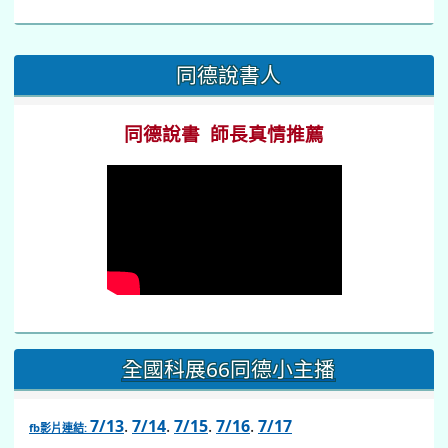
:::
同德說書人
同德說書 師長真情推薦
全國科展66同德小主播
7/13
.
7/14
.
7/15
.
7/16
.
7/17
fb影片連結: