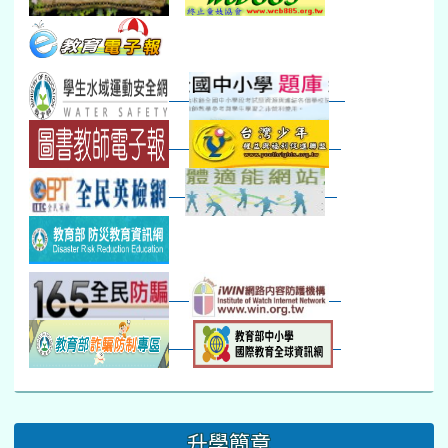
本週_健康檢查週
各班器材負責人訓練
發放班級書箱及晨讀...
技藝教育學程說明會...
12:30幹部訓練
七年級新生健檢
桃園市語文競賽
本週_友善校園週
收學生證、換補教科...
晨讀1
技藝1
本週_圖書館開放借...
開學日
晨讀2
本週_新書展
班週
第一週
超額比序暨免試入學..
:::
升學簡章