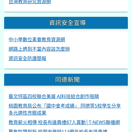
台灣教育研究資源網
資訊安全宣導
中小學數位素養教育資源網
網路上遇到不當內容該怎麼辦
資訊安全防護簡報
同德新聞
藝文特區四校聯合美展 AI科技結合創作吸睛
桃園教育局公布「國中會考成績」 同德等5校學生分享
多元適性亮眼成果
教育薪火相傳 校長布達典禮87人異動│T-NEWS聯播網
聚焦智慧創新 桃園市舉辦113學年校長布達典禮