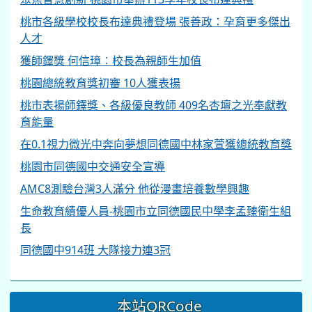
桃市各級學校校長布達典禮登場 張善政：孕育更多傑出
人才
獲師鐸獎 何信璋︰校長為親師生加值
桃園總統教育獎初審 10人獲表揚
桃市表揚師鐸獎、各級優良教師 409名杏壇之光奉獻教
育能量
在0.1視力微光中奔向夢想同德國中林家萱獲總統教育獎
桃園市同德國中交通安全宣導
AMC8測驗台灣3人滿分 他從漫畫培養數學興趣
生命教育績優人員-桃園市立同德國民中學李孟臻衛生組
長
同德國中914班 大隊接力連3冠
本站QRCode