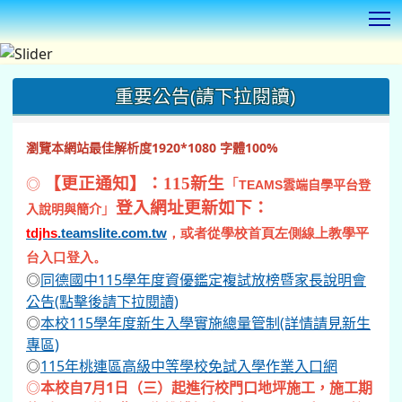
T
:::
重要公告(請下拉閱讀)
瀏覽本網站最佳解析度1920*1080 字體100%
◎
【更正通知】：115新生
「
TEAMS
雲端自學平台登
登入網址更新如下：
」
入說明與簡介
tdjhs
.teamslite.com.tw
，或者從學校首頁左側線上教學平
台入口登入。
◎
同德國中115學年度資優鑑定複試放榜暨家長說明會
公告(點擊後請下拉閱讀)
◎
本校115學年度新生入學實施總量管制(詳情請見新生
專區)
◎
115年桃連區高級中等學校免試入學作業入口網
◎
本校自7月1日（三）起進行校門口地坪施工，施工期