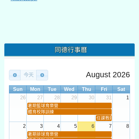
同德行事曆
August 2026
今天
Sun
Mon
Tue
Wed
Thu
Fri
Sat
26
27
28
29
30
31
1
暑期籃球育樂營
體育校隊訓練
任課教師抽籤 (12:30~).
2
3
4
5
6
7
8
暑期排球育樂營