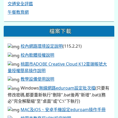
交通安全評鑑
午餐教育網
檔案下載
校內網路環境設定說明
(115.2.21)
校內軟體授權說明
桃園市ADOBE Creative Cloud K12雲端帳號大
量授權簡易操作說明
教學設備使用說明
Windows
無線網路eduroam設定批次檔
(只要有
修改密碼,都要重新執行"刪除".bat後再"新增".bat)(務
必"完全解壓縮"至"桌面"或"C:\"下執行)
MAC及iOS、安卓手機設定eduroam操作手冊