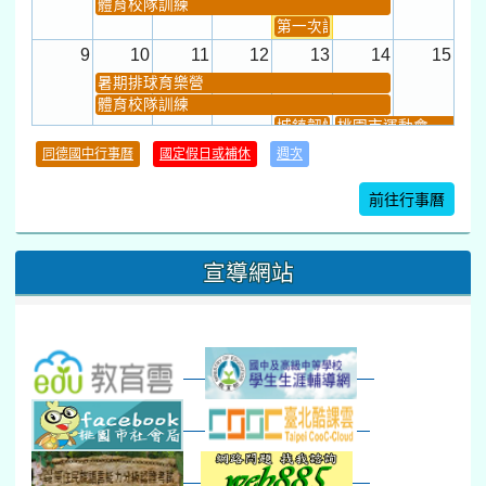
體育校隊訓練
第一次課發會 (12:30~)
9
10
11
12
13
14
15
暑期排球育樂營
體育校隊訓練
城鎮韌性(防空)演習
桃園市運動會
學習扶助課程結束
同德國中行事曆
國定假日或補休
週次
暑期輔導課結束
暑期體育育樂營結束
前往行事曆
16
17
18
19
20
21
22
桃園市運動會
宣導網站
弦樂團暑訓
數感實驗夏令營(整天)
23
24
25
26
27
28
29
打擊樂團暑訓
新生智力測驗補測(...
下午-新進教師研習
教師備課會議
新生訓練(整天)
新生訓練(~12:00)
下午-校務會議14:00-16
八九年級返校8-9
防災演練工作分配及..
30
31
1
2
3
4
5