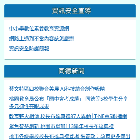
資訊安全宣導
中小學數位素養教育資源網
網路上遇到不當內容該怎麼辦
資訊安全防護簡報
同德新聞
藝文特區四校聯合美展 AI科技結合創作吸睛
桃園教育局公布「國中會考成績」 同德等5校學生分享
多元適性亮眼成果
教育薪火相傳 校長布達典禮87人異動│T-NEWS聯播網
聚焦智慧創新 桃園市舉辦113學年校長布達典禮
桃市各級學校校長布達典禮登場 張善政：孕育更多傑出