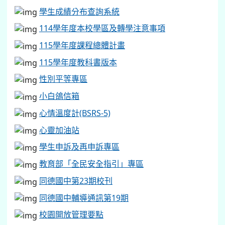
學生成績分布查詢系統
114學年度本校學區及轉學注意事項
115學年度課程總體計畫
115學年度教科書版本
性別平等專區
小白鴿信箱
心情溫度計(BSRS-5)
心靈加油站
學生申訴及再申訴專區
教育部「全民安全指引」專區
同德國中第23期校刊
同德國中輔導通訊第19期
校園開放管理要點