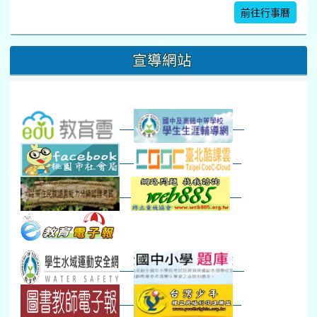
暑期體育育樂營結束
前往行事曆
16
17
18
19
20
21
22
桃園市運動會
宣導網站
弦樂團暑訓
數感實驗夏令營(整天)
23
24
25
26
27
28
29
打擊樂團暑訓
新生智力測驗補測(...
下午-新進教師研習
教師備課會議
新生訓練(整天)
新生訓練(~12:00)
下午-校務會議14:00-16
八九年級返校8-9
防災演練工作分配及..
30
31
1
2
3
4
5
本週_健康檢查週
各班器材負責人訓練
發放班級書箱及晨讀...
技藝教育學程說明會...
12:30幹部訓練
七年級新生健檢
桃園市語文競賽
本週_友善校園週
收學生證、換補教科...
晨讀1
技藝1
本週_圖書館開放借...
開學日
晨讀2
本週_新書展
班週
第一週
超額比序暨免試入學..