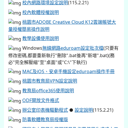
校內網路環境設定說明
(115.2.21)
校內軟體授權說明
桃園市ADOBE Creative Cloud K12雲端帳號大
量授權簡易操作說明
教學設備使用說明
Windows
無線網路eduroam設定批次檔
(只要有
修改密碼,都要重新執行"刪除".bat後再"新增".bat)(務
必"完全解壓縮"至"桌面"或"C:\"下執行)
MAC及iOS、安卓手機設定eduroam操作手冊
桃園市教育局VPN設定說明
教育局office365使用說明
ODF開放文件格式
辦公室印表機驅動程式
●
設定說明
(115.2.21)
防毒軟體教育局授權版