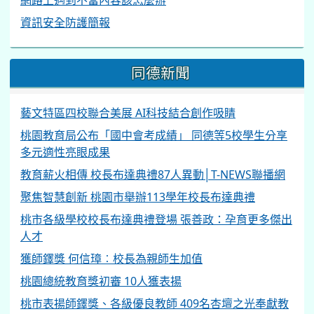
資訊安全防護簡報
同德新聞
藝文特區四校聯合美展 AI科技結合創作吸睛
桃園教育局公布「國中會考成績」 同德等5校學生分享
多元適性亮眼成果
教育薪火相傳 校長布達典禮87人異動│T-NEWS聯播網
聚焦智慧創新 桃園市舉辦113學年校長布達典禮
桃市各級學校校長布達典禮登場 張善政：孕育更多傑出
人才
獲師鐸獎 何信璋︰校長為親師生加值
桃園總統教育獎初審 10人獲表揚
桃市表揚師鐸獎、各級優良教師 409名杏壇之光奉獻教