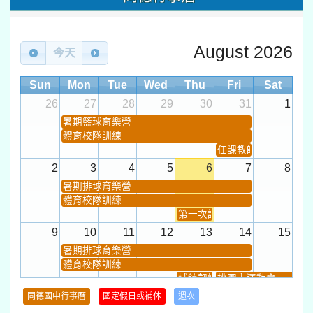
August 2026
今天
Sun
Mon
Tue
Wed
Thu
Fri
Sat
26
27
28
29
30
31
1
暑期籃球育樂營
體育校隊訓練
任課教師抽籤 (12:30~).
2
3
4
5
6
7
8
暑期排球育樂營
體育校隊訓練
第一次課發會 (12:30~)
9
10
11
12
13
14
15
暑期排球育樂營
體育校隊訓練
城鎮韌性(防空)演習
桃園市運動會
學習扶助課程結束
同德國中行事曆
國定假日或補休
週次
暑期輔導課結束