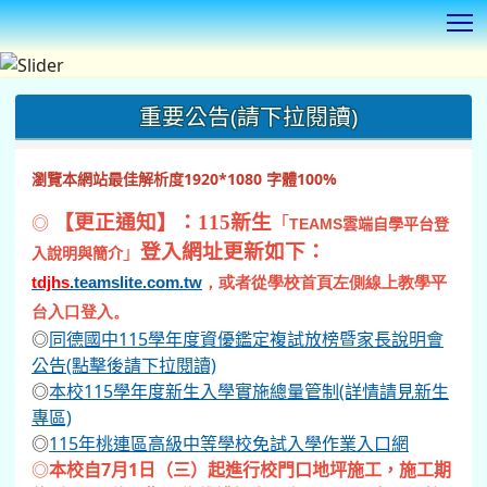
T
:::
重要公告(請下拉閱讀)
瀏覽本網站最佳解析度1920*1080 字體100%
◎
【更正通知】：115新生
「
TEAMS
雲端自學平台登
登入網址更新如下：
」
入說明與簡介
tdjhs
.teamslite.com.tw
，或者從學校首頁左側線上教學平
台入口登入。
◎
同德國中115學年度資優鑑定複試放榜暨家長說明會
公告(點擊後請下拉閱讀)
◎
本校115學年度新生入學實施總量管制(詳情請見新生
專區)
◎
115年桃連區高級中等學校免試入學作業入口網
◎
本校自7月1日（三）起進行校門口地坪施工，施工期