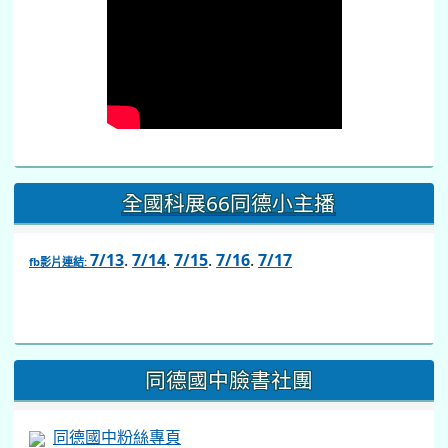
全國科展66同德小主播
7/13
.
7/14
.
7/15
.
7/16
.
7/17
fb影片連結:
link
to
https://www.facebook.com/share/v/1BsLSkstia/
同德國中臉書社團
同德國中粉絲專頁