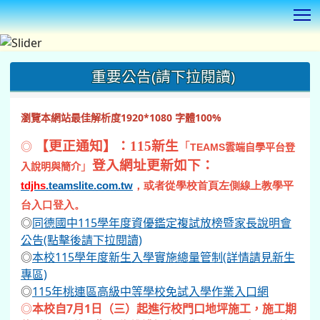
T
:::
重要公告(請下拉閱讀)
瀏覽本網站最佳解析度1920*1080 字體100%
◎
【更正通知】：115新生
「
TEAMS
雲端自學平台登
登入網址更新如下：
」
入說明與簡介
tdjhs
.teamslite.com.tw
，或者從學校首頁左側線上教學平
台入口登入。
◎
同德國中115學年度資優鑑定複試放榜暨家長說明會
公告(點擊後請下拉閱讀)
◎
本校115學年度新生入學實施總量管制(詳情請見新生
專區)
◎
115年桃連區高級中等學校免試入學作業入口網
◎
本校自7月1日（三）起進行校門口地坪施工，施工期