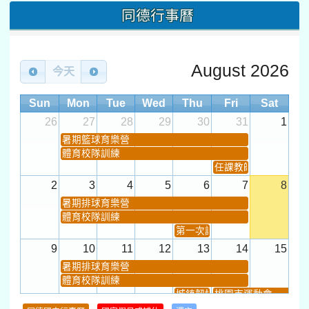
同德行事曆
August 2026
今天
Sun
Mon
Tue
Wed
Thu
Fri
Sat
26
27
28
29
30
31
1
暑期籃球育樂營
體育校隊訓練
任課教師抽籤 (12:30~).
2
3
4
5
6
7
8
暑期排球育樂營
體育校隊訓練
第一次課發會 (12:30~)
9
10
11
12
13
14
15
暑期排球育樂營
體育校隊訓練
城鎮韌性(防空)演習
桃園市運動會
學習扶助課程結束