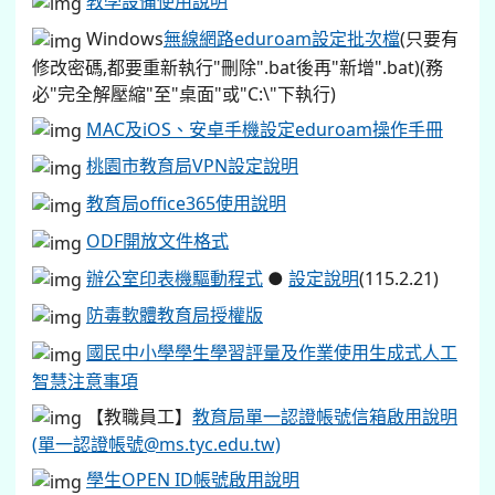
教學設備使用說明
Windows
無線網路eduroam設定批次檔
(只要有
修改密碼,都要重新執行"刪除".bat後再"新增".bat)(務
必"完全解壓縮"至"桌面"或"C:\"下執行)
MAC及iOS、安卓手機設定eduroam操作手冊
桃園市教育局VPN設定說明
教育局office365使用說明
ODF開放文件格式
辦公室印表機驅動程式
●
設定說明
(115.2.21)
防毒軟體教育局授權版
國民中小學學生學習評量及作業使用生成式人工
智慧注意事項
【教職員工】
教育局單一認證帳號信箱啟用說明
(單一認證帳號@ms.tyc.edu.tw)
學生OPEN ID帳號啟用說明