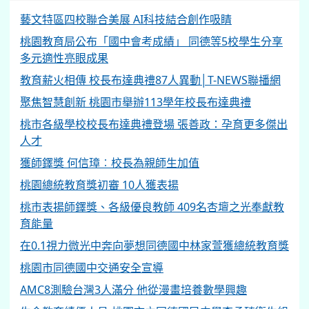
藝文特區四校聯合美展 AI科技結合創作吸睛
桃園教育局公布「國中會考成績」 同德等5校學生分享
多元適性亮眼成果
教育薪火相傳 校長布達典禮87人異動│T-NEWS聯播網
聚焦智慧創新 桃園市舉辦113學年校長布達典禮
桃市各級學校校長布達典禮登場 張善政：孕育更多傑出
人才
獲師鐸獎 何信璋︰校長為親師生加值
桃園總統教育獎初審 10人獲表揚
桃市表揚師鐸獎、各級優良教師 409名杏壇之光奉獻教
育能量
在0.1視力微光中奔向夢想同德國中林家萱獲總統教育獎
桃園市同德國中交通安全宣導
AMC8測驗台灣3人滿分 他從漫畫培養數學興趣