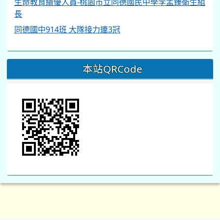
生命教育績優人員-桃園市立同德國民中學李孟臻衛生組
長
同德國中914班 大隊接力連3冠
本站QRCode