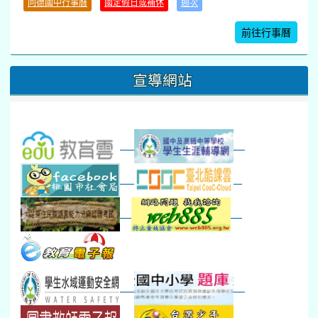
同德國中行事曆
國定假日或補休
週次
暑期輔導課結束
暑期體育育樂營結束
前往行事曆
16
17
18
19
20
21
22
桃園市運動會
宣導網站
弦樂團暑訓
數感實驗夏令營(整天)
23
24
25
26
27
28
29
打擊樂團暑訓
新生智力測驗補測(...
下午-新進教師研習
教師備課會議
新生訓練(整天)
新生訓練(~12:00)
下午-校務會議14:00-16
八九年級返校8-9
防災演練工作分配及..
30
31
1
2
3
4
5
本週_健康檢查週
各班器材負責人訓練
發放班級書箱及晨讀...
技藝教育學程說明會...
12:30幹部訓練
七年級新生健檢
桃園市語文競賽
本週_友善校園週
收學生證、換補教科...
晨讀1
技藝1
本週_圖書館開放借...
開學日
晨讀2
本週_新書展
班週
第一週
超額比序暨免試入學..