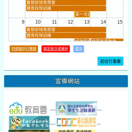
暑期排球育樂營
體育校隊訓練
第一次課發會 (12:30~)
9
10
11
12
13
14
15
暑期排球育樂營
體育校隊訓練
城鎮韌性(防空)演習
桃園市運動會
學習扶助課程結束
同德國中行事曆
國定假日或補休
週次
暑期輔導課結束
暑期體育育樂營結束
前往行事曆
16
17
18
19
20
21
22
桃園市運動會
宣導網站
弦樂團暑訓
數感實驗夏令營(整天)
23
24
25
26
27
28
29
打擊樂團暑訓
新生智力測驗補測(...
下午-新進教師研習
教師備課會議
新生訓練(整天)
新生訓練(~12:00)
下午-校務會議14:00-16
八九年級返校8-9
防災演練工作分配及..