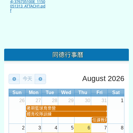
4) 376735100E_1150
051313_ATTACH1.pd
f
同德行事曆
August 2026
今天
Sun
Mon
Tue
Wed
Thu
Fri
Sat
26
27
28
29
30
31
1
暑期籃球育樂營
體育校隊訓練
任課教師抽籤 (12:30~).
2
3
4
5
6
7
8