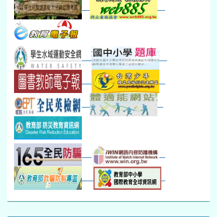
30
31
1
2
3
4
5
本週_健康檢查週
各班器材負責人訓練
發放班級書箱及晨讀...
技藝教育學程說明會...
12:30幹部訓練
七年級新生健檢
桃園市語文競賽
本週_友善校園週
收學生證、換補教科...
晨讀1
技藝1
本週_圖書館開放借...
開學日
晨讀2
本週_新書展
班週
第一週
超額比序暨免試入學..