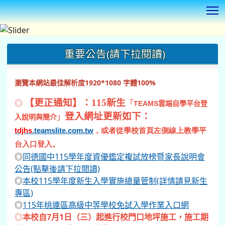
T
:::
重要公告(請下拉閱讀)
瀏覽本網站最佳解析度1920*1080 字體100%
◎
【更正通知】：115新生
「
TEAMS
雲端自學平台登
登入網址更新如下：
」
入說明與簡介
tdjhs
.teamslite.com.tw
，或者從學校首頁左側線上教學平
台入口登入。
◎
同德國中115學年度資優鑑定複試放榜暨家長說明會
公告(點擊後請下拉閱讀)
◎
本校115學年度新生入學實施總量管制(詳情請見新生
專區)
◎
115年桃連區高級中等學校免試入學作業入口網
◎
本校自7月1日（三）起進行校門口地坪施工，施工期