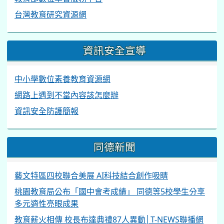
台灣教育研究資源網
資訊安全宣導
中小學數位素養教育資源網
網路上遇到不當內容該怎麼辦
資訊安全防護簡報
同德新聞
藝文特區四校聯合美展 AI科技結合創作吸睛
桃園教育局公布「國中會考成績」 同德等5校學生分享
多元適性亮眼成果
教育薪火相傳 校長布達典禮87人異動│T-NEWS聯播網