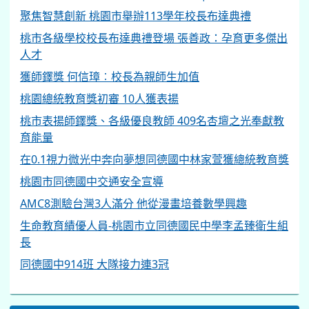
聚焦智慧創新 桃園市舉辦113學年校長布達典禮
桃市各級學校校長布達典禮登場 張善政：孕育更多傑出
人才
獲師鐸獎 何信璋︰校長為親師生加值
桃園總統教育獎初審 10人獲表揚
桃市表揚師鐸獎、各級優良教師 409名杏壇之光奉獻教
育能量
在0.1視力微光中奔向夢想同德國中林家萱獲總統教育獎
桃園市同德國中交通安全宣導
AMC8測驗台灣3人滿分 他從漫畫培養數學興趣
生命教育績優人員-桃園市立同德國民中學李孟臻衛生組
長
同德國中914班 大隊接力連3冠