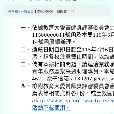
教學組
-
一般公告
| 2026-06-03 | 點閱數： 44
一、
依據教育大愛菁師獎評審委員會115
11500000011號函及本局115年5
14號函賡續辦理。
二、
遴薦日期自即日起至115年7月6
憑，請各校注意截止時間，以維
三、
倘有本案相關問題，請逕洽業務
青年服務處樂采鷾助理專員，聯絡電話：
462，電子信箱：180207 @cyc.t
四、
檢附教育大愛菁師獎評審委員會
薦表等相關資料各1份，或至救國團全
//
http://www.cyc.org.tw/activity
活動下載使用。