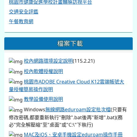
桃園市健康促進學校計畫輔導訪視平台
交通安全評鑑
午餐教育網
檔案下載
校內網路環境設定說明
(115.2.21)
校內軟體授權說明
桃園市ADOBE Creative Cloud K12雲端帳號大
量授權簡易操作說明
教學設備使用說明
Windows
無線網路eduroam設定批次檔
(只要有
修改密碼,都要重新執行"刪除".bat後再"新增".bat)(務
必"完全解壓縮"至"桌面"或"C:\"下執行)
MAC及iOS、安卓手機設定eduroam操作手冊