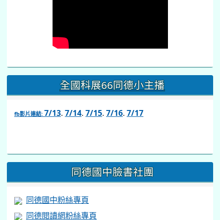
全國科展66同德小主播
7/13
.
7/14
.
7/15
.
7/16
.
7/17
fb影片連結:
link
to
https://www.facebook.com/share/v/1BsLSkstia/
同德國中臉書社團
同德國中粉絲專頁
同德閱讀網粉絲專頁