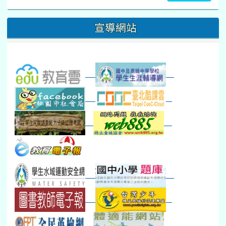
16
17
18
19
20
21
22
桃園市運動會
宣導網站
弦樂團暑訓
數感實驗夏令營(整天)
23
24
25
26
27
28
29
打擊樂團暑訓
新生智力測驗補測(...
下午-新進教師研習
教師備課會議
新生訓練(整天)
新生訓練(~12:00)
下午-校務會議14:00-16
八九年級返校8-9
防災演練工作分配及..
30
31
1
2
3
4
5
本週_健康檢查週
各班器材負責人訓練
發放班級書箱及晨讀...
技藝教育學程說明會...
12:30幹部訓練
七年級新生健檢
桃園市語文競賽
本週_友善校園週
收學生證、換補教科...
晨讀1
技藝1
本週_圖書館開放借...
開學日
晨讀2
本週_新書展
班週
第一週
超額比序暨免試入學..