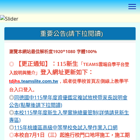
T
:::
重要公告(請下拉閱讀)
瀏覽本網站最佳解析度1920*1080 字體100%
◎
【更正通知】：115新生
「
TEAMS
雲端自學平台登
登入網址更新如下：
」
入說明與簡介
tdjhs
.teamslite.com.tw
，或者從學校首頁左側線上教學平
台入口登入。
◎
同德國中115學年度資優鑑定複試放榜暨家長說明會
公告(點擊後請下拉閱讀)
◎
本校115學年度新生入學實施總量管制(詳情請見新生
專區)
◎
115年桃連區高級中等學校免試入學作業入口網
◎
本校自7月1日（三）起進行校門口地坪施工，施工期