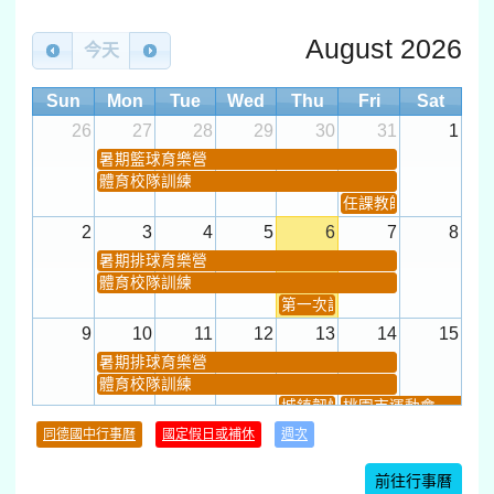
August 2026
今天
Sun
Mon
Tue
Wed
Thu
Fri
Sat
26
27
28
29
30
31
1
暑期籃球育樂營
體育校隊訓練
任課教師抽籤 (12:30~).
2
3
4
5
6
7
8
暑期排球育樂營
體育校隊訓練
第一次課發會 (12:30~)
9
10
11
12
13
14
15
暑期排球育樂營
體育校隊訓練
城鎮韌性(防空)演習
桃園市運動會
學習扶助課程結束
同德國中行事曆
國定假日或補休
週次
暑期輔導課結束
暑期體育育樂營結束
前往行事曆