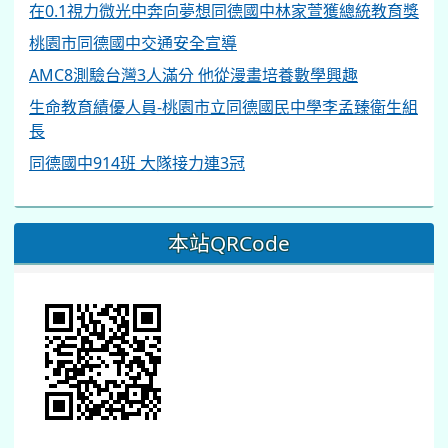
在0.1視力微光中奔向夢想同德國中林家萱獲總統教育獎
桃園市同德國中交通安全宣導
AMC8測驗台灣3人滿分 他從漫畫培養數學興趣
生命教育績優人員-桃園市立同德國民中學李孟臻衛生組
長
同德國中914班 大隊接力連3冠
本站QRCode