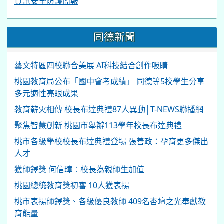
資訊安全防護簡報
同德新聞
藝文特區四校聯合美展 AI科技結合創作吸睛
桃園教育局公布「國中會考成績」 同德等5校學生分享
多元適性亮眼成果
教育薪火相傳 校長布達典禮87人異動│T-NEWS聯播網
聚焦智慧創新 桃園市舉辦113學年校長布達典禮
桃市各級學校校長布達典禮登場 張善政：孕育更多傑出
人才
獲師鐸獎 何信璋︰校長為親師生加值
桃園總統教育獎初審 10人獲表揚
桃市表揚師鐸獎、各級優良教師 409名杏壇之光奉獻教
育能量