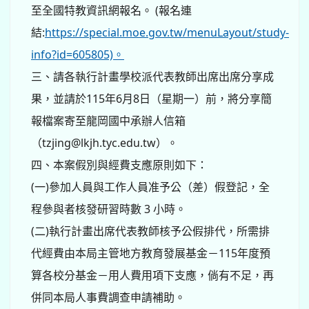
至全國特教資訊網報名。 (報名連
結:
https://special.moe.gov.tw/menuLayout/study-
info?id=605805)。
三、請各執行計畫學校派代表教師出席出席分享成
果，並請於115年6月8日（星期一）前，將分享簡
報檔案寄至龍岡國中承辦人信箱
（tzjing@lkjh.tyc.edu.tw）。
四、本案假別與經費支應原則如下：
(一)參加人員與工作人員准予公（差）假登記，全
程參與者核發研習時數 3 小時。
(二)執行計畫出席代表教師核予公假排代，所需排
代經費由本局主管地方教育發展基金－115年度預
算各校分基金－用人費用項下支應，倘有不足，再
併同本局人事費調查申請補助。