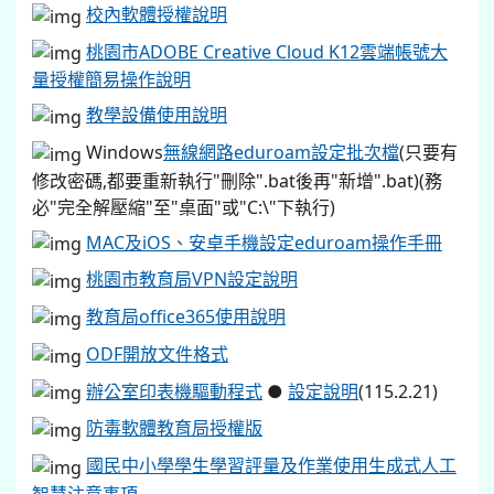
校內軟體授權說明
桃園市ADOBE Creative Cloud K12雲端帳號大
量授權簡易操作說明
教學設備使用說明
Windows
無線網路eduroam設定批次檔
(只要有
修改密碼,都要重新執行"刪除".bat後再"新增".bat)(務
必"完全解壓縮"至"桌面"或"C:\"下執行)
MAC及iOS、安卓手機設定eduroam操作手冊
桃園市教育局VPN設定說明
教育局office365使用說明
ODF開放文件格式
辦公室印表機驅動程式
●
設定說明
(115.2.21)
防毒軟體教育局授權版
國民中小學學生學習評量及作業使用生成式人工
智慧注意事項