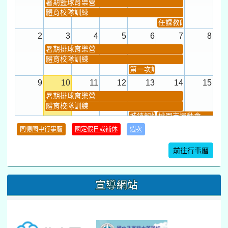
暑期籃球育樂營
體育校隊訓練
任課教師抽籤 (12:30~).
2
3
4
5
6
7
8
暑期排球育樂營
體育校隊訓練
第一次課發會 (12:30~)
9
10
11
12
13
14
15
暑期排球育樂營
體育校隊訓練
城鎮韌性(防空)演習
桃園市運動會
學習扶助課程結束
同德國中行事曆
國定假日或補休
週次
暑期輔導課結束
暑期體育育樂營結束
前往行事曆
16
17
18
19
20
21
22
桃園市運動會
宣導網站
弦樂團暑訓
數感實驗夏令營(整天)
23
24
25
26
27
28
29
打擊樂團暑訓