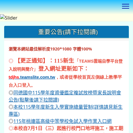
T
:::
重要公告(請下拉閱讀)
瀏覽本網站最佳解析度1920*1080 字體100%
◎
【更正通知】：115新生
「
TEAMS
雲端自學平台登
登入網址更新如下：
」
入說明與簡介
tdjhs
.teamslite.com.tw
，或者從學校首頁左側線上教學平
台入口登入。
◎
同德國中115學年度資優鑑定複試放榜暨家長說明會
公告(點擊後請下拉閱讀)
◎
本校115學年度新生入學實施總量管制(詳情請見新生
專區)
◎
115年桃連區高級中等學校免試入學作業入口網
◎
本校自7月1日（三）起進行校門口地坪施工，施工期