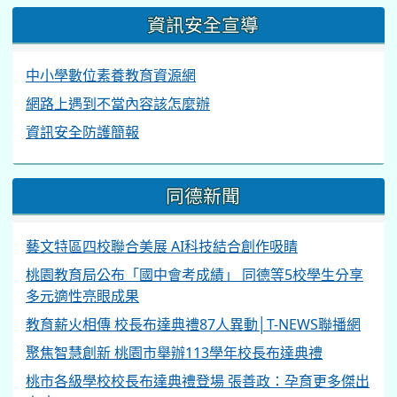
資訊安全宣導
中小學數位素養教育資源網
網路上遇到不當內容該怎麼辦
資訊安全防護簡報
同德新聞
藝文特區四校聯合美展 AI科技結合創作吸睛
桃園教育局公布「國中會考成績」 同德等5校學生分享
多元適性亮眼成果
教育薪火相傳 校長布達典禮87人異動│T-NEWS聯播網
聚焦智慧創新 桃園市舉辦113學年校長布達典禮
桃市各級學校校長布達典禮登場 張善政：孕育更多傑出