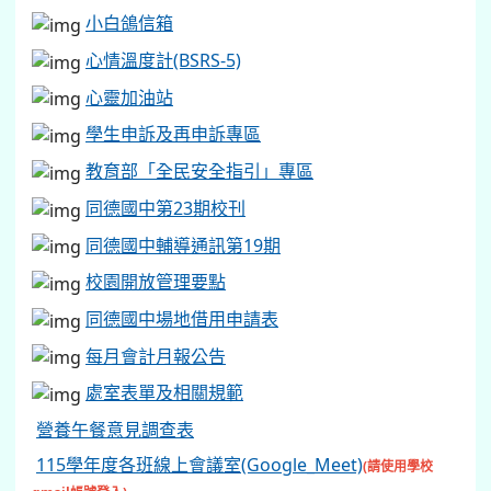
小白鴿信箱
心情溫度計(BSRS-5)
心靈加油站
學生申訴及再申訴專區
教育部「全民安全指引」專區
同德國中第23期校刊
同德國中輔導通訊第19期
校園開放管理要點
同德國中場地借用申請表
每月會計月報公告
處室表單及相關規範
營養午餐意見調查表
115學年度各班線上會議室(Google_Meet)
(請使用學校