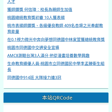
人才
獲師鐸獎 何信璋︰校長為親師生加值
桃園總統教育獎初審 10人獲表揚
桃市表揚師鐸獎、各級優良教師 409名杏壇之光奉獻教
育能量
在0.1視力微光中奔向夢想同德國中林家萱獲總統教育獎
桃園市同德國中交通安全宣導
AMC8測驗台灣3人滿分 他從漫畫培養數學興趣
生命教育績優人員-桃園市立同德國民中學李孟臻衛生組
長
同德國中914班 大隊接力連3冠
本站QRCode