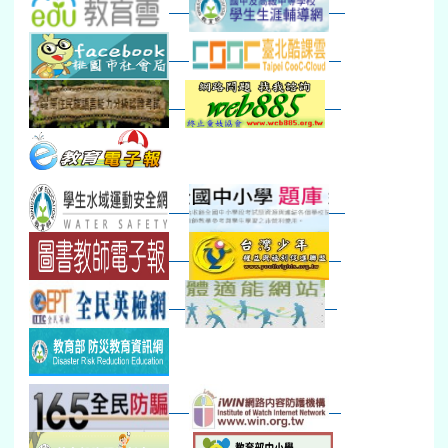
新生智力測驗補測(...
下午-新進教師研習
教師備課會議
新生訓練(整天)
新生訓練(~12:00)
下午-校務會議14:00-16
八九年級返校8-9
防災演練工作分配及..
30
31
1
2
3
4
5
本週_健康檢查週
各班器材負責人訓練
發放班級書箱及晨讀...
技藝教育學程說明會...
12:30幹部訓練
七年級新生健檢
桃園市語文競賽
本週_友善校園週
收學生證、換補教科...
晨讀1
技藝1
本週_圖書館開放借...
開學日
晨讀2
本週_新書展
班週
第一週
超額比序暨免試入學..