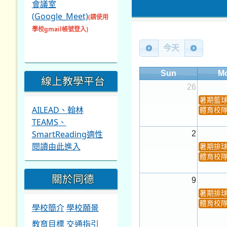
會議室
(Google_Meet)
(請使用
學校gmail帳號登入)
今天
Sun
M
線上教學平台
26
暑期籃
AILEAD、翰林
體育校
TEAMS、
SmartReading適性
2
閱讀由此進入
暑期排
體育校
關於同德
9
暑期排
體育校
學校簡介
學校願景
教育目標
交通指引