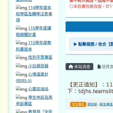
暫不對外開放。造成不便
◎本校書包將改版，於1
114學年度本
校學區及轉學注意事
項
115學年度課
程總體計畫
115學年度教
▶ 點擊展開 / 收合
科書版本
性別平等專區
小白鴿信箱
本站消息
分月
心情溫度計
(BSRS-5)
【更正通知】：1
心靈加油站
下：tdjhs.tea
學生申訴及再
申訴專區
資訊組
-
新生專區
新生專區
教育部「全民