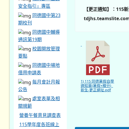
安全指引」專區
【更正通知】：115
同德國中第23
tdjhs.teamsl
期校刊
同德國中輔導
通訊第19期
校園開放管理
要點
同德國中場地
借用申請表
1) 115 同德暑假自學
每月會計月報
通知單(暑假+積分)_
公告
新生-更正網址.pdf
處室表單及相
關規範
營養午餐意見調查表
115學年度各班線上