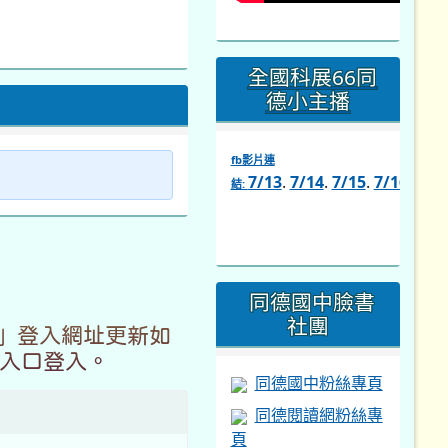
全國科展66同
德小主播
fb影片連
7/13
.
7/14
.
7/15
.
7/16
.
7/1
結:
link
to
https://www.facebook.com/s
同德國中臉書
社團
介」登入網址更新如
平台入口登入。
同德國中粉絲專頁
同德閱讀網粉絲專
頁