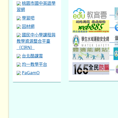
桃園市國中英語學
習網
學習吧
因材網
國民中小學課程與
教學資源整合平臺
（CIRN）
台北酷課雲
均一教學平台
PaGamO