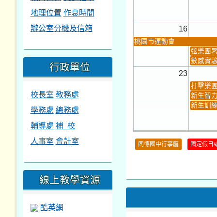
地理位置
作息時間
辦公室分機及信箱
16
桃園市運動會
弦樂團
數感實驗
行政單位
23
打擊樂
校長室
教務處
新生智力
新生訓練
學務處
總務處
輔導處
補 校
30
人事室
會計室
同德國中行事曆
國定假日
本週_健康檢查週
各班器
本週_友善校園週
收學生證
本週_圖書館開放借...
開學日
線上教學資源
本週_新書展
第一週
酷英網