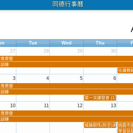
同德行事曆
on
Tue
Wed
Thu
F
27
28
29
30
球育樂營
隊訓練
任課教師抽
3
4
5
6
球育樂營
隊訓練
第一次課發會 (12:30~)
10
11
12
13
球育樂營
隊訓練
城鎮韌性(防空)演習
桃園市
學習扶