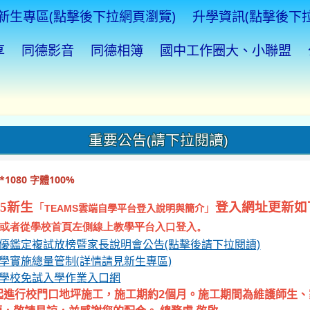
新生專區(點擊後下拉網頁瀏覽)
升學資訊(點擊後下
享
同德影音
同德相簿
國中工作圈大、小聯盟
重要公告(請下拉閱讀)
1080 字體100%
5新生
登入網址更新如
「
」
TEAMS
雲端自學平台登入說明與簡介
或者從學校首頁左側線上教學平台入口登入。
資優鑑定複試放榜暨家長說明會公告(點擊後請下拉閱讀)
入學實施總量管制(詳情請見新生專區)
等學校免試入學作業入口網
起進行校門口地坪施工，施工期約2個月。施工期間為維護師生