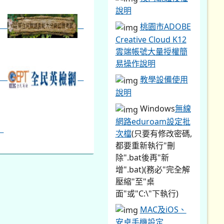
說明
桃園市ADOBE
Creative Cloud K12
雲端帳號大量授權簡
易操作說明
教學設備使用
說明
Windows
無線
網路eduroam設定批
次檔
(只要有修改密碼,
都要重新執行"刪
除".bat後再"新
增".bat)(務必"完全解
壓縮"至"桌
面"或"C:\"下執行)
MAC及iOS、
安卓手機設定