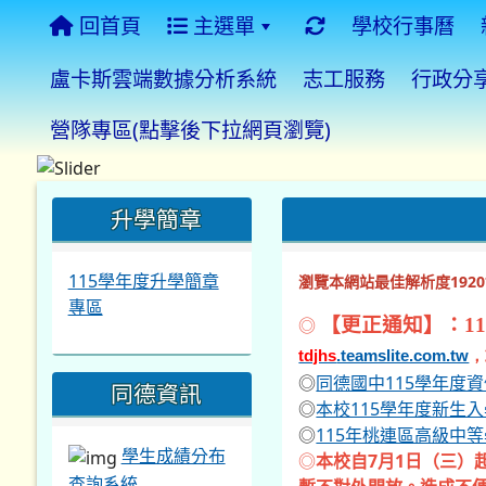
回首頁
主選單
學校行事曆
盧卡斯雲端數據分析系統
志工服務
行政分
營隊專區(點擊後下拉網頁瀏覽)
:::
:::
:::
升學簡章
115學年度升學簡章
瀏覽本網站最佳解析度1920*
專區
◎
【更正通知】：11
tdjhs
.teamslite.com.tw
，
◎
同德國中115學年度
同德資訊
◎
本校115學年度新生
◎
115年桃連區高級中
學生成績分布
◎
本校自7月1日（三）
查詢系統