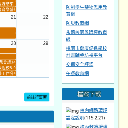
導課結束
防制學生藥物濫用教
育育樂營結束
育網
21
22
防災教育網
永續校園與環境教育
網
28
29
桃園市健康促進學校
計畫輔導訪視平台
會議14:00-16...
交通安全評鑑
返校8-9
午餐教育網
工作分配及...
4
5
新生健檢
桃園市語文競賽複決...
檔案下載
前往行事曆
校內網路環境
暨免試入學...
設定說明
(115.2.21)
校內軟體授權