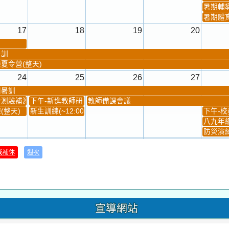
暑期輔
暑期體
17
18
19
20
暑訓
夏令營(整天)
24
25
26
27
團暑訓
測驗補測(...
下午-新進教師研習
教師備課會議
(整天)
新生訓練(~12:00)
下午-校務
八九年級
防災演練
31
1
2
3
或補休
週次
材負責人訓練
發放班級書箱及晨讀...
技藝教育學程說明會...
12:30幹部訓練
七年級
、換補教科...
晨讀1
技藝1
晨讀2
班週
超額比序
宣導網站