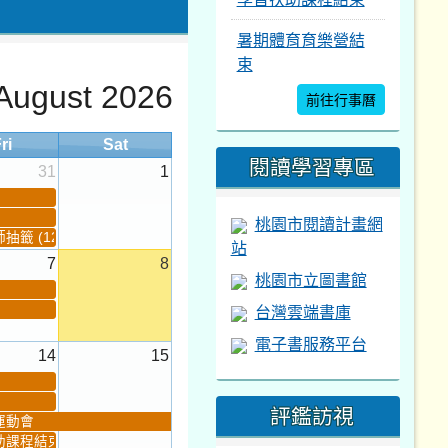
暑期體育育樂營結
束
August 2026
前往行事曆
ri
Sat
閱讀學習專區
31
1
桃園市閱讀計畫網
籤 (12:30~)...
站
7
8
桃園市立圖書館
台灣雲端書庫
電子書服務平台
14
15
評鑑訪視
運動會
助課程結束