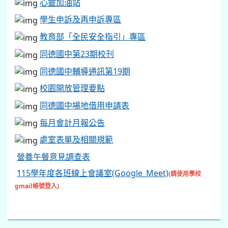
心靈加油站
學生申訴及再申訴專區
教育部「全民安全指引」專區
同德國中第23期校刊
同德國中輔導通訊第19期
校園開放管理要點
同德國中場地借用申請表
每月會計月報公告
處室表單及相關規範
營養午餐意見調查表
115學年度各班線上會議室(Google_Meet)
(請使用學校
gmail帳號登入)