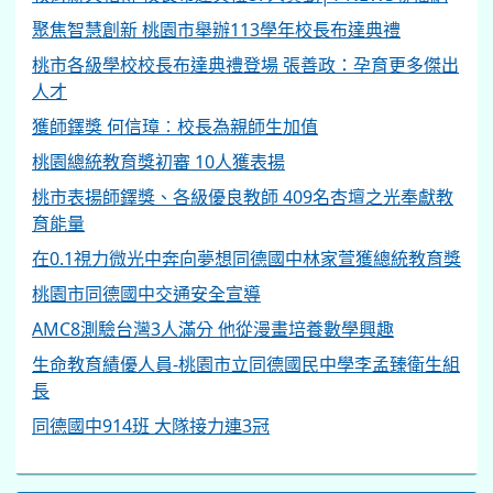
聚焦智慧創新 桃園市舉辦113學年校長布達典禮
桃市各級學校校長布達典禮登場 張善政：孕育更多傑出
人才
獲師鐸獎 何信璋︰校長為親師生加值
桃園總統教育獎初審 10人獲表揚
桃市表揚師鐸獎、各級優良教師 409名杏壇之光奉獻教
育能量
在0.1視力微光中奔向夢想同德國中林家萱獲總統教育獎
桃園市同德國中交通安全宣導
AMC8測驗台灣3人滿分 他從漫畫培養數學興趣
生命教育績優人員-桃園市立同德國民中學李孟臻衛生組
長
同德國中914班 大隊接力連3冠