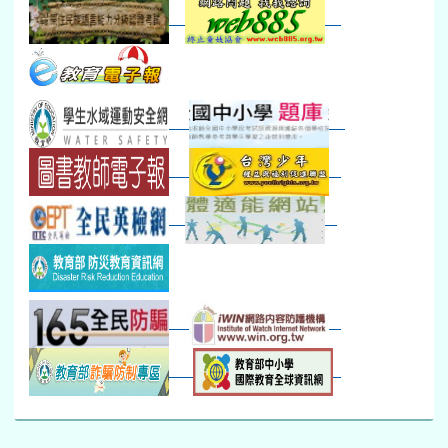
30
31
1
2
3
4
5
本週_健康檢查週
各班器材負責人訓練
發放班級書箱及晨讀...
技藝教育學程說明會...
12:30幹部訓練
七年級新生健檢
桃園市語文競賽
本週_友善校園週
收學生證、換補教科...
晨讀1
技藝1
本週_圖書館開放借...
開學日
晨讀2
本週_新書展
班週
第一週
超額比序暨免試入學..