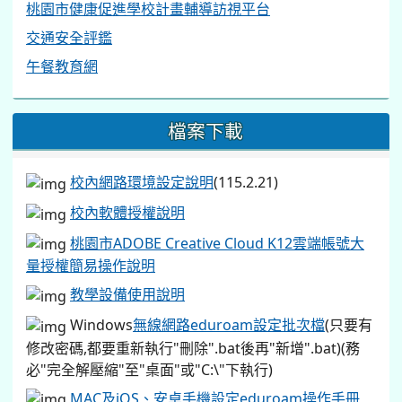
桃園市健康促進學校計畫輔導訪視平台
交通安全評鑑
午餐教育網
檔案下載
校內網路環境設定說明
(115.2.21)
校內軟體授權說明
桃園市ADOBE Creative Cloud K12雲端帳號大
量授權簡易操作說明
教學設備使用說明
Windows
無線網路eduroam設定批次檔
(只要有
修改密碼,都要重新執行"刪除".bat後再"新增".bat)(務
必"完全解壓縮"至"桌面"或"C:\"下執行)
MAC及iOS、安卓手機設定eduroam操作手冊