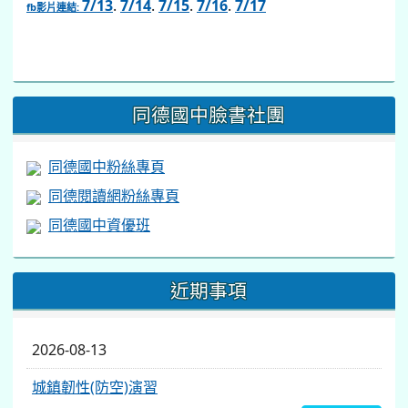
7/13
.
7/14
.
7/15
.
7/16
.
7/17
fb影片連結:
link
to
https://www.facebook.com/share/v/1BsLSkstia/
同德國中臉書社團
同德國中粉絲專頁
同德閱讀網粉絲專頁
同德國中資優班
近期事項
2026-08-13
城鎮韌性(防空)演習