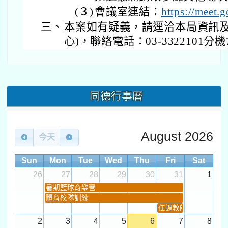
(３)
會議室連結：
https://meet.
三、
本案如有疑義，請逕洽本局資訊及
心)，聯絡電話：03-3322101分機7
同德行事曆
August 2026
今天
Sun
Mon
Tue
Wed
Thu
Fri
Sat
26
27
28
29
30
31
1
暑期籃球育樂營
體育校隊訓練
任課教師抽籤 (12:30~).
2
3
4
5
6
7
8