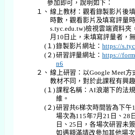
參加即可，說明如下：
１、
線上教材：觀看錄製影片後填
時數，觀看影片及填寫評量時
s.tyc.edu.tw)檢視雲端資
月10日止，未填寫評量者，
(１)
錄製影片網址：
https://s.t
(２)
研習評量網址：
https://fo
n6
２、
線上研習：以Google Me
教材不同，對於此課程有興
(１)
課程名稱：AI浪潮下的法
維。
(２)
研習共6梯次時間皆為下午1
場次為115年7月21日、28
日、25日，各場次研習未
如遇額滿請改參加其他場次