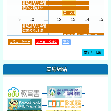
暑期排球育樂營
體育校隊訓練
第一次課發會 (12:30~)
9
10
11
12
13
14
15
暑期排球育樂營
體育校隊訓練
城鎮韌性(防空)演習
桃園市運動會
學習扶助課程結束
同德國中行事曆
國定假日或補休
週次
暑期輔導課結束
暑期體育育樂營結束
前往行事曆
16
17
18
19
20
21
22
桃園市運動會
宣導網站
弦樂團暑訓
數感實驗夏令營(整天)
23
24
25
26
27
28
29
打擊樂團暑訓
新生智力測驗補測(...
下午-新進教師研習
教師備課會議
新生訓練(整天)
新生訓練(~12:00)
下午-校務會議14:00-16
八九年級返校8-9
防災演練工作分配及..