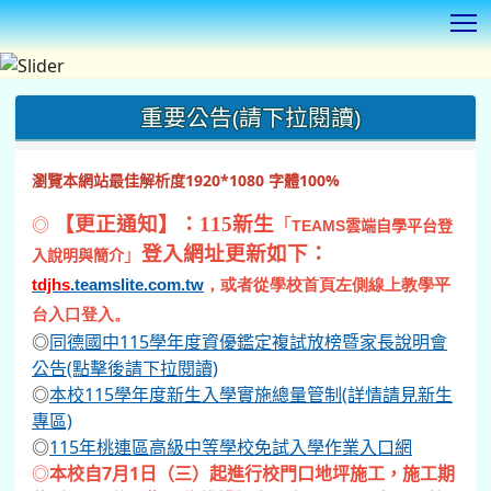
T
:::
重要公告(請下拉閱讀)
瀏覽本網站最佳解析度1920*1080 字體100%
◎
【更正通知】：115新生
「
TEAMS
雲端自學平台登
登入網址更新如下：
」
入說明與簡介
tdjhs
.teamslite.com.tw
，或者從學校首頁左側線上教學平
台入口登入。
◎
同德國中115學年度資優鑑定複試放榜暨家長說明會
公告(點擊後請下拉閱讀)
◎
本校115學年度新生入學實施總量管制(詳情請見新生
專區)
◎
115年桃連區高級中等學校免試入學作業入口網
◎
本校自7月1日（三）起進行校門口地坪施工，施工期