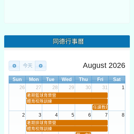
同德行事曆
August 2026
今天
Sun
Mon
Tue
Wed
Thu
Fri
Sat
26
27
28
29
30
31
1
暑期籃球育樂營
體育校隊訓練
任課教師抽籤 (12:30~).
2
3
4
5
6
7
8
暑期排球育樂營
體育校隊訓練