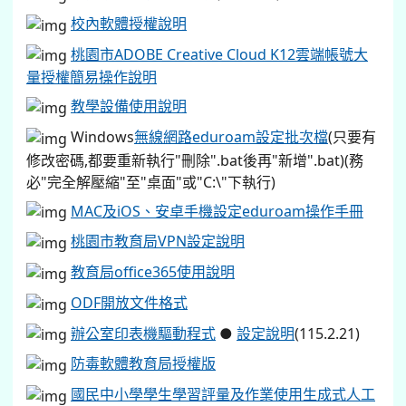
校內軟體授權說明
桃園市ADOBE Creative Cloud K12雲端帳號大
量授權簡易操作說明
教學設備使用說明
Windows
無線網路eduroam設定批次檔
(只要有
修改密碼,都要重新執行"刪除".bat後再"新增".bat)(務
必"完全解壓縮"至"桌面"或"C:\"下執行)
MAC及iOS、安卓手機設定eduroam操作手冊
桃園市教育局VPN設定說明
教育局office365使用說明
ODF開放文件格式
辦公室印表機驅動程式
●
設定說明
(115.2.21)
防毒軟體教育局授權版
國民中小學學生學習評量及作業使用生成式人工