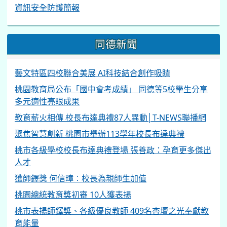
資訊安全防護簡報
同德新聞
藝文特區四校聯合美展 AI科技結合創作吸睛
桃園教育局公布「國中會考成績」 同德等5校學生分享
多元適性亮眼成果
教育薪火相傳 校長布達典禮87人異動│T-NEWS聯播網
聚焦智慧創新 桃園市舉辦113學年校長布達典禮
桃市各級學校校長布達典禮登場 張善政：孕育更多傑出
人才
獲師鐸獎 何信璋︰校長為親師生加值
桃園總統教育獎初審 10人獲表揚
桃市表揚師鐸獎、各級優良教師 409名杏壇之光奉獻教
育能量