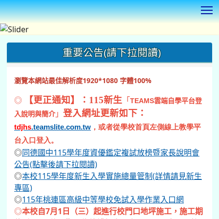
T
:::
重要公告(請下拉閱讀)
瀏覽本網站最佳解析度1920*1080 字體100%
◎
【更正通知】：115新生
「
TEAMS
雲端自學平台登
登入網址更新如下：
」
入說明與簡介
tdjhs
.teamslite.com.tw
，或者從學校首頁左側線上教學平
台入口登入。
◎
同德國中115學年度資優鑑定複試放榜暨家長說明會
公告(點擊後請下拉閱讀)
◎
本校115學年度新生入學實施總量管制(詳情請見新生
專區)
◎
115年桃連區高級中等學校免試入學作業入口網
◎
本校自7月1日（三）起進行校門口地坪施工，施工期