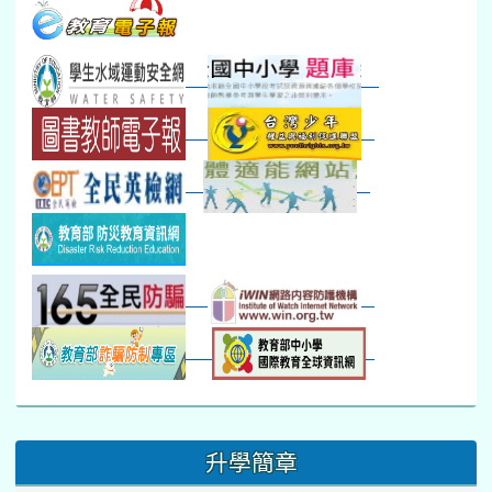
本週_友善校園週
收學生證、換補教科...
晨讀1
技藝1
本週_圖書館開放借...
開學日
晨讀2
本週_新書展
班週
第一週
超額比序暨免試入學..
:::
升學簡章