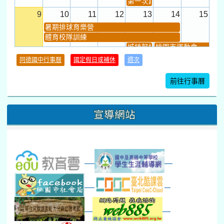
第一次課發會 (12:30~)
9
10
11
12
13
14
15
暑期排球育樂營
體育校隊訓練
城鎮韌性(防空)演習
桃園市運動會
學習扶助課程結束
同德國中行事曆
國定假日或補休
週次
暑期輔導課結束
暑期體育育樂營結束
前往行事曆
16
17
18
19
20
21
22
桃園市運動會
宣導網站
弦樂團暑訓
數感實驗夏令營(整天)
23
24
25
26
27
28
29
打擊樂團暑訓
新生智力測驗補測(...
下午-新進教師研習
教師備課會議
新生訓練(整天)
新生訓練(~12:00)
下午-校務會議14:00-16
八九年級返校8-9
防災演練工作分配及..
30
31
1
2
3
4
5
本週_健康檢查週
各班器材負責人訓練
發放班級書箱及晨讀...
技藝教育學程說明會...
12:30幹部訓練
七年級新生健檢
桃園市語文競賽