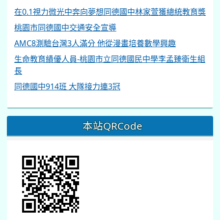
在0.1視力微光中奔向夢想同德國中林家萱獲總統教育獎
桃園市同德國中交通安全宣導
AMC8測驗台灣3人滿分 他從漫畫培養數學興趣
生命教育績優人員-桃園市立同德國民中學李孟臻衛生組
長
同德國中914班 大隊接力連3冠
本站QRCode