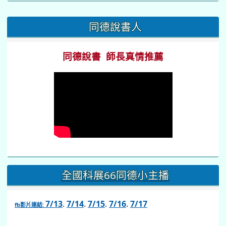
:::
同德說書人
同德說書 師長真情推薦
全國科展66同德小主播
7/13
.
7/14
.
7/15
.
7/16
.
7/17
fb影片連結:
link