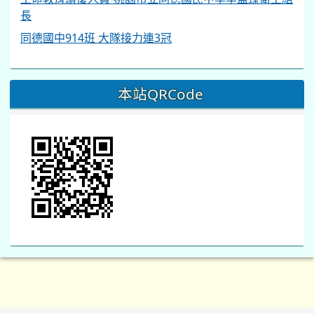
長
同德國中914班 大隊接力連3冠
本站QRCode