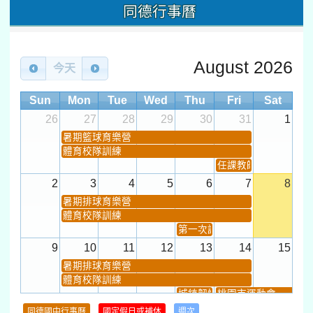
同德行事曆
August 2026
今天
Sun
Mon
Tue
Wed
Thu
Fri
Sat
26
27
28
29
30
31
1
暑期籃球育樂營
體育校隊訓練
任課教師抽籤 (12:30~).
2
3
4
5
6
7
8
暑期排球育樂營
體育校隊訓練
第一次課發會 (12:30~)
9
10
11
12
13
14
15
暑期排球育樂營
體育校隊訓練
城鎮韌性(防空)演習
桃園市運動會
學習扶助課程結束
同德國中行事曆
國定假日或補休
週次