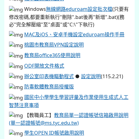
Windows
無線網路eduroam設定批次檔
(只要有
修改密碼,都要重新執行"刪除".bat後再"新增".bat)(務
必"完全解壓縮"至"桌面"或"C:\"下執行)
MAC及iOS、安卓手機設定eduroam操作手冊
桃園市教育局VPN設定說明
教育局office365使用說明
ODF開放文件格式
辦公室印表機驅動程式
●
設定說明
(115.2.21)
防毒軟體教育局授權版
國民中小學學生學習評量及作業使用生成式人工
智慧注意事項
【教職員工】
教育局單一認證帳號信箱啟用說明
(單一認證帳號@ms.tyc.edu.tw)
學生OPEN ID帳號啟用說明