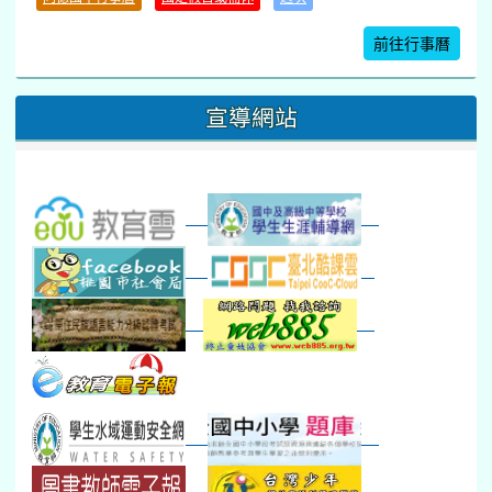
暑期輔導課結束
暑期體育育樂營結束
前往行事曆
16
17
18
19
20
21
22
桃園市運動會
宣導網站
弦樂團暑訓
數感實驗夏令營(整天)
23
24
25
26
27
28
29
打擊樂團暑訓
新生智力測驗補測(...
下午-新進教師研習
教師備課會議
新生訓練(整天)
新生訓練(~12:00)
下午-校務會議14:00-16
八九年級返校8-9
防災演練工作分配及..
30
31
1
2
3
4
5
本週_健康檢查週
各班器材負責人訓練
發放班級書箱及晨讀...
技藝教育學程說明會...
12:30幹部訓練
七年級新生健檢
桃園市語文競賽
本週_友善校園週
收學生證、換補教科...
晨讀1
技藝1
本週_圖書館開放借...
開學日
晨讀2
本週_新書展
班週
第一週
超額比序暨免試入學..