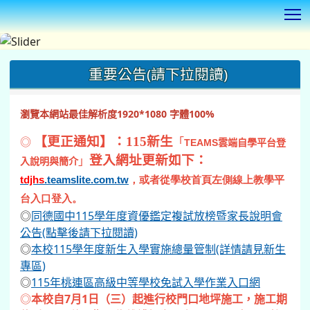
T
:::
重要公告(請下拉閱讀)
瀏覽本網站最佳解析度1920*1080 字體100%
◎
【更正通知】：115新生
「
TEAMS
雲端自學平台登
登入網址更新如下：
」
入說明與簡介
tdjhs
.teamslite.com.tw
，或者從學校首頁左側線上教學平
台入口登入。
◎
同德國中115學年度資優鑑定複試放榜暨家長說明會
公告(點擊後請下拉閱讀)
◎
本校115學年度新生入學實施總量管制(詳情請見新生
專區)
◎
115年桃連區高級中等學校免試入學作業入口網
◎
本校自7月1日（三）起進行校門口地坪施工，施工期