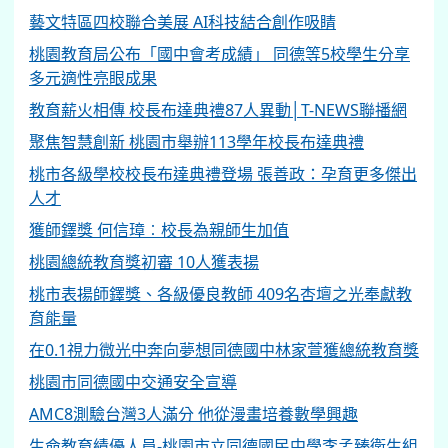
藝文特區四校聯合美展 AI科技結合創作吸睛
桃園教育局公布「國中會考成績」 同德等5校學生分享
多元適性亮眼成果
教育薪火相傳 校長布達典禮87人異動│T-NEWS聯播網
聚焦智慧創新 桃園市舉辦113學年校長布達典禮
桃市各級學校校長布達典禮登場 張善政：孕育更多傑出
人才
獲師鐸獎 何信璋︰校長為親師生加值
桃園總統教育獎初審 10人獲表揚
桃市表揚師鐸獎、各級優良教師 409名杏壇之光奉獻教
育能量
在0.1視力微光中奔向夢想同德國中林家萱獲總統教育獎
桃園市同德國中交通安全宣導
AMC8測驗台灣3人滿分 他從漫畫培養數學興趣
生命教育績優人員-桃園市立同德國民中學李孟臻衛生組