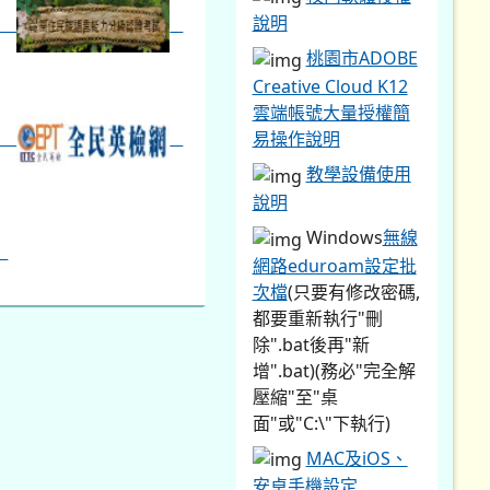
說明
桃園市ADOBE
Creative Cloud K12
雲端帳號大量授權簡
易操作說明
教學設備使用
說明
Windows
無線
網路eduroam設定批
次檔
(只要有修改密碼,
都要重新執行"刪
除".bat後再"新
增".bat)(務必"完全解
壓縮"至"桌
面"或"C:\"下執行)
MAC及iOS、
安卓手機設定