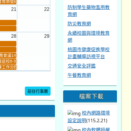
育育樂營結束
防制學生藥物濫用教
21
22
育網
防災教育網
永續校園與環境教育
28
29
網
桃園市健康促進學校
會議14:00-16...
計畫輔導訪視平台
返校8-9
交通安全評鑑
工作分配及...
午餐教育網
4
5
新生健檢
桃園市語文競賽複決...
前往行事曆
檔案下載
暨免試入學...
校內網路環境
設定說明
(115.2.21)
校內軟體授權