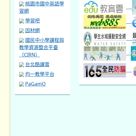
桃園市國中英語學
習網
學習吧
因材網
國民中小學課程與
教學資源整合平臺
（CIRN）
台北酷課雲
均一教學平台
PaGamO