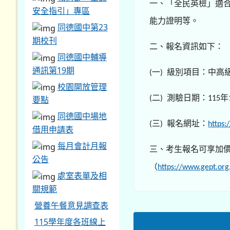
一、「全民英檢」適
安全指引」專區
能力證明等。
同德國中第23
期校刊
二、報名資訊如下：
同德國中輔導
通訊第19期
一
級別項目：中高
(
)
校園開放管理
二
測驗日期：
年
要點
(
)
115
同德國中場地
三
報名網址：
(
)
https:
借用申請表
每月會計月報
三、考生報名可享加
公告
（
https://www.gept.org
處室表單及相
關規範
營養午餐意見調查表
115學年度各班線上