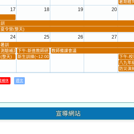
暑期體
17
18
19
20
暑訓
夏令營(整天)
24
25
26
27
團暑訓
測驗補測(...
下午-新進教師研習
教師備課會議
(整天)
新生訓練(~12:00)
下午-校務
八九年級
防災演練
31
1
2
3
或補休
週次
材負責人訓練
發放班級書箱及晨讀...
技藝教育學程說明會...
12:30幹部訓練
七年級
、換補教科...
晨讀1
技藝1
晨讀2
班週
超額比序
宣導網站