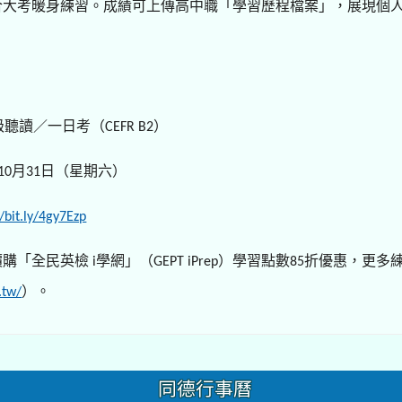
合大考暖身練習。成績可上傳高中職「學習歷程檔案」，展現個
級聽讀／一日考（
）
CEFR B2
月
日（星期六）
10
31
//bit.ly/4gy7Ezp
價購「全民英檢
學網」（
）學習點數
折優惠，更多
i
GEPT iPrep
85
）。
.tw/
同德行事曆