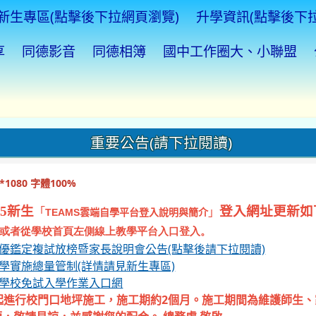
新生專區(點擊後下拉網頁瀏覽)
升學資訊(點擊後下
享
同德影音
同德相簿
國中工作圈大、小聯盟
重要公告(請下拉閱讀)
1080 字體100%
5新生
登入網址更新如
「
」
TEAMS
雲端自學平台登入說明與簡介
或者從學校首頁左側線上教學平台入口登入。
資優鑑定複試放榜暨家長說明會公告(點擊後請下拉閱讀)
入學實施總量管制(詳情請見新生專區)
等學校免試入學作業入口網
起進行校門口地坪施工，施工期約2個月。施工期間為維護師生