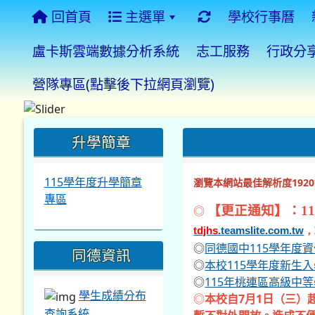
回首頁
主選單
學校行事曆
盧卡斯雲端數據分析系統
志工服務
行政分
營隊專區(點擊後下拉網頁瀏覽)
:::
:::
:::
升學簡章
115學年度升學簡章
瀏覽本網站最佳解析度1920*
專區
◎
【更正通知】：11
tdjhs
.teamslite.com.tw
，
◎
同德國中115學年度
同德資訊
◎
本校115學年度新生
◎
115年桃連區高級中
學生成績分布
◎
本校自7月1日（三）
查詢系統