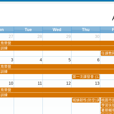
on
Tue
Wed
Thu
F
27
28
29
30
球育樂營
隊訓練
任課教師抽
3
4
5
6
球育樂營
隊訓練
第一次課發會 (12:30~)
10
11
12
13
球育樂營
隊訓練
城鎮韌性(防空)演習
桃園市
學習扶
暑期輔