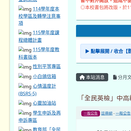
暫不對外開放。造成不便
◎本校書包將改版，於1
114學年度本
校學區及轉學注意事
項
115學年度課
程總體計畫
115學年度教
▶ 點擊展開 / 收合
科書版本
性別平等專區
小白鴿信箱
本站消息
分月
心情溫度計
(BSRS-5)
「全民英檢」中高
心靈加油站
學生申訴及再
註冊組
-
一般公告
一般公告
申訴專區
教育部「全民