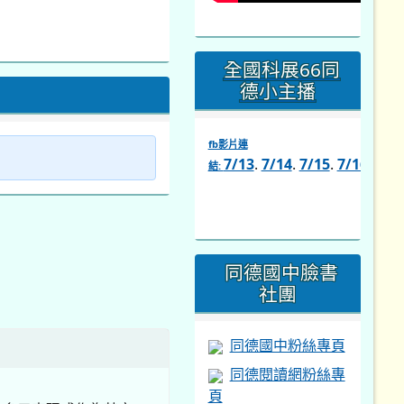
全國科展66同
德小主播
fb影片連
7/13
.
7/14
.
7/15
.
7/16
.
7/1
結:
link
to
https://www.facebook.com/s
同德國中臉書
社團
同德國中粉絲專頁
同德閱讀網粉絲專
頁