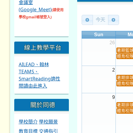
會議室
(Google_Meet)
(請使用
學校gmail帳號登入)
今天
Sun
M
26
線上教學平台
暑期籃
體育校
AILEAD、翰林
2
TEAMS、
SmartReading適性
暑期排
體育校
閱讀由此進入
9
關於同德
暑期排
體育校
學校簡介
學校願景
教育目標
交通指引