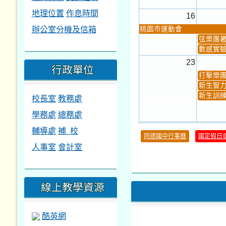
地理位置
作息時間
16
辦公室分機及信箱
桃園市運動會
弦樂團
數感實驗
23
行政單位
打擊樂
新生智力
新生訓練
校長室
教務處
學務處
總務處
30
輔導處
補 校
同德國中行事曆
國定假日
本週_健康檢查週
各班器
人事室
會計室
本週_友善校園週
收學生證
本週_圖書館開放借...
開學日
本週_新書展
第一週
線上教學資源
酷英網