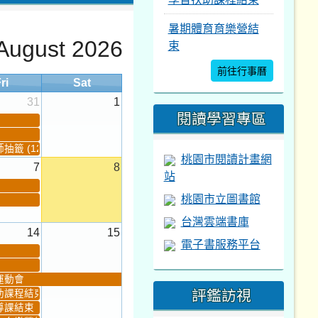
暑期體育育樂營結
August 2026
束
前往行事曆
ri
Sat
31
1
閱讀學習專區
籤 (12:30~)...
桃園市閱讀計畫網
7
8
站
桃園市立圖書館
台灣雲端書庫
14
15
電子書服務平台
運動會
評鑑訪視
助課程結束
導課結束