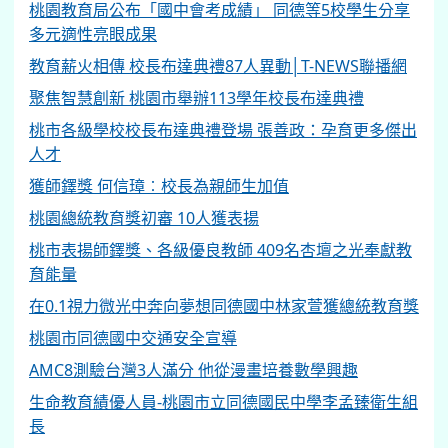
桃園教育局公布「國中會考成績」 同德等5校學生分享
多元適性亮眼成果
教育薪火相傳 校長布達典禮87人異動│T-NEWS聯播網
聚焦智慧創新 桃園市舉辦113學年校長布達典禮
桃市各級學校校長布達典禮登場 張善政：孕育更多傑出
人才
獲師鐸獎 何信璋︰校長為親師生加值
桃園總統教育獎初審 10人獲表揚
桃市表揚師鐸獎、各級優良教師 409名杏壇之光奉獻教
育能量
在0.1視力微光中奔向夢想同德國中林家萱獲總統教育獎
桃園市同德國中交通安全宣導
AMC8測驗台灣3人滿分 他從漫畫培養數學興趣
生命教育績優人員-桃園市立同德國民中學李孟臻衛生組
長