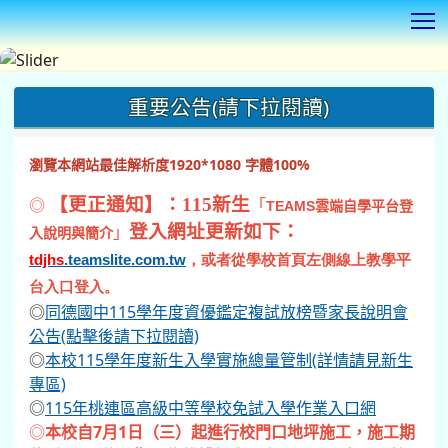
T
:::
重要公告(請下拉閱讀)
瀏覽本網站最佳解析度1920*1080 字體100%
◎
【更正通知】：115新生
「
TEAMS
雲端自學平台登
登入網址更新如下：
」
入說明與簡介
tdjhs
.teamslite.com.tw
，或者從學校首頁左側線上教學平
台入口登入。
◎
同德國中115學年度資優鑑定複試放榜暨家長說明會
公告(點擊後請下拉閱讀)
◎
本校115學年度新生入學實施總量管制(詳情請見新生
專區)
◎
115年桃連區高級中等學校免試入學作業入口網
◎
本校自7月1日（三）起進行校門口地坪施工，施工期