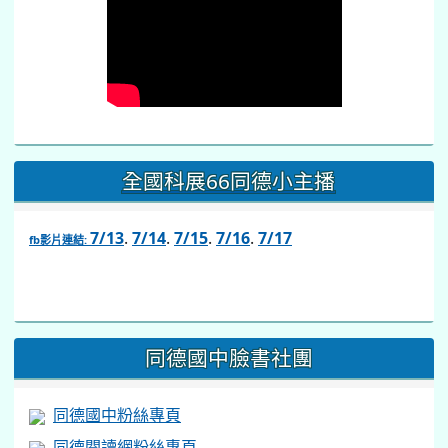
全國科展66同德小主播
7/13
.
7/14
.
7/15
.
7/16
.
7/17
fb影片連結:
link
to
https://www.facebook.com/share/v/1BsLSkstia/
同德國中臉書社團
同德國中粉絲專頁
同德閱讀網粉絲專頁