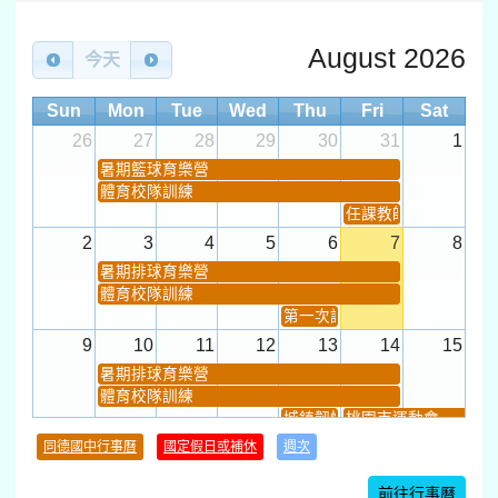
August 2026
今天
Sun
Mon
Tue
Wed
Thu
Fri
Sat
26
27
28
29
30
31
1
暑期籃球育樂營
體育校隊訓練
任課教師抽籤 (12:30~).
2
3
4
5
6
7
8
暑期排球育樂營
體育校隊訓練
第一次課發會 (12:30~)
9
10
11
12
13
14
15
暑期排球育樂營
體育校隊訓練
城鎮韌性(防空)演習
桃園市運動會
學習扶助課程結束
同德國中行事曆
國定假日或補休
週次
暑期輔導課結束
暑期體育育樂營結束
前往行事曆