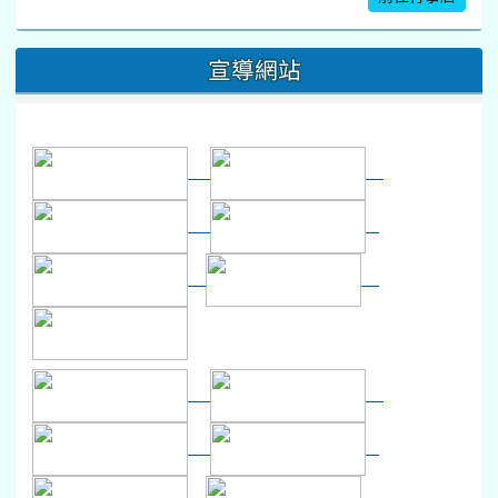
16
17
18
19
20
21
22
桃園市運動會
宣導網站
弦樂團暑訓
數感實驗夏令營(整天)
23
24
25
26
27
28
29
打擊樂團暑訓
新生智力測驗補測(...
下午-新進教師研習
教師備課會議
新生訓練(整天)
新生訓練(~12:00)
下午-校務會議14:00-16
八九年級返校8-9
防災演練工作分配及..
30
31
1
2
3
4
5
本週_健康檢查週
各班器材負責人訓練
發放班級書箱及晨讀...
技藝教育學程說明會...
12:30幹部訓練
七年級新生健檢
桃園市語文競賽
本週_友善校園週
收學生證、換補教科...
晨讀1
技藝1
本週_圖書館開放借...
開學日
晨讀2
本週_新書展
班週
第一週
超額比序暨免試入學..