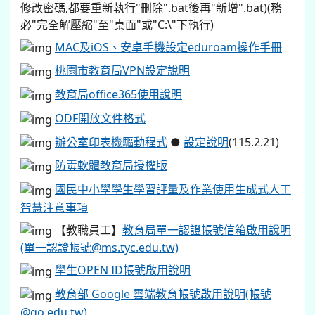
修改密碼,都要重新執行"刪除".bat後再"新增".bat)(務
必"完全解壓縮"至"桌面"或"C:\"下執行)
MAC及iOS、安卓手機設定eduroam操作手冊
桃園市教育局VPN設定說明
教育局office365使用說明
ODF開放文件格式
辦公室印表機驅動程式
●
設定說明
(115.2.21)
防毒軟體教育局授權版
國民中小學學生學習評量及作業使用生成式人工
智慧注意事項
【教職員工】
教育局單一認證帳號信箱啟用說明
(單一認證帳號@ms.tyc.edu.tw)
學生OPEN ID帳號啟用說明
教育部 Google 雲端教育帳號啟用說明(帳號
@go.edu.tw)