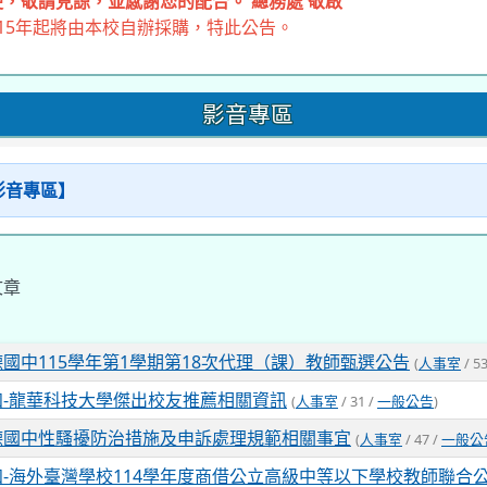
，敬請見諒，並感謝您的配合。 總務處 敬啟
15年起將由本校自辦採購，特此公告。
影音專區
【影音專區】
文章
國中115學年第1學期第18次代理（課）教師甄選公告
(
人事室
/ 53
知-龍華科技大學傑出校友推薦相關資訊
(
人事室
/ 31 /
一般公告
)
德國中性騷擾防治措施及申訴處理規範相關事宜
(
人事室
/ 47 /
一般公
知-海外臺灣學校114學年度商借公立高級中等以下學校教師聯合