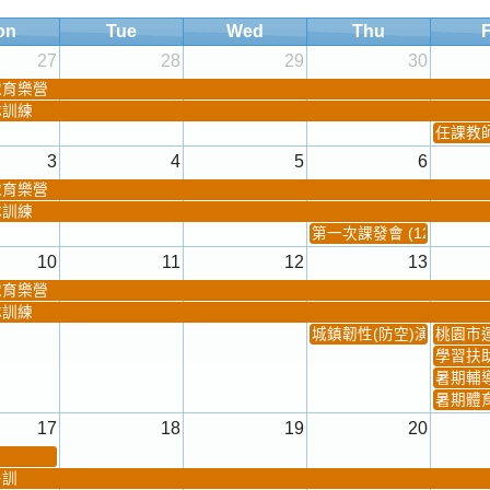
on
Tue
Wed
Thu
F
27
28
29
30
球育樂營
隊訓練
任課教師抽
3
4
5
6
球育樂營
隊訓練
第一次課發會 (12:30~)
10
11
12
13
球育樂營
隊訓練
城鎮韌性(防空)演習
桃園市
學習扶
暑期輔
暑期體
17
18
19
20
暑訓