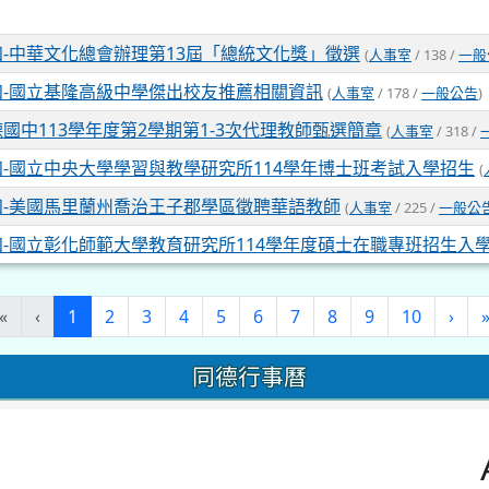
知-中華文化總會辦理第13屆「總統文化獎」徵選
(
人事室
/ 138 /
一般
知-國立基隆高級中學傑出校友推薦相關資訊
(
人事室
/ 178 /
一般公告
)
國中113學年度第2學期第1-3次代理教師甄選簡章
(
人事室
/ 318 /
知-國立中央大學學習與教學研究所114學年博士班考試入學招生
(
知-美國馬里蘭州喬治王子郡學區徵聘華語教師
(
人事室
/ 225 /
一般公
知-國立彰化師範大學教育研究所114學年度碩士在職專班招生入
(current)
«
‹
1
2
3
4
5
6
7
8
9
10
›
同德行事曆