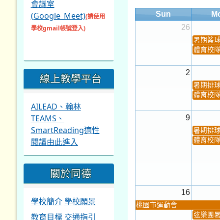
會議室
Sun
M
(Google_Meet)
(請使用
26
學校gmail帳號登入)
暑期籃
體育校
2
線上教學平台
暑期排
體育校
AILEAD、翰林
TEAMS、
9
SmartReading適性
暑期排
閱讀由此進入
體育校
關於同德
16
學校簡介
學校願景
桃園市運動會
弦樂團
教育目標
交通指引