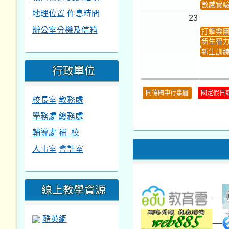
數感實驗
地理位置
作息時間
23
辦公室分機及信箱
打擊樂
新生智力
新生訓練
行政單位
30
同德國中行事曆
國定假日
校長室
教務處
本週_健康檢查週
各班器
本週_友善校園週
收學生證
學務處
總務處
本週_圖書館開放借...
開學日
本週_新書展
輔導處
補 校
第一週
人事室
會計室
線上教學資源
酷英網