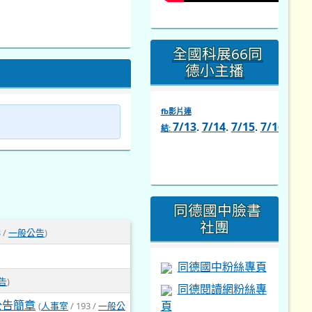
全國科展66同
德小主播
fb影片連
7/13
.
7/14
.
7/15
.
7/16
.
7/1
結:
link
to
https://www.facebook.com/s
同德國中臉書
社團
 /
一般公告
)
同德國中粉絲專頁
告
)
同德閱讀網粉絲專
公告簡章
頁
(
人事室
/ 193 /
一般公