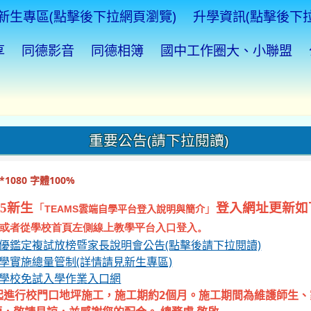
新生專區(點擊後下拉網頁瀏覽)
升學資訊(點擊後下
享
同德影音
同德相簿
國中工作圈大、小聯盟
重要公告(請下拉閱讀)
1080 字體100%
5新生
登入網址更新如
「
」
TEAMS
雲端自學平台登入說明與簡介
或者從學校首頁左側線上教學平台入口登入。
資優鑑定複試放榜暨家長說明會公告(點擊後請下拉閱讀)
入學實施總量管制(詳情請見新生專區)
等學校免試入學作業入口網
起進行校門口地坪施工，施工期約2個月。施工期間為維護師生