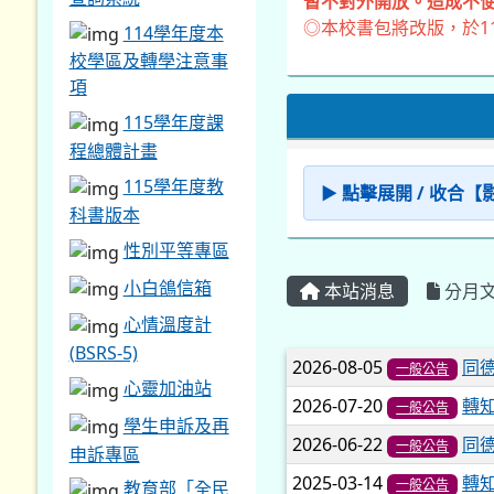
暫不對外開放。造成不便
◎本校書包將改版，於1
114學年度本
校學區及轉學注意事
項
115學年度課
程總體計畫
115學年度教
▶ 點擊展開 / 收合
科書版本
性別平等專區
小白鴿信箱
本站消息
分月
心情溫度計
(BSRS-5)
文章列表
2026-08-05
同德
一般公告
心靈加油站
2026-07-20
轉
一般公告
學生申訴及再
2026-06-22
同
一般公告
申訴專區
2025-03-14
轉
一般公告
教育部「全民