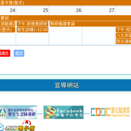
夏令營(整天)
24
25
26
27
團暑訓
測驗補測(...
下午-新進教師研習
教師備課會議
(整天)
新生訓練(~12:00)
下午-校務
八九年級
防災演練
31
1
2
3
或補休
週次
材負責人訓練
發放班級書箱及晨讀...
技藝教育學程說明會...
12:30幹部訓練
七年級
、換補教科...
晨讀1
技藝1
晨讀2
班週
超額比序
宣導網站