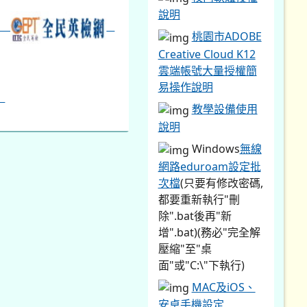
說明
桃園市ADOBE
Creative Cloud K12
雲端帳號大量授權簡
易操作說明
教學設備使用
說明
Windows
無線
網路eduroam設定批
次檔
(只要有修改密碼,
都要重新執行"刪
除".bat後再"新
增".bat)(務必"完全解
壓縮"至"桌
面"或"C:\"下執行)
MAC及iOS、
安卓手機設定