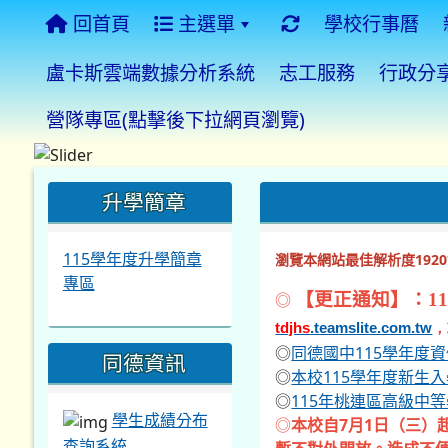
回首頁
主選單
學校行事曆
盧卡斯雲端數據分析系統
志工服務
行政分
營隊專區(點擊後下拉網頁瀏覽)
:::
:::
:::
升學簡章
115學年度升學簡章
瀏覽本網站最佳解析度1920*
專區
◎
【更正通知】：11
tdjhs
.teamslite.com.tw
，
◎
同德國中115學年度
同德資訊
◎
本校115學年度新生
◎
115年桃連區高級中
學生成績分布
◎
本校自7月1日（三）
查詢系統