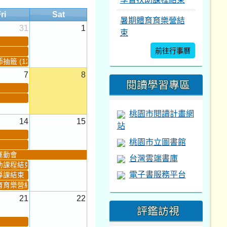
ri
Sat
暑期體育育樂營結
31
1
束
前往行事曆
籤 (12:30~)...
7
8
閱讀學習專區
桃園市閱讀計畫網
14
15
站
桃園市立圖書館
運動會
台灣雲端書庫
助課程結束
電子書服務平台
導課結束
育育樂營結束
21
22
評鑑訪視