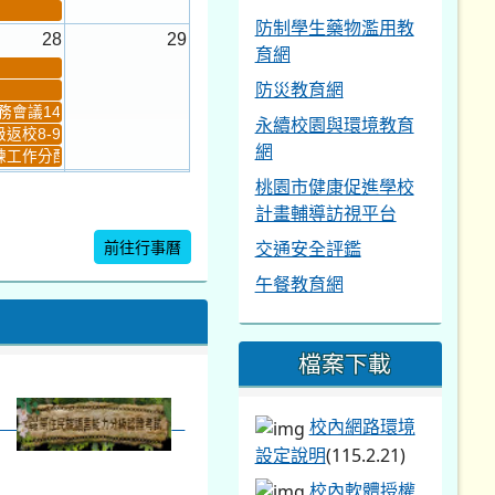
防制學生藥物濫用教
28
29
育網
防災教育網
會議14:00-16...
永續校園與環境教育
返校8-9
網
工作分配及...
桃園市健康促進學校
4
5
計畫輔導訪視平台
新生健檢
桃園市語文競賽複決...
前往行事曆
交通安全評鑑
午餐教育網
暨免試入學...
檔案下載
校內網路環境
設定說明
(115.2.21)
校內軟體授權