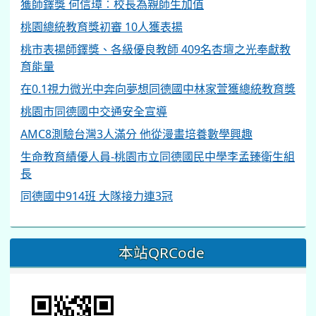
獲師鐸獎 何信璋︰校長為親師生加值
桃園總統教育獎初審 10人獲表揚
桃市表揚師鐸獎、各級優良教師 409名杏壇之光奉獻教
育能量
在0.1視力微光中奔向夢想同德國中林家萱獲總統教育獎
桃園市同德國中交通安全宣導
AMC8測驗台灣3人滿分 他從漫畫培養數學興趣
生命教育績優人員-桃園市立同德國民中學李孟臻衛生組
長
同德國中914班 大隊接力連3冠
本站QRCode