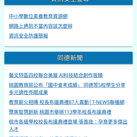
中小學數位素養教育資源網
網路上遇到不當內容該怎麼辦
資訊安全防護簡報
同德新聞
藝文特區四校聯合美展 AI科技結合創作吸睛
桃園教育局公布「國中會考成績」 同德等5校學生分享
多元適性亮眼成果
教育薪火相傳 校長布達典禮87人異動│T-NEWS聯播網
聚焦智慧創新 桃園市舉辦113學年校長布達典禮
桃市各級學校校長布達典禮登場 張善政：孕育更多傑出
人才