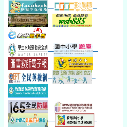
八九年級返校8-9
防災演練工作分配及..
30
31
1
2
3
4
5
本週_健康檢查週
各班器材負責人訓練
發放班級書箱及晨讀...
技藝教育學程說明會...
12:30幹部訓練
七年級新生健檢
桃園市語文競賽
本週_友善校園週
收學生證、換補教科...
晨讀1
技藝1
本週_圖書館開放借...
開學日
晨讀2
本週_新書展
班週
第一週
超額比序暨免試入學..