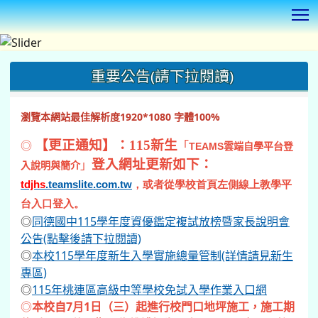
T
:::
重要公告(請下拉閱讀)
瀏覽本網站最佳解析度1920*1080 字體100%
◎
【更正通知】：115新生
「
TEAMS
雲端自學平台登
登入網址更新如下：
」
入說明與簡介
tdjhs
.teamslite.com.tw
，或者從學校首頁左側線上教學平
台入口登入。
◎
同德國中115學年度資優鑑定複試放榜暨家長說明會
公告(點擊後請下拉閱讀)
◎
本校115學年度新生入學實施總量管制(詳情請見新生
專區)
◎
115年桃連區高級中等學校免試入學作業入口網
◎
本校自7月1日（三）起進行校門口地坪施工，施工期