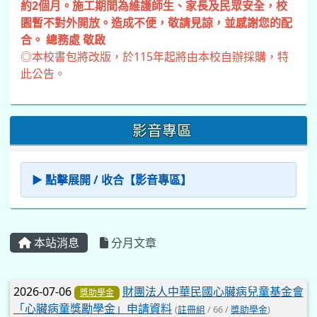
約2個月。施工期間為維護師生、家長及民眾安全，校
園暫不對外開放。造成不便，敬請見諒，並感謝您的配
合。 總務處 敬啟
◎本校書包將改版，於115年起將由本校自辦採購，特
此公告。
影音專區
▶ 點擊展開 / 收合【影音專區】
本站消息
分月文章
文章列表
2026-07-06
財團法人中華民國心臟病兒童基金會
獎助學金
「心臟病童獎勵學金」申請資料
(
註冊組
/ 66 /
獎助學金
)