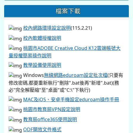
檔案下載
校內網路環境設定說明
(115.2.21)
校內軟體授權說明
桃園市ADOBE Creative Cloud K12雲端帳號大
量授權簡易操作說明
教學設備使用說明
Windows
無線網路eduroam設定批次檔
(只要有
修改密碼,都要重新執行"刪除".bat後再"新增".bat)(務
必"完全解壓縮"至"桌面"或"C:\"下執行)
MAC及iOS、安卓手機設定eduroam操作手冊
桃園市教育局VPN設定說明
教育局office365使用說明
ODF開放文件格式