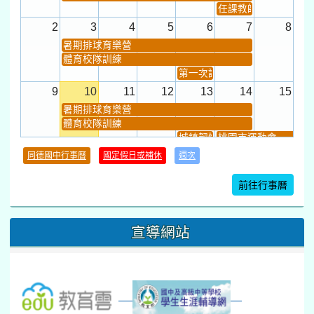
任課教師抽籤 (12:30~).
2
3
4
5
6
7
8
暑期排球育樂營
體育校隊訓練
第一次課發會 (12:30~)
9
10
11
12
13
14
15
暑期排球育樂營
體育校隊訓練
城鎮韌性(防空)演習
桃園市運動會
學習扶助課程結束
同德國中行事曆
國定假日或補休
週次
暑期輔導課結束
暑期體育育樂營結束
前往行事曆
16
17
18
19
20
21
22
桃園市運動會
宣導網站
弦樂團暑訓
數感實驗夏令營(整天)
23
24
25
26
27
28
29
打擊樂團暑訓
新生智力測驗補測(...
下午-新進教師研習
教師備課會議
新生訓練(整天)
新生訓練(~12:00)
下午-校務會議14:00-16