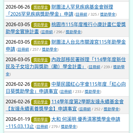
2026-06-26
財團法人罕見疾病基金會辦理
獎助學金
「2026罕見疾病獎助學金」申請
(
註冊組
/ 325 /
獎助學金
)
2026-03-05
桃園市115年度推行小康計畫仁愛獎
獎助學金
助學金實施計畫
(
註冊組
/ 296 /
獎助學金
)
2026-03-05
財團法人台北市關渡宮115年助學金
獎助學金
申請
(
註冊組
/ 257 /
獎助學金
)
2026-03-05
內政部移民署辦理「114學年度新住
獎助學金
民及子女培力與獎助（勵）學金計畫」
(
註冊組
/ 239 /
獎助學
金
)
2026-02-26
中華民國紅心字會115年度「紅心向
獎助學金
日葵獎助學金」申請事宜
(
註冊組
/ 233 /
獎助學金
)
2026-02-26
114學年度第2學期友達永續基金會
獎助學金
【友達永續素養獎學金】申請事宜
(
註冊組
/ 252 /
獎助學金
)
2026-01-19
大和 何溪明 優秀清寒獎學金申請
獎助學金
~115.03.13止
(
註冊組
/ 279 /
獎助學金
)