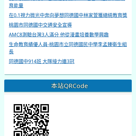
育能量
在0.1視力微光中奔向夢想同德國中林家萱獲總統教育獎
桃園市同德國中交通安全宣導
AMC8測驗台灣3人滿分 他從漫畫培養數學興趣
生命教育績優人員-桃園市立同德國民中學李孟臻衛生組
長
同德國中914班 大隊接力連3冠
本站QRCode