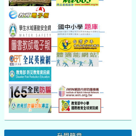
本週_健康檢查週
各班器材負責人訓練
發放班級書箱及晨讀...
技藝教育學程說明會...
12:30幹部訓練
七年級新生健檢
桃園市語文競賽
本週_友善校園週
收學生證、換補教科...
晨讀1
技藝1
本週_圖書館開放借...
開學日
晨讀2
本週_新書展
班週
第一週
超額比序暨免試入學..
:::
升學簡章