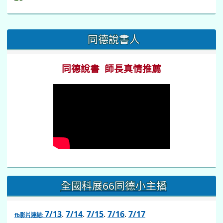
:::
同德說書人
同德說書 師長真情推薦
全國科展66同德小主播
7/13
.
7/14
.
7/15
.
7/16
.
7/17
fb影片連結: