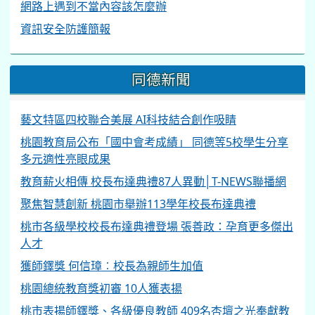
網路上遇到不當內容該怎麼辦
資訊安全防護簡報
同德新聞
藝文特區四校聯合美展 AI科技結合創作吸睛
桃園教育局公布「國中會考成績」 同德等5校學生分享
多元適性亮眼成果
教育薪火相傳 校長布達典禮87人異動│T-NEWS聯播網
聚焦智慧創新 桃園市舉辦113學年校長布達典禮
桃市各級學校校長布達典禮登場 張善政：孕育更多傑出
人才
獲師鐸獎 何信璋︰校長為親師生加值
桃園總統教育獎初審 10人獲表揚
桃市表揚師鐸獎、各級優良教師 409名杏壇之光奉獻教