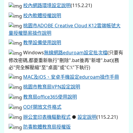
校內網路環境設定說明
(115.2.21)
校內軟體授權說明
桃園市ADOBE Creative Cloud K12雲端帳號大
量授權簡易操作說明
教學設備使用說明
Windows
無線網路eduroam設定批次檔
(只要有
修改密碼,都要重新執行"刪除".bat後再"新增".bat)(務
必"完全解壓縮"至"桌面"或"C:\"下執行)
MAC及iOS、安卓手機設定eduroam操作手冊
桃園市教育局VPN設定說明
教育局office365使用說明
ODF開放文件格式
辦公室印表機驅動程式
●
設定說明
(115.2.21)
防毒軟體教育局授權版