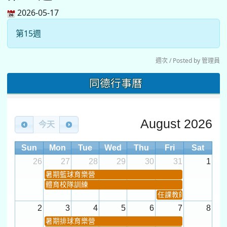
2026-05-17
第15週
週次 / Posted by 管理員
同德行事曆
August 2026
今天
Sun
Mon
Tue
Wed
Thu
Fri
Sat
26
27
28
29
30
31
1
暑期籃球育樂營
體育校隊訓練
任課教師抽籤 (12:30~).
2
3
4
5
6
7
8
暑期排球育樂營