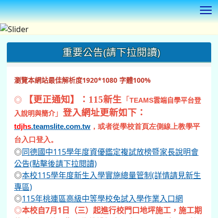
T
:::
重要公告(請下拉閱讀)
瀏覽本網站最佳解析度1920*1080 字體100%
◎
【更正通知】：115新生
「
TEAMS
雲端自學平台登
登入網址更新如下：
」
入說明與簡介
tdjhs
.teamslite.com.tw
，或者從學校首頁左側線上教學平
台入口登入。
◎
同德國中115學年度資優鑑定複試放榜暨家長說明會
公告(點擊後請下拉閱讀)
◎
本校115學年度新生入學實施總量管制(詳情請見新生
專區)
◎
115年桃連區高級中等學校免試入學作業入口網
◎
本校自7月1日（三）起進行校門口地坪施工，施工期