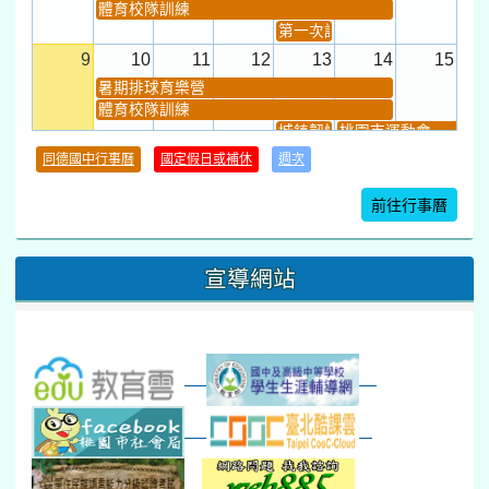
體育校隊訓練
第一次課發會 (12:30~)
9
10
11
12
13
14
15
暑期排球育樂營
體育校隊訓練
城鎮韌性(防空)演習
桃園市運動會
學習扶助課程結束
同德國中行事曆
國定假日或補休
週次
暑期輔導課結束
暑期體育育樂營結束
前往行事曆
16
17
18
19
20
21
22
桃園市運動會
宣導網站
弦樂團暑訓
數感實驗夏令營(整天)
23
24
25
26
27
28
29
打擊樂團暑訓
新生智力測驗補測(...
下午-新進教師研習
教師備課會議
新生訓練(整天)
新生訓練(~12:00)
下午-校務會議14:00-16
八九年級返校8-9
防災演練工作分配及..
30
31
1
2
3
4
5